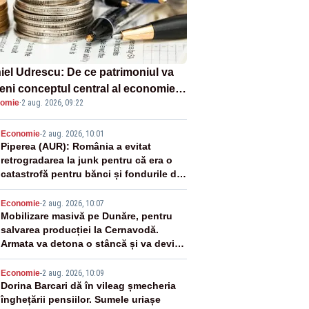
iel Udrescu: De ce patrimoniul va
eni conceptul central al economiei
omie
·
2 aug. 2026, 09:22
oare?
2
Economie
-
2 aug. 2026, 10:01
Piperea (AUR): România a evitat
retrogradarea la junk pentru că era o
catastrofă pentru bănci și fondurile de
pensii
3
Economie
-
2 aug. 2026, 10:07
Mobilizare masivă pe Dunăre, pentru
salvarea producției la Cernavodă.
Armata va detona o stâncă și va devia
apa fluviului - IMAGINI AERIENE
4
Economie
-
2 aug. 2026, 10:09
Dorina Barcari dă în vileag șmecheria
înghețării pensiilor. Sumele uriașe