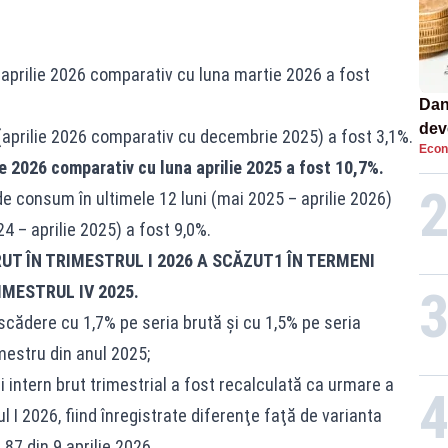
 aprilie 2026 comparativ cu luna martie 2026 a fost
Dan
dev
i (aprilie 2026 comparativ cu decembrie 2025) a fost 3,1%.
Econ
viit
lie 2026 comparativ cu luna aprilie 2025 a fost 10,7%.
de consum în ultimele 12 luni (mai 2025 – aprilie 2026)
4 – aprilie 2025) a fost 9,0%.
UT ÎN TRIMESTRUL I 2026 A SCĂZUT1 ÎN TERMENI
IMESTRUL IV 2025.
 scădere cu 1,7% pe seria brută şi cu 1,5% pe seria
mestru din anul 2025;
i intern brut trimestrial a fost recalculată ca urmare a
ul I 2026, fiind înregistrate diferenţe faţă de varianta
87 din 9 aprilie 2026.