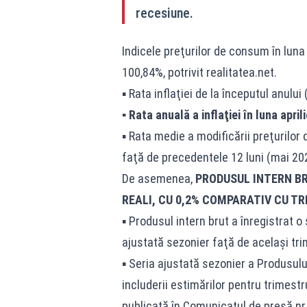
recesiune.
Indicele preţurilor de consum în luna
100,84%, potrivit
realitatea.net
.
▪ Rata inflaţiei de la începutul anulu
▪ Rata anuală a inflaţiei în luna apri
▪ Rata medie a modificării preţurilor 
faţă de precedentele 12 luni (mai 202
De asemenea,
PRODUSUL INTERN BR
REALI, CU 0,2% COMPARATIV CU TR
▪ Produsul intern brut a înregistrat o
ajustată sezonier faţă de acelaşi tri
▪ Seria ajustată sezonier a Produsulu
includerii estimărilor pentru trimestr
publicată în Comunicatul de presă nr. 