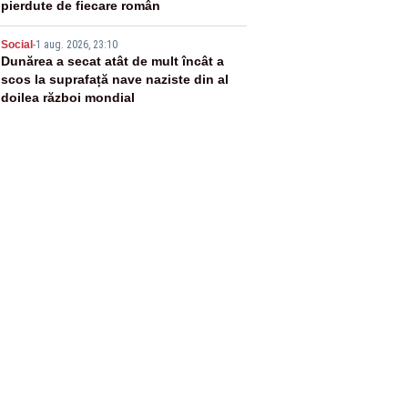
pierdute de fiecare român
5
Social
-
1 aug. 2026, 23:10
Dunărea a secat atât de mult încât a
scos la suprafață nave naziste din al
doilea război mondial