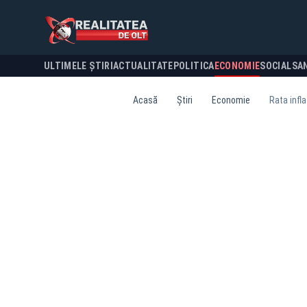
ULTIMELE ȘTIRI
ACTUALITATE
POLITICA
ECONOMIE
SOCIAL
SA
Acasă
Știri
Economie
Rata infla