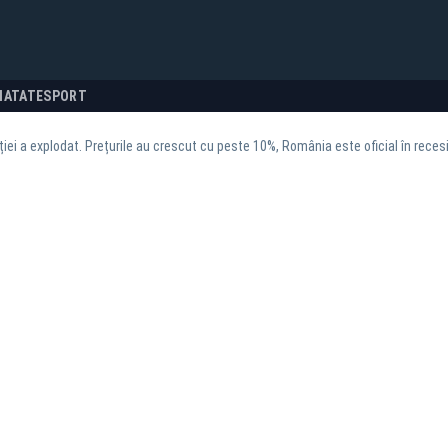
NATATE
SPORT
ției a explodat. Prețurile au crescut cu peste 10%, România este oficial în reces