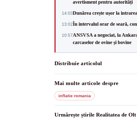
avertisment pentru autorități
Dunărea crește ușor la intrare
14:03
În intervalul orar de seară, c
13:02
ANSVSA a negociat, la Ankara, 
10:57
carcaselor de ovine și bovine
Distribuie articolul
Mai multe articole despre
inflatie romania
Urmărește știrile Realitatea de Olt