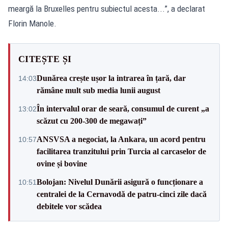
meargă la Bruxelles pentru subiectul acesta...”, a declarat
Florin Manole.
CITEȘTE ȘI
Dunărea crește ușor la intrarea în țară, dar
14:03
rămâne mult sub media lunii august
În intervalul orar de seară, consumul de curent „a
13:02
scăzut cu 200-300 de megawați”
ANSVSA a negociat, la Ankara, un acord pentru
10:57
facilitarea tranzitului prin Turcia al carcaselor de
ovine și bovine
Bolojan: Nivelul Dunării asigură o funcționare a
10:51
centralei de la Cernavodă de patru-cinci zile dacă
debitele vor scădea