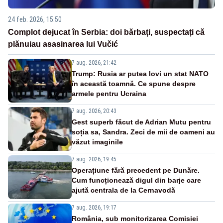
24 feb. 2026, 15:50
Complot dejucat în Serbia: doi bărbați, suspectați că
plănuiau asasinarea lui Vučić
7 aug. 2026, 21:42
Trump: Rusia ar putea lovi un stat NATO
în această toamnă. Ce spune despre
armele pentru Ucraina
7 aug. 2026, 20:43
Gest superb făcut de Adrian Mutu pentru
soția sa, Sandra. Zeci de mii de oameni au
văzut imaginile
7 aug. 2026, 19:45
Operațiune fără precedent pe Dunăre.
Cum funcționează digul din barje care
ajută centrala de la Cernavodă
7 aug. 2026, 19:17
România, sub monitorizarea Comisiei