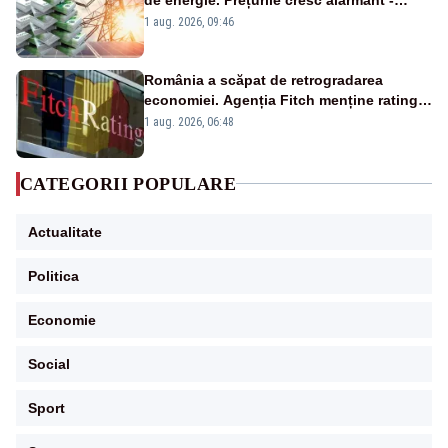
Analiză Realitatea Plus
1 aug. 2026, 09:46
România a scăpat de retrogradarea
economiei. Agenția Fitch menține ratingul
„BBB-” cu perspectivă negativă
1 aug. 2026, 06:48
CATEGORII POPULARE
Actualitate
Politica
Economie
Social
Sport