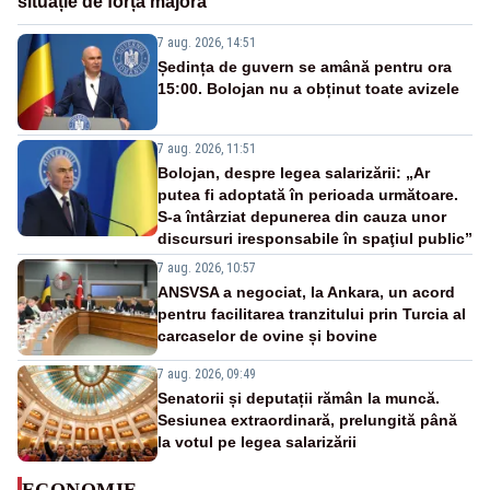
situație de forță majoră”
7 aug. 2026, 14:51
Ședința de guvern se amână pentru ora
15:00. Bolojan nu a obținut toate avizele
7 aug. 2026, 11:51
Bolojan, despre legea salarizării: „Ar
putea fi adoptată în perioada următoare.
S-a întârziat depunerea din cauza unor
discursuri iresponsabile în spaţiul public”
7 aug. 2026, 10:57
ANSVSA a negociat, la Ankara, un acord
pentru facilitarea tranzitului prin Turcia al
carcaselor de ovine și bovine
7 aug. 2026, 09:49
Senatorii și deputații rămân la muncă.
Sesiunea extraordinară, prelungită până
la votul pe legea salarizării