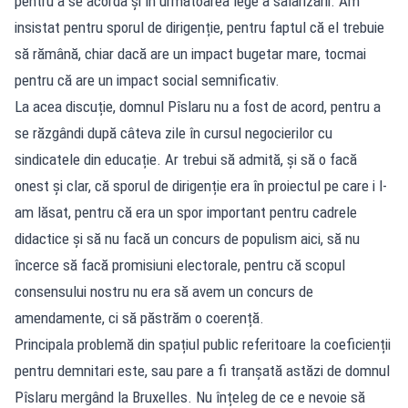
pentru a se acorda și în următoarea lege a salarizării. Am
insistat pentru sporul de dirigenție, pentru faptul că el trebuie
să rămână, chiar dacă are un impact bugetar mare, tocmai
pentru că are un impact social semnificativ.
La acea discuție, domnul Pîslaru nu a fost de acord, pentru a
se răzgândi după câteva zile în cursul negocierilor cu
sindicatele din educație. Ar trebui să admită, și să o facă
onest și clar, că sporul de dirigenție era în proiectul pe care i l-
am lăsat, pentru că era un spor important pentru cadrele
didactice și să nu facă un concurs de populism aici, să nu
încerce să facă promisiuni electorale, pentru că scopul
consensului nostru nu era să avem un concurs de
amendamente, ci să păstrăm o coerență.
Principala problemă din spațiul public referitoare la coeficienții
pentru demnitari este, sau pare a fi tranșată astăzi de domnul
Pîslaru mergând la Bruxelles. Nu înțeleg de ce e nevoie să