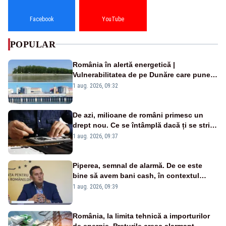
Facebook
YouTube
POPULAR
România în alertă energetică |
Vulnerabilitatea de pe Dunăre care pune
în pericol Centrala Cernavodă era
1 aug. 2026, 09:32
cunoscută de pe vremea lui Ceaușescu
De azi, milioane de români primesc un
drept nou. Ce se întâmplă dacă ți se strică
un produs
1 aug. 2026, 09:37
Piperea, semnal de alarmă. De ce este
bine să avem bani cash, în contextul
alertei energetice?
1 aug. 2026, 09:39
România, la limita tehnică a importurilor
de energie. Prețurile cresc alarmant -