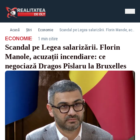
Acasă
Știri
Economie
Scandal pe Legea salarizării. Florin Manole, acuzații incendiare: ce negociază Dragos Pîslaru la Bruxelles
·
ECONOMIE
1 min citire
Scandal pe Legea salarizării. Florin
Manole, acuzații incendiare: ce
negociază Dragos Pîslaru la Bruxelles