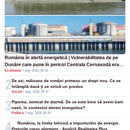
România în alertă energetică | Vulnerabilitatea de pe
Dunăre care pune în pericol Centrala Cernavodă era
Economie
·
1 aug. 2026, 09:32
cunoscută de pe vremea lui Ceaușescu
2
De azi, milioane de români primesc un drept nou. Ce se
întâmplă dacă ți se strică un produs
Social
-
1 aug. 2026, 09:37
3
Piperea, semnal de alarmă. De ce este bine să avem bani
cash, în contextul alertei energetice?
Politica
-
1 aug. 2026, 09:39
4
România, la limita tehnică a importurilor de energie.
Prețurile cresc alarmant - Analiză Realitatea Plus