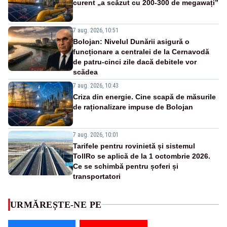
curent „a scăzut cu 200-300 de megawați”
7 aug. 2026, 10:51
Bolojan: Nivelul Dunării asigură o
funcționare a centralei de la Cernavodă
de patru-cinci zile dacă debitele vor
scădea
7 aug. 2026, 10:43
Criza din energie. Cine scapă de măsurile
de raționalizare impuse de Bolojan
7 aug. 2026, 10:01
Tarifele pentru rovinietă și sistemul
TollRo se aplică de la 1 octombrie 2026.
Ce se schimbă pentru șoferi și
transportatori
URMĂREȘTE-NE PE