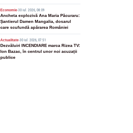
4
Economie
-
30 iul. 2026, 08:09
Ancheta explozivă Ana Maria Păcuraru:
Șantierul Damen Mangalia, dosarul
care scufundă apărarea României
5
Actualitate
-
30 iul. 2026, 07:51
Dezvăluiri INCENDIARE marca Rizea TV:
Ion Bazac, în centrul unor noi acuzații
publice