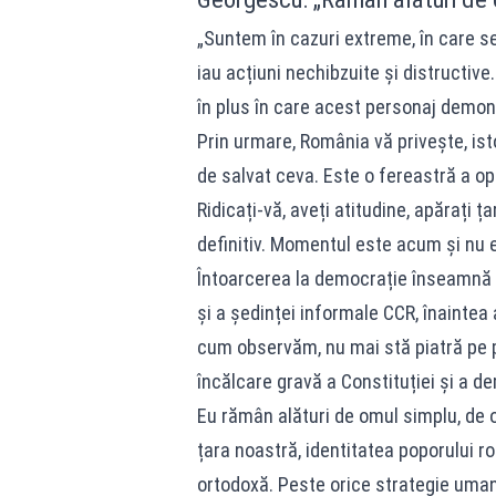
„Suntem în cazuri extreme, în care se
iau acțiuni nechibzuite și distructive
în plus în care acest personaj demon
Prin urmare, România vă privește, isto
de salvat ceva. Este o fereastră a op
Ridicați-vă, aveți atitudine, apărați 
definitiv. Momentul este acum și nu 
Întoarcerea la democrație înseamnă 
și a ședinței informale CCR, înaintea 
cum observăm, nu mai stă piatră pe p
încălcare gravă a Constituției și a de
Eu rămân alături de omul simplu, de om
țara noastră, identitatea poporului 
ortodoxă. Peste orice strategie uman