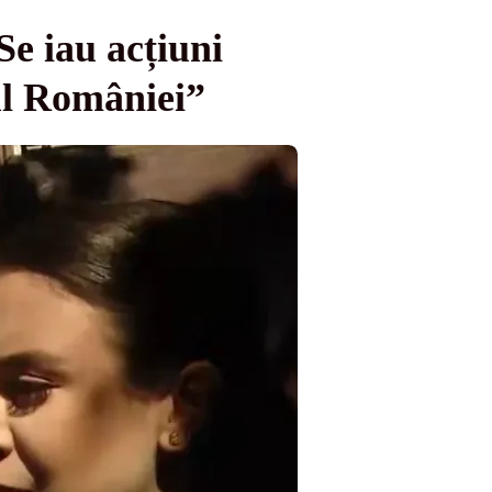
e iau acțiuni
rul României”