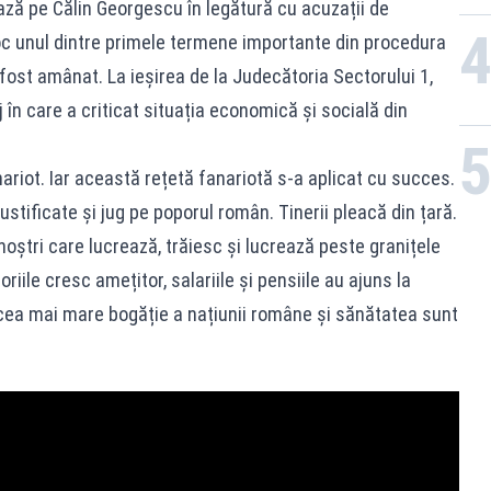
zează pe Călin Georgescu în legătură cu acuzații de
oc unul dintre primele termene importante din procedura
fost amânat. La ieșirea de la Judecătoria Sectorului 1,
n care a criticat situația economică și socială din
riot. Iar această rețetă fanariotă s-a aplicat cu succes.
justificate și jug pe poporul român. Tinerii pleacă din țară.
noștri care lucrează, trăiesc și lucrează peste granițele
oriile cresc amețitor, salariile și pensiile au ajuns la
, cea mai mare bogăție a națiunii române și sănătatea sunt