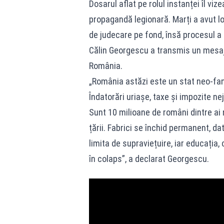
Dosarul aflat pe rolul instanței îl vi
propagandă legionară. Marți a avut l
de judecare pe fond, însă procesul a 
Călin Georgescu a transmis un mesaj î
România.
„România astăzi este un stat neo-fana
Îndatorări uriașe, taxe și impozite ne
Sunt 10 milioane de români dintre ai 
țării. Fabrici se închid permanent, dat
limita de supraviețuire, iar educația
în colaps”, a declarat Georgescu.