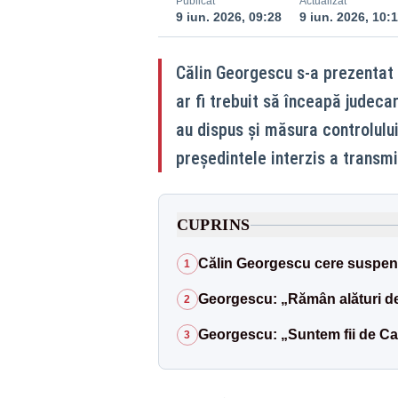
Publicat
Actualizat
9 iun. 2026, 09:28
9 iun. 2026, 10:1
Călin Georgescu s-a prezentat 
ar fi trebuit să înceapă judeca
au dispus și măsura controlului
președintele interzis a transmi
CUPRINS
Călin Georgescu cere suspen
1
Georgescu: „Rămân alături d
2
Georgescu: „Suntem fii de Carp
3