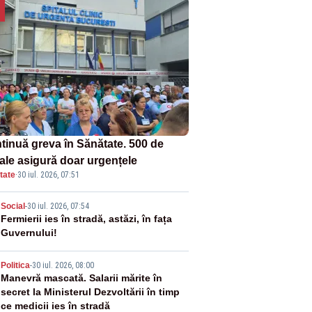
tinuă greva în Sănătate. 500 de
tale asigură doar urgențele
tate
·
30 iul. 2026, 07:51
2
Social
-
30 iul. 2026, 07:54
Fermierii ies în stradă, astăzi, în fața
Guvernului!
3
Politica
-
30 iul. 2026, 08:00
Manevră mascată. Salarii mărite în
secret la Ministerul Dezvoltării în timp
ce medicii ies în stradă