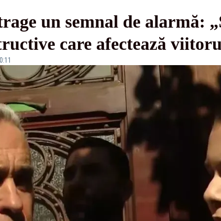
rage un semnal de alarmă: „S
structive care afectează viito
10:11