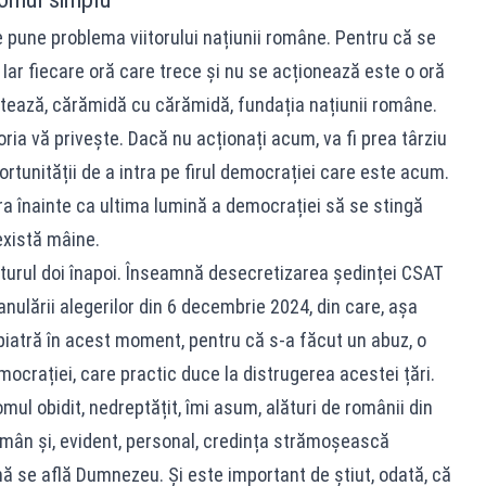
 pune problema viitorului națiunii române. Pentru că se
. Iar fiecare oră care trece și nu se acționează este o oră
tează, cărămidă cu cărămidă, fundația națiunii române.
ria vă privește. Dacă nu acționați acum, va fi prea târziu
ortunității de a intra pe firul democrației care este acum.
țara înainte ca ultima lumină a democrației să se stingă
există mâine.
turul doi înapoi. Înseamnă desecretizarea ședinței CSAT
anulării alegerilor din 6 decembrie 2024, din care, așa
iatră în acest moment, pentru că s-a făcut un abuz, o
mocrației, care practic duce la distrugerea acestei țări.
ul obidit, nedreptățit, îmi asum, alături de românii din
român și, evident, personal, credința strămoșească
ă se află Dumnezeu. Și este important de știut, odată, că