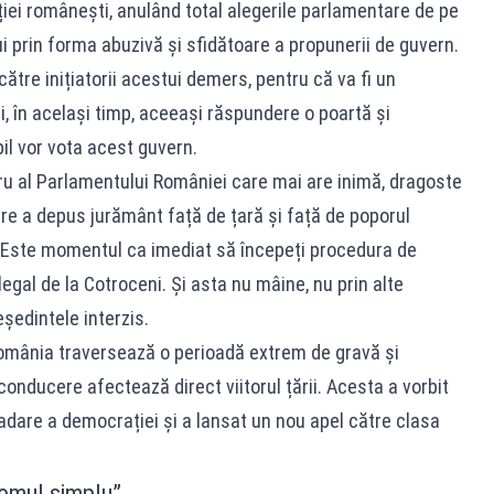
ației românești, anulând total alegerile parlamentare de pe
 prin forma abuzivă și sfidătoare a propunerii de guvern.
tre inițiatorii acestui demers, pentru că va fi un
, în același timp, aceeași răspundere o poartă și
bil vor vota acest guvern.
u al Parlamentului României care mai are inimă, dragoste
are a depus jurământ față de țară și față de poporul
. Este momentul ca imediat să începeți procedura de
egal de la Cotroceni. Și asta nu mâine, nu prin alte
ședintele interzis.
omânia traversează o perioadă extrem de gravă și
conducere afectează direct viitorul țării. Acesta a vorbit
adare a democrației și a lansat un nou apel către clasa
omul simplu”