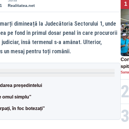
Sursă
1
1
Realitatea.net
marți dimineață la Judecătoria Sectorului 1, unde
rea pe fond în primul dosar penal în care procurorii
 judiciar, însă termenul s-a amânat. Ulterior,
s un mesaj pentru toți românii.
Con
spi
Sana
darea președintelui
e omul simplu”
ați, în foc botezați”