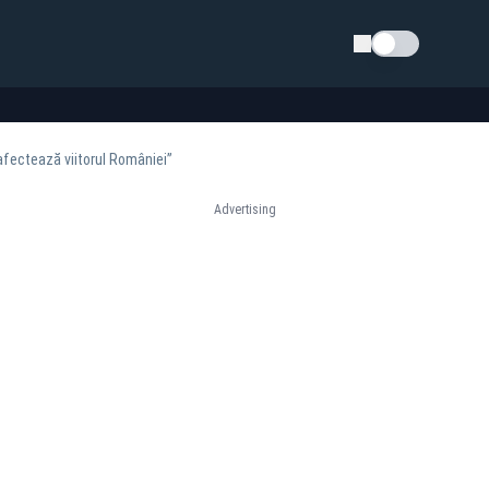
Schimba tema
afectează viitorul României”
Advertising