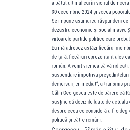
a bătut ultimul cui în sicriul democr
30 decembrie 2024 și vocea poporului
Se impune asumarea răspunderii de că
dezastru economic și social masiv. Și
viitoarele partide politice care proba
Eu mă adresez astăzi fiecărui membr
de țară, fiecărui reprezentant ales c
român. A venit vremea să vă ridicați
suspendare împotriva președintelui il
demersuri, ci imediat”, a transmis pre
Călin Georgescu este de părere că R
susține că deciziile luate de actuala 
despre ceea ce consideră a fi o degr
politică și către români.
Georgescu: „Rămân alături de 