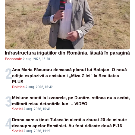
Infrastructura irigațiilor din România, lăsată în paragină
Economie
·
2 aug. 2026, 15:38
2
Ana Maria Păcuraru demască planul lui Bolojan. O nouă
ediție explozivă a emisiunii „Miza Zilei” la Realitatea
PLUS
Politica
-
2 aug. 2026, 15:42
3
Misiune ratată la Izvoarele, pe Dunăre: stânca nu a cedat,
militarii reiau detonările luni – VIDEO
Social
-
2 aug. 2026, 15:48
4
Drona care a ținut Tulcea în alertă a zburat 20 de minute
deasupra apelor României. Au fost ridicate două F-16
Social
-
2 aug. 2026, 19:28