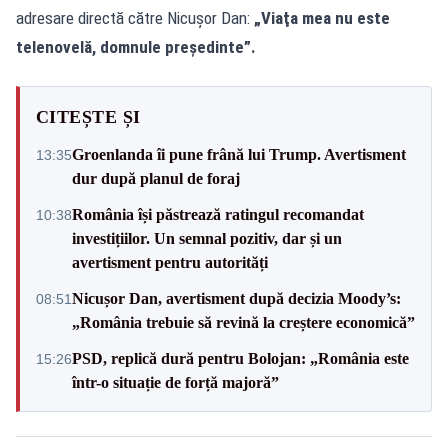
adresare directă către Nicuşor Dan:
„Viaţa mea nu este
telenovelă, domnule preşedinte”.
CITEȘTE ȘI
Groenlanda îi pune frână lui Trump. Avertisment
13:35
dur după planul de foraj
România își păstrează ratingul recomandat
10:38
investițiilor. Un semnal pozitiv, dar și un
avertisment pentru autorități
Nicușor Dan, avertisment după decizia Moody’s:
08:51
„România trebuie să revină la creștere economică”
PSD, replică dură pentru Bolojan: „România este
15:26
într-o situație de forță majoră”