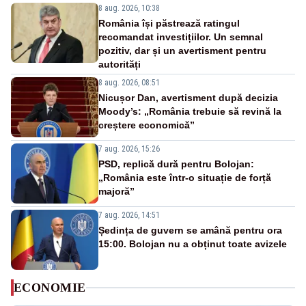
8 aug. 2026, 10:38
România își păstrează ratingul
recomandat investițiilor. Un semnal
pozitiv, dar și un avertisment pentru
autorități
8 aug. 2026, 08:51
Nicușor Dan, avertisment după decizia
Moody’s: „România trebuie să revină la
creștere economică”
7 aug. 2026, 15:26
PSD, replică dură pentru Bolojan:
„România este într-o situație de forță
majoră”
7 aug. 2026, 14:51
Ședința de guvern se amână pentru ora
15:00. Bolojan nu a obținut toate avizele
ECONOMIE