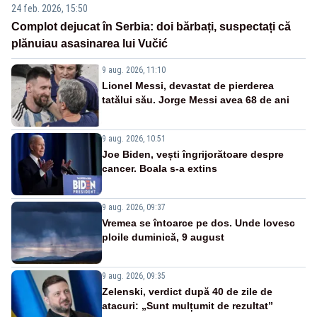
24 feb. 2026, 15:50
Complot dejucat în Serbia: doi bărbați, suspectați că
plănuiau asasinarea lui Vučić
9 aug. 2026, 11:10
Lionel Messi, devastat de pierderea
tatălui său. Jorge Messi avea 68 de ani
9 aug. 2026, 10:51
Joe Biden, vești îngrijorătoare despre
cancer. Boala s-a extins
9 aug. 2026, 09:37
Vremea se întoarce pe dos. Unde lovesc
ploile duminică, 9 august
9 aug. 2026, 09:35
Zelenski, verdict după 40 de zile de
atacuri: „Sunt mulțumit de rezultat”