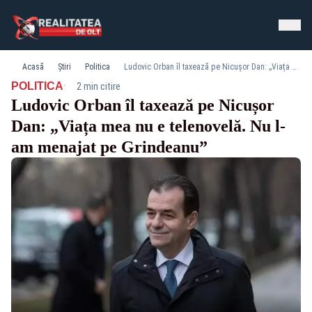
Acasă
Știri
Politica
Ludovic Orban îl taxează pe Nicușor Dan: „Viața mea nu e telenovelă. Nu l-am menajat pe Grindeanu”
·
POLITICA
2 min citire
Ludovic Orban îl taxează pe Nicușor
Dan: „Viața mea nu e telenovelă. Nu l-
am menajat pe Grindeanu”