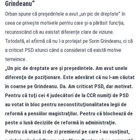
Grindeanu”
Orban spune că președintele a avut „un pic de dreptate” în
ceea ce privește motivele pentru care și-a părăsit funcția,
recunoscând că au existat diferențe clare de viziune.
Totodată, el afirmă că nu l-a protejat pe Sorin Grindeanu, ci că
a criticat PSD atunci când a considerat că există motive
temeinice.
„Un pic de dreptate are şi preşedintele. Am avut unele
diferenţe de poziţionare. Este adevărat că nu l-am căutat
în coarne pe Grindeanu. Da. Am criticat PSD, dar motivat.
Pentru că toţi cei 4 judecători de la CCR numiţi de PSD
au votat în bloc pentru neconstituţionalitatea legii de
reformă a pensiilor magistraţilor. Pentru că blochează de
peste o lună deciziile de reformă în administraţie.
Pentru că atacă zi de zi premierul pe care l-au susţinut,