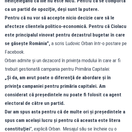
neînţelegând că Ilie nu este Nicu. Pentru că se comportă
ca un partid de opoziţie, deşi sunt la putere.
Pentru că nu vor să accepte nicio decizie care să le
afecteze clientela politico-economică. Pentru că Ciolacu
este principalul vinovat pentru dezastrul bugetar în care
se găseşte România”,
a scris Ludovic Orban într-o postare pe
Facebook.
Orban admite şi un dezacord în privința modului în care ar fi
trebuit gestionată campania pentru Primăria Capitalei:
„Şi da, am avut poate o diferenţă de abordare şi în
privinţa campaniei pentru primăria capitalei. Am
considerat că preşedintele nu poate fi folosit ca agent
electoral de către un partid.
Dar am spus asta pentru că de multe ori şi preşedintele a
spus cam acelaşi lucru şi pentru că aceasta este litera
constituţiei
”, explică Orban. Mesajul său se încheie cu o