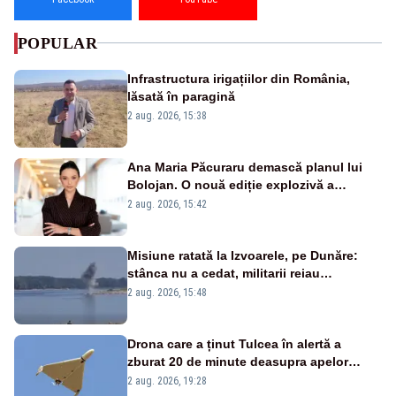
POPULAR
Infrastructura irigațiilor din România,
lăsată în paragină
2 aug. 2026, 15:38
Ana Maria Păcuraru demască planul lui
Bolojan. O nouă ediție explozivă a
emisiunii „Miza Zilei” la Realitatea PLUS
2 aug. 2026, 15:42
Misiune ratată la Izvoarele, pe Dunăre:
stânca nu a cedat, militarii reiau
detonările luni – VIDEO
2 aug. 2026, 15:48
Drona care a ținut Tulcea în alertă a
zburat 20 de minute deasupra apelor
României. Au fost ridicate două F-16
2 aug. 2026, 19:28