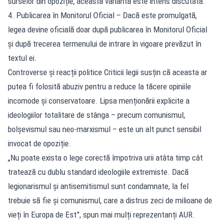
surselor din opoziție, această variantă este intens discutată.
4. Publicarea în Monitorul Oficial – Dacă este promulgată,
legea devine oficială doar după publicarea în Monitorul Oficial
și după trecerea termenului de intrare în vigoare prevăzut în
textul ei.
Controverse și reacții politice Criticii legii susțin că aceasta ar
putea fi folosită abuziv pentru a reduce la tăcere opiniile
incomode și conservatoare. Lipsa menționării explicite a
ideologiilor totalitare de stânga – precum comunismul,
bolșevismul sau neo-marxismul – este un alt punct sensibil
invocat de opoziție.
„Nu poate exista o lege corectă împotriva urii atâta timp cât
tratează cu dublu standard ideologiile extremiste. Dacă
legionarismul și antisemitismul sunt condamnate, la fel
trebuie să fie și comunismul, care a distrus zeci de milioane de
vieți în Europa de Est”, spun mai mulți reprezentanți AUR.