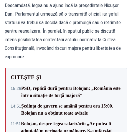
Deocamdată, legea nu a ajuns încă la președintele Nicușor
Dan. Parlamentul urmează să o transmită oficial, iar șeful
statului va trebui să decidă dacă o promulgă sau o retrimite
pentru reanalizare. În paralel, în spațiul public se discută
intens posibilitatea contestării actului normativ la Curtea
Constituțională, invocând riscuri majore pentru libertatea de
exprimare.
CITEȘTE ȘI
PSD, replică dură pentru Bolojan: „România este
15:26
într-o situație de forță majoră”
Ședința de guvern se amână pentru ora 15:00.
14:51
Bolojan nu a obținut toate avizele
Bolojan, despre legea salarizării: „Ar putea fi
11:51
adoptată în perioada următoare. S-a întârziat