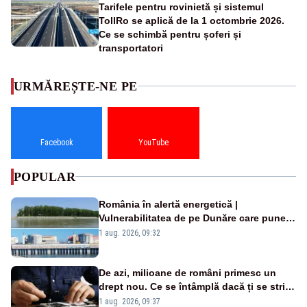
Tarifele pentru rovinietă și sistemul
TollRo se aplică de la 1 octombrie 2026.
Ce se schimbă pentru șoferi și
transportatori
URMĂREȘTE-NE PE
Facebook
YouTube
POPULAR
România în alertă energetică |
Vulnerabilitatea de pe Dunăre care pune
în pericol Centrala Cernavodă era
1 aug. 2026, 09:32
cunoscută de pe vremea lui Ceaușescu
De azi, milioane de români primesc un
drept nou. Ce se întâmplă dacă ți se strică
un produs
1 aug. 2026, 09:37