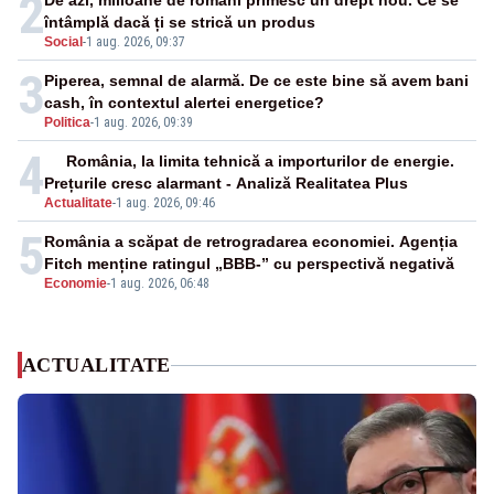
2
De azi, milioane de români primesc un drept nou. Ce se
întâmplă dacă ți se strică un produs
Social
-
1 aug. 2026, 09:37
3
Piperea, semnal de alarmă. De ce este bine să avem bani
cash, în contextul alertei energetice?
Politica
-
1 aug. 2026, 09:39
4
România, la limita tehnică a importurilor de energie.
Prețurile cresc alarmant - Analiză Realitatea Plus
Actualitate
-
1 aug. 2026, 09:46
5
România a scăpat de retrogradarea economiei. Agenția
Fitch menține ratingul „BBB-” cu perspectivă negativă
Economie
-
1 aug. 2026, 06:48
ACTUALITATE