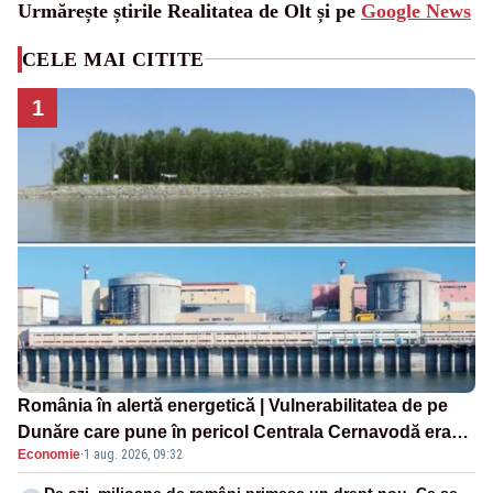
Urmărește știrile Realitatea de Olt și pe
Google News
CELE MAI CITITE
1
România în alertă energetică | Vulnerabilitatea de pe
Dunăre care pune în pericol Centrala Cernavodă era
Economie
·
1 aug. 2026, 09:32
cunoscută de pe vremea lui Ceaușescu