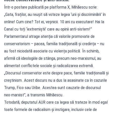
Într-o postare publicată pe platforma X, Mihăescu scrie:
„Gata, fraților, au reușit să voteze legea ‘urii și discriminării’ în
online! Cum cine? Tot ei, veșnicii. 10 ani cu executare! Hai la
Canal cu toți ‘iextremiștii’ care au opinii anti-sistem!”
Parlamentarul atrage atenția că valorile promovate de
conservatorism – pacea, familia tradițională și credința – nu
au fost niciodată asociate cu violența politică. În schimb,
afirmă că ideologiile de stânga, precum neo-marxismul, au
alimentat conflictele sociale și radicalizarea extremă.
„Discursul conservator este despre pace, familie tradițională și
creștinism. Acest discurs nu a dus la asasinate ca în cazurile
Trump, Fico sau Uribe. Acestea sunt cauzate de discursul
neo-marxist”, a transmis Mihăescu.
Totodată, deputatul AUR cere ca legea să trateze în mod egal
toate formele de radicalism și instigare, inclusiv cele de