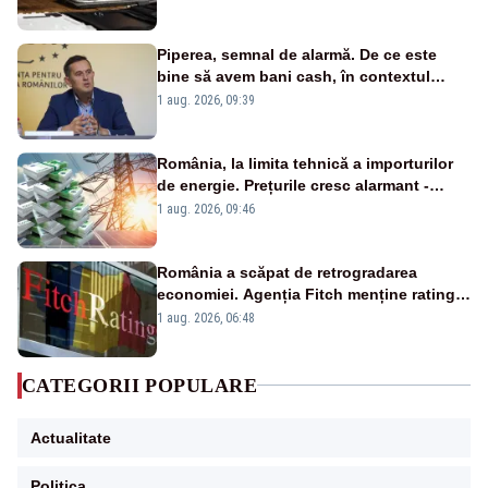
Piperea, semnal de alarmă. De ce este
bine să avem bani cash, în contextul
alertei energetice?
1 aug. 2026, 09:39
România, la limita tehnică a importurilor
de energie. Prețurile cresc alarmant -
Analiză Realitatea Plus
1 aug. 2026, 09:46
România a scăpat de retrogradarea
economiei. Agenția Fitch menține ratingul
„BBB-” cu perspectivă negativă
1 aug. 2026, 06:48
CATEGORII POPULARE
Actualitate
Politica