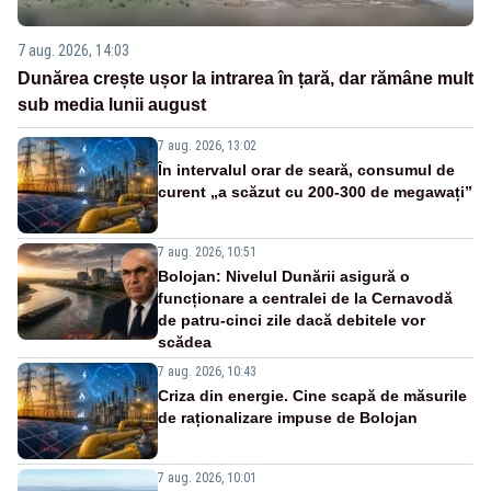
7 aug. 2026, 14:03
Dunărea crește ușor la intrarea în țară, dar rămâne mult
sub media lunii august
7 aug. 2026, 13:02
În intervalul orar de seară, consumul de
curent „a scăzut cu 200-300 de megawați”
7 aug. 2026, 10:51
Bolojan: Nivelul Dunării asigură o
funcționare a centralei de la Cernavodă
de patru-cinci zile dacă debitele vor
scădea
7 aug. 2026, 10:43
Criza din energie. Cine scapă de măsurile
de raționalizare impuse de Bolojan
7 aug. 2026, 10:01