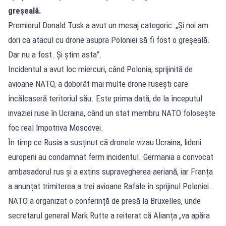
greșeală.
Premierul Donald Tusk a avut un mesaj categoric: „Și noi am
dori ca atacul cu drone asupra Poloniei să fi fost o greșeală.
Dar nu a fost. Și știm asta”.
Incidentul a avut loc miercuri, când Polonia, sprijinită de
avioane NATO, a doborât mai multe drone rusești care
încălcaseră teritoriul său. Este prima dată, de la începutul
invaziei ruse în Ucraina, când un stat membru NATO folosește
foc real împotriva Moscovei.
În timp ce Rusia a susținut că dronele vizau Ucraina, liderii
europeni au condamnat ferm incidentul. Germania a convocat
ambasadorul rus și a extins supravegherea aeriană, iar Franța
a anunțat trimiterea a trei avioane Rafale în sprijinul Poloniei.
NATO a organizat o conferință de presă la Bruxelles, unde
secretarul general Mark Rutte a reiterat că Alianța „va apăra