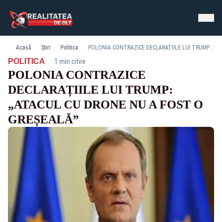
Acasă
Știri
Politica
POLONIA CONTRAZICE DECLARAȚIILE LUI TRUMP: „ATACUL CU DRONE NU A FOST O GREȘEALĂ”
·
POLITICA
1 min citire
POLONIA CONTRAZICE
DECLARAȚIILE LUI TRUMP:
„ATACUL CU DRONE NU A FOST O
GREȘEALĂ”