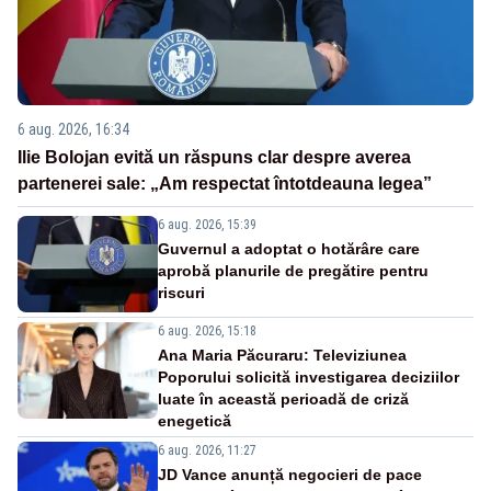
6 aug. 2026, 16:34
Ilie Bolojan evită un răspuns clar despre averea
partenerei sale: „Am respectat întotdeauna legea”
6 aug. 2026, 15:39
Guvernul a adoptat o hotărâre care
aprobă planurile de pregătire pentru
riscuri
6 aug. 2026, 15:18
Ana Maria Păcuraru: Televiziunea
Poporului solicită investigarea deciziilor
luate în această perioadă de criză
enegetică
6 aug. 2026, 11:27
JD Vance anunță negocieri de pace