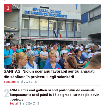
1
SANITAS: Niciun scenariu favorabil pentru angajații
din sănătate în proiectul Legii salarizării
Sanatate
·
31 iul. 2026, 07:29
2
ANM a emis cod galben și cod portocaliu de caniculă.
Temperaturile urcă până la 38 de grade, iar nopțile devin
tropicale
Social
-
31 iul. 2026, 07:39