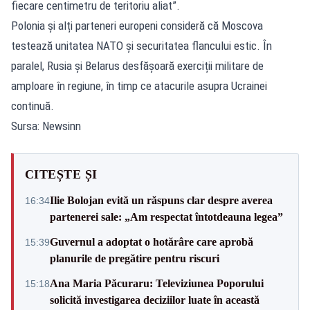
fiecare centimetru de teritoriu aliat”.
Polonia și alți parteneri europeni consideră că Moscova
testează unitatea NATO și securitatea flancului estic. În
paralel, Rusia și Belarus desfășoară exerciții militare de
amploare în regiune, în timp ce atacurile asupra Ucrainei
continuă.
Sursa: Newsinn
CITEȘTE ȘI
Ilie Bolojan evită un răspuns clar despre averea
16:34
partenerei sale: „Am respectat întotdeauna legea”
Guvernul a adoptat o hotărâre care aprobă
15:39
planurile de pregătire pentru riscuri
Ana Maria Păcuraru: Televiziunea Poporului
15:18
solicită investigarea deciziilor luate în această