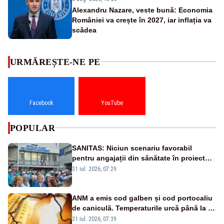
Alexandru Nazare, veste bună: Economia
României va crește în 2027, iar inflația va
scădea
URMĂREȘTE-NE PE
Facebook
YouTube
POPULAR
SANITAS: Niciun scenariu favorabil
pentru angajații din sănătate în proiectul
Legii salarizării
31 iul. 2026, 07:29
ANM a emis cod galben și cod portocaliu
de caniculă. Temperaturile urcă până la 38
de grade, iar nopțile devin tropicale
31 iul. 2026, 07:39