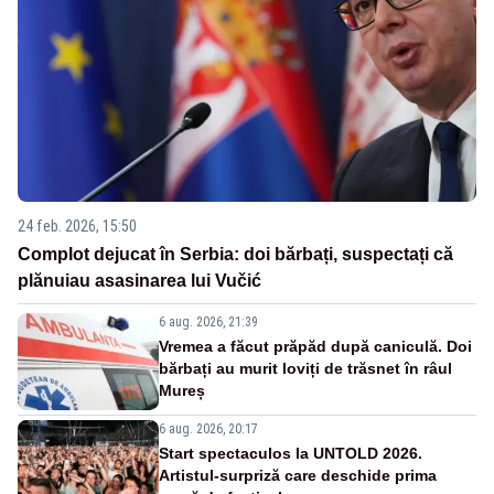
24 feb. 2026, 15:50
Complot dejucat în Serbia: doi bărbați, suspectați că
plănuiau asasinarea lui Vučić
6 aug. 2026, 21:39
Vremea a făcut prăpăd după caniculă. Doi
bărbați au murit loviți de trăsnet în râul
Mureș
6 aug. 2026, 20:17
Start spectaculos la UNTOLD 2026.
Artistul-surpriză care deschide prima