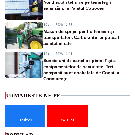
Noi discuții tehnice pe tema legii
salarizării, la Palatul Cotroceni
10 aug. 2026, 13:33
Măsuri de sprijin pentru fermieri și
transportatori. Carburantul ar putea fi
achitat în rate
10 aug. 2026, 13:11
Suspiciuni de cartel pe piața IT și a
echipamentelor de securitate. Trei
companii sunt anchetate de Consiliul
Concurenței
URMĂREȘTE-NE PE
Facebook
YouTube