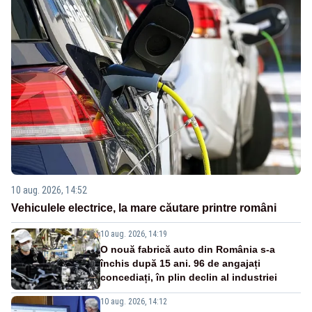
10 aug. 2026, 14:52
Vehiculele electrice, la mare căutare printre români
10 aug. 2026, 14:19
O nouă fabrică auto din România s-a
închis după 15 ani. 96 de angajați
concediați, în plin declin al industriei
10 aug. 2026, 14:12