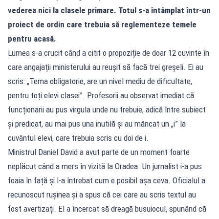
vederea nici la clasele primare. Totul s-a întâmplat într-un
proiect de ordin care trebuia să reglementeze temele
pentru acasă.
Lumea s-a crucit când a citit o propoziție de doar 12 cuvinte în
care angajații ministerului au reușit să facă trei greșeli. Ei au
scris: „Tema obligatorie, are un nivel mediu de dificultate,
pentru toți elevi clasei”. Profesorii au observat imediat că
funcționarii au pus virgula unde nu trebuie, adică între subiect
și predicat, au mai pus una inutilă și au mâncat un „i” la
cuvântul elevi, care trebuia scris cu doi de i.
Ministrul Daniel David a avut parte de un moment foarte
neplăcut când a mers în vizită la Oradea. Un jurnalist i-a pus
foaia în față și l-a întrebat cum e posibil așa ceva. Oficialul a
recunoscut rușinea și a spus că cei care au scris textul au
fost avertizați. El a încercat să dreagă busuiocul, spunând că