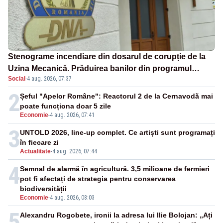
Stenograme incendiare din dosarul de corupție de la
Uzina Mecanică. Prăduirea banilor din programul
Social
·
4 aug. 2026, 07:37
SAFE, interceptată de DNA
2
Șeful "Apelor Române": Reactorul 2 de la Cernavodă mai
poate funcționa doar 5 zile
Economie
-
4 aug. 2026, 07:41
3
UNTOLD 2026, line-up complet. Ce artiști sunt programați
în fiecare zi
Actualitate
-
4 aug. 2026, 07:44
4
Semnal de alarmă în agricultură. 3,5 milioane de fermieri
pot fi afectați de strategia pentru conservarea
biodiversității
Economie
-
4 aug. 2026, 08:03
5
Alexandru Rogobete, ironii la adresa lui Ilie Bolojan: „Ați