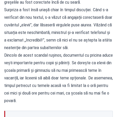
greșelile au fost corectate încă de cu seară.
Surpriza a fost însă uriașă chiar în timpul discuției. Când s-a
verificat din nou textul, s-a văzut că angajații corectaseră doar
cuvântul „elevii”, dar lăsaseră virgulele puse aiurea. Văzând că
situația este neschimbată, ministrul și-a verificat telefonul și
a exclamat „Incredibil!”, semn că nici el nu se aștepta la atâta
neatenție din partea subalternilor săi.
Dincolo de acest scandal rușinos, documentul cu pricina aduce
vești importante pentru copii și părinți. Se dorește ca elevii din
școala primară și gimnaziu să nu mai primească teme în
vacanță, iar liceenii să aibă doar teme opționale. De asemenea,
timpul petrecut cu temele acasă va fi limitat la o oră pentru
cei mici și două ore pentru cei mari, ca școala să nu mai fie o
povară.