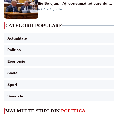
Ilie Bolojan: „Ați consumat tot curentul
urmărind șobolani imaginari”
4 aug. 2026, 07:34
CATEGORII POPULARE
Actualitate
Politica
Economie
Social
Sport
Sanatate
MAI MULTE ȘTIRI DIN
POLITICA