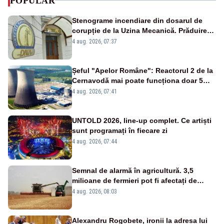
POPULAR
Stenograme incendiare din dosarul de
corupție de la Uzina Mecanică. Prăduirea
banilor din programul SAFE, interceptată
4 aug. 2026, 07:37
de DNA
Șeful "Apelor Române": Reactorul 2 de la
Cernavodă mai poate funcționa doar 5
zile
4 aug. 2026, 07:41
UNTOLD 2026, line-up complet. Ce artiști
sunt programați în fiecare zi
4 aug. 2026, 07:44
Semnal de alarmă în agricultură. 3,5
milioane de fermieri pot fi afectați de
strategia pentru conservarea
4 aug. 2026, 08:03
biodiversității
Alexandru Rogobete, ironii la adresa lui