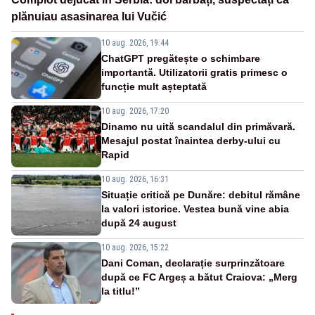
plănuiau asasinarea lui Vučić
10 aug. 2026, 19:44
ChatGPT pregătește o schimbare
importantă. Utilizatorii gratis primesc o
funcție mult așteptată
10 aug. 2026, 17:20
Dinamo nu uită scandalul din primăvară.
Mesajul postat înaintea derby-ului cu
Rapid
10 aug. 2026, 16:31
Situație critică pe Dunăre: debitul rămâne
la valori istorice. Vestea bună vine abia
după 24 august
10 aug. 2026, 15:22
Dani Coman, declarație surprinzătoare
după ce FC Argeș a bătut Craiova: „Merg
la titlu!”