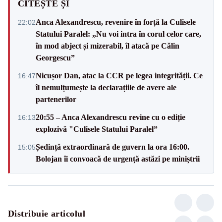
CITEȘTE ȘI
Anca Alexandrescu, revenire în forță la Culisele
22:02
Statului Paralel: „Nu voi intra în corul celor care,
în mod abject și mizerabil, îl atacă pe Călin
Georgescu”
Nicușor Dan, atac la CCR pe legea integrității. Ce
16:47
îl nemulțumește la declarațiile de avere ale
partenerilor
20:55 – Anca Alexandrescu revine cu o ediție
16:13
explozivă "Culisele Statului Paralel”
Ședință extraordinară de guvern la ora 16:00.
15:05
Bolojan îi convoacă de urgență astăzi pe miniștrii
Distribuie articolul