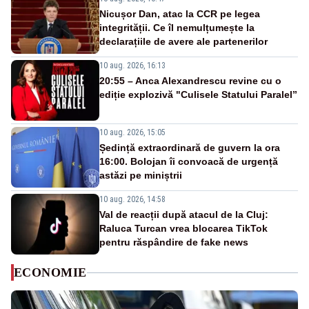
Nicușor Dan, atac la CCR pe legea
integrității. Ce îl nemulțumește la
declarațiile de avere ale partenerilor
10 aug. 2026, 16:13
20:55 – Anca Alexandrescu revine cu o
ediție explozivă "Culisele Statului Paralel”
10 aug. 2026, 15:05
Ședință extraordinară de guvern la ora
16:00. Bolojan îi convoacă de urgență
astăzi pe miniștrii
10 aug. 2026, 14:58
Val de reacții după atacul de la Cluj:
Raluca Turcan vrea blocarea TikTok
pentru răspândire de fake news
ECONOMIE