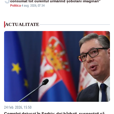
consumat tot curentul urmărind șobolani imaginari”
Politica
-
4 aug. 2026, 07:34
ACTUALITATE
24 feb. 2026, 15:50
Complot dejucat în Serbia: doi bărbați, suspectați că