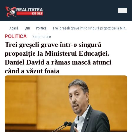
Acasă
Știri
Politica
Trei greșeli grave într-o singură propoziție la Ministerul Educației. Daniel David a rămas mască atunci când a văzut foaia
·
POLITICA
2 min citire
Trei greșeli grave într-o singură
propoziție la Ministerul Educației.
Daniel David a rămas mască atunci
când a văzut foaia