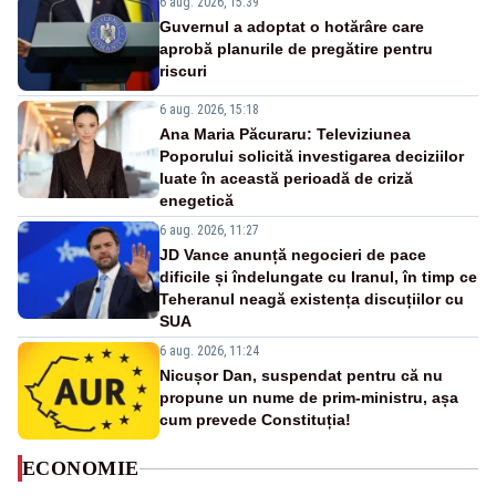
6 aug. 2026, 15:39
Guvernul a adoptat o hotărâre care
aprobă planurile de pregătire pentru
riscuri
6 aug. 2026, 15:18
Ana Maria Păcuraru: Televiziunea
Poporului solicită investigarea deciziilor
luate în această perioadă de criză
enegetică
6 aug. 2026, 11:27
JD Vance anunță negocieri de pace
dificile și îndelungate cu Iranul, în timp ce
Teheranul neagă existența discuțiilor cu
SUA
6 aug. 2026, 11:24
Nicușor Dan, suspendat pentru că nu
propune un nume de prim-ministru, așa
cum prevede Constituția!
ECONOMIE