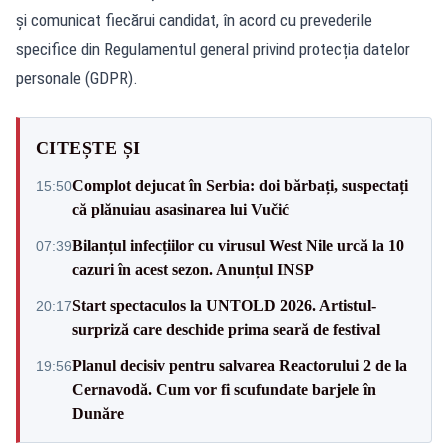
și comunicat fiecărui candidat, în acord cu prevederile
specifice din Regulamentul general privind protecția datelor
personale (GDPR).
CITEȘTE ȘI
Complot dejucat în Serbia: doi bărbați, suspectați
15:50
că plănuiau asasinarea lui Vučić
Bilanțul infecțiilor cu virusul West Nile urcă la 10
07:39
cazuri în acest sezon. Anunțul INSP
Start spectaculos la UNTOLD 2026. Artistul-
20:17
surpriză care deschide prima seară de festival
Planul decisiv pentru salvarea Reactorului 2 de la
19:56
Cernavodă. Cum vor fi scufundate barjele în
Dunăre