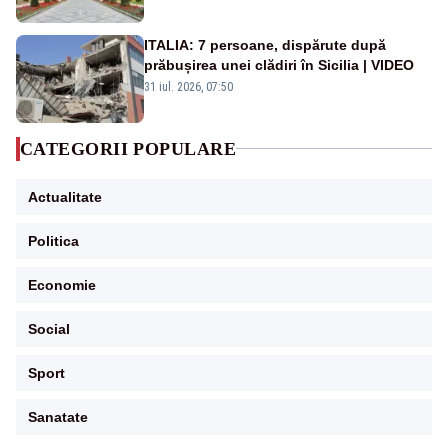
ITALIA: 7 persoane, dispărute după
prăbușirea unei clădiri în Sicilia | VIDEO
31 iul. 2026, 07:50
CATEGORII POPULARE
Actualitate
Politica
Economie
Social
Sport
Sanatate