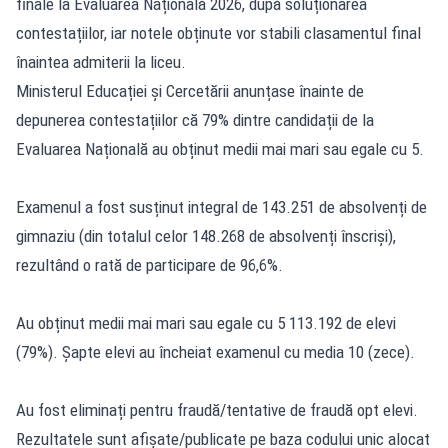
finale la Evaluarea Națională 2026, după soluționarea
contestațiilor, iar notele obținute vor stabili clasamentul final
înaintea admiterii la liceu.
Ministerul Educației și Cercetării anunțase înainte de
depunerea contestațiilor că 79% dintre candidații de la
Evaluarea Națională
au obținut medii mai mari sau egale cu 5.
Examenul a fost susținut integral de 143.251 de absolvenți de
gimnaziu (din totalul celor 148.268 de absolvenți înscriși),
rezultând o rată de participare de 96,6%.
Au obținut medii mai mari sau egale cu 5 113.192 de elevi
(79%). Șapte elevi au încheiat examenul cu media 10 (zece).
Au fost eliminați pentru fraudă/tentative de fraudă opt elevi.
Rezultatele sunt afișate/publicate pe baza codului unic alocat