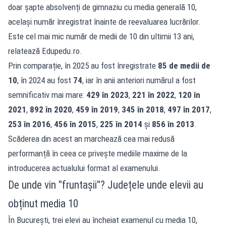
doar șapte absolvenți de gimnaziu cu media generală 10,
același număr înregistrat înainte de reevaluarea lucrărilor.
Este cel mai mic număr de medii de 10 din ultimii 13 ani,
relatează
Edupedu.ro
.
Prin comparație, în 2025 au fost înregistrate
85 de medii de
10
, în 2024 au fost
74
, iar în anii anteriori numărul a fost
semnificativ mai mare:
429 în 2023
,
221 în 2022
,
120 în
2021
,
892 în 2020
,
459 în 2019
,
345 în 2018
,
497 în 2017
,
253 în 2016
,
456 în 2015
,
225 în 2014
și
856 în 2013
.
Scăderea din acest an marchează cea mai redusă
performanță în ceea ce privește mediile maxime de la
introducerea actualului format al examenului.
De unde vin "fruntașii"? Județele unde elevii au
obținut media 10
În București, trei elevi au încheiat examenul cu media 10,