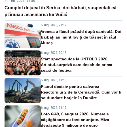
24 feb. 2026, 15:50
Complot dejucat în Serbia: doi bărbați, suspectați că
plănuiau asasinarea lui Vučić
6 aug. 2026, 21:39
Vremea a făcut prăpăd după caniculă. Doi
bărbați au murit loviți de trăsnet în râul
Mureș
6 aug. 2026, 20:17
Start spectaculos la UNTOLD 2026.
Artistul-surpriză care deschide prima
seară de festival
6 aug. 2026, 19:56
Planul decisiv pentru salvarea
Reactorului 2 de la Cernavodă. Cum vor fi
scufundate barjele în Dunăre
6 aug. 2026, 19:19
Loto 6/49, 6 august 2026. Numerele
câștigătoare au fost anunțate. Miza
depășește 9 milioane de euro