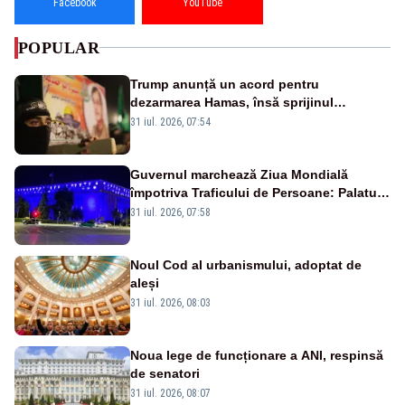
Facebook
YouTube
POPULAR
Trump anunță un acord pentru
dezarmarea Hamas, însă sprijinul
Israelului rămâne incert
31 iul. 2026, 07:54
Guvernul marchează Ziua Mondială
împotriva Traficului de Persoane: Palatul
Victoria, iluminat în albastru
31 iul. 2026, 07:58
Noul Cod al urbanismului, adoptat de
aleși
31 iul. 2026, 08:03
Noua lege de funcționare a ANI, respinsă
de senatori
31 iul. 2026, 08:07