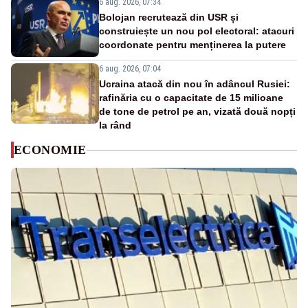
6 aug. 2026, 07:34
Bolojan recrutează din USR și
construiește un nou pol electoral: atacuri
coordonate pentru menținerea la putere
6 aug. 2026, 07:04
Ucraina atacă din nou în adâncul Rusiei:
rafinăria cu o capacitate de 15 milioane
de tone de petrol pe an, vizată două nopți
la rând
ECONOMIE