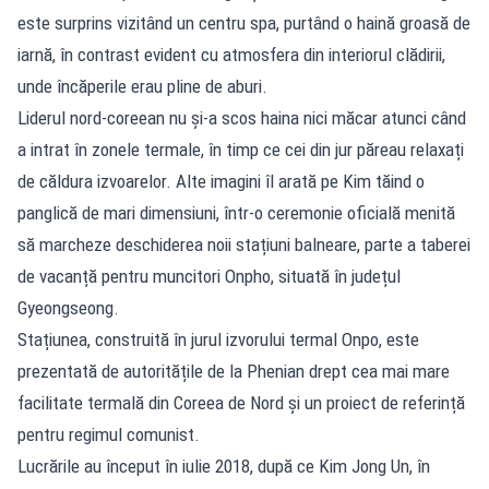
este surprins vizitând un centru spa, purtând o haină groasă de
iarnă, în contrast evident cu atmosfera din interiorul clădirii,
unde încăperile erau pline de aburi.
Liderul nord-coreean nu și-a scos haina nici măcar atunci când
a intrat în zonele termale, în timp ce cei din jur păreau relaxați
de căldura izvoarelor. Alte imagini îl arată pe Kim tăind o
panglică de mari dimensiuni, într-o ceremonie oficială menită
să marcheze deschiderea noii stațiuni balneare, parte a taberei
de vacanță pentru muncitori Onpho, situată în județul
Gyeongseong.
Stațiunea, construită în jurul izvorului termal Onpo, este
prezentată de autoritățile de la Phenian drept cea mai mare
facilitate termală din Coreea de Nord și un proiect de referință
pentru regimul comunist.
Lucrările au început în iulie 2018, după ce Kim Jong Un, în