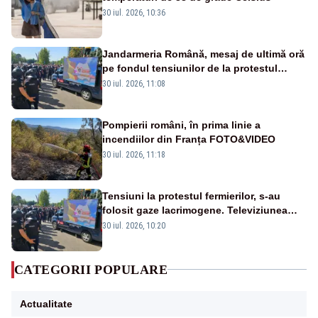
30 iul. 2026, 10:36
Jandarmeria Română, mesaj de ultimă oră
pe fondul tensiunilor de la protestul
masiv al fermierilor - VIDEO
30 iul. 2026, 11:08
Pompierii români, în prima linie a
incendiilor din Franța FOTO&VIDEO
30 iul. 2026, 11:18
Tensiuni la protestul fermierilor, s-au
folosit gaze lacrimogene. Televiziunea
Poporului face apel la calm – LIVE TEXT
30 iul. 2026, 10:20
CATEGORII POPULARE
Actualitate