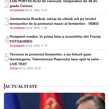
2
COD PORTOCALIU de caniculă: temperaturi de 38 de
grade Celsius
Actualitate
-
30 iul. 2026, 10:36
3
Jandarmeria Română, mesaj de ultimă oră pe fondul
tensiunilor de la protestul masiv al fermierilor - VIDEO
Actualitate
-
30 iul. 2026, 11:08
4
Pompierii români, în prima linie a incendiilor din Franța
FOTO&VIDEO
Actualitate
-
30 iul. 2026, 11:18
5
Tensiuni la protestul fermierilor, s-au folosit gaze
lacrimogene. Televiziunea Poporului face apel la calm –
LIVE TEXT
Social
-
30 iul. 2026, 10:20
ACTUALITATE