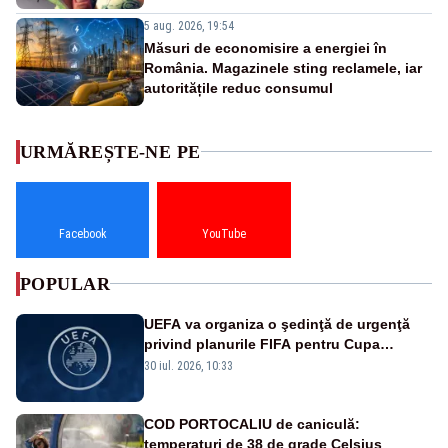
5 aug. 2026, 19:54
Măsuri de economisire a energiei în
România. Magazinele sting reclamele, iar
autoritățile reduc consumul
URMĂREȘTE-NE PE
Facebook
YouTube
POPULAR
UEFA va organiza o şedinţă de urgenţă
privind planurile FIFA pentru Cupa
Mondială
30 iul. 2026, 10:33
COD PORTOCALIU de caniculă:
temperaturi de 38 de grade Celsius