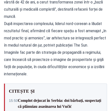
vârstă de 42 de ani, a cerut transformarea zonei într-o „bază
culturală și medicală completă”, destinată refacerii forței de
muncă.
După inspectarea complexului, liderul nord-coreean a lăudat
rezultatul final, afirmând că fiecare spațiu a fost amenajat „în
mod practic și armonios”, iar arhitectura se integrează perfect
în mediul natural din jur, potrivit publicației The Sun.
Imaginile fac parte din strategia de propagandă a regimului,
care încearcă să proiecteze o imagine de prosperitate și grijă
față de populație, în ciuda dificultăților economice și a izolării
internaționale.
CITEȘTE ȘI
Complot dejucat în Serbia: doi bărbați, suspectați
15:50
că plănuiau asasinarea lui Vučić