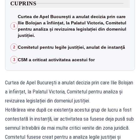
CUPRINS
Curtea de Apel București a anulat decizia prin care
Ilie Bolojan a înființat, la Palatul Victoria, Comitetul
1
pentru analiza și revizuirea legislației din domeniul
justiției.
Comitetul pentru legile justiției, anulat de instanță
2
CSM a criticat activitatea acestui for
3
Curtea de Apel București a anulat decizia prin care Ilie Bolojan
a înființat, la Palatul Victoria, Comitetul pentru analiza și
revizuirea legislației din domeniul justiției.
Hotărârea vine după ce existența acestui grup de lucru a fost
contestată în instanță, iar activitatea sa fusese deja pusă sub
semnul întrebării de mai multe critici venite din zona juridică.
Comitetul fusese creat pentru a analiza legile justiției și