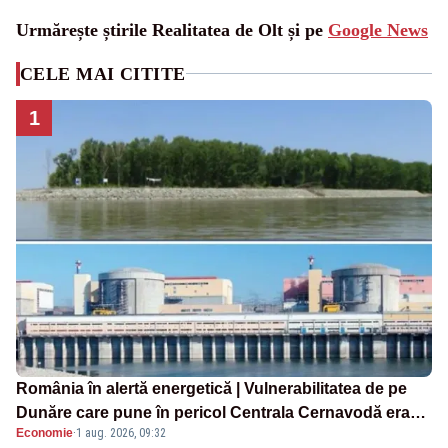
Urmărește știrile Realitatea de Olt și pe
Google News
CELE MAI CITITE
1
România în alertă energetică | Vulnerabilitatea de pe
Dunăre care pune în pericol Centrala Cernavodă era
Economie
·
1 aug. 2026, 09:32
cunoscută de pe vremea lui Ceaușescu