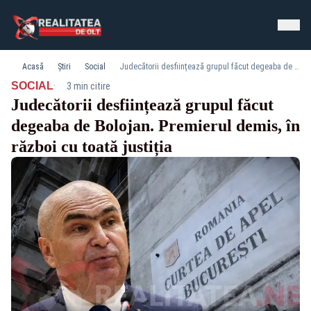
Acasă
Știri
Social
Judecătorii desființează grupul făcut degeaba de Bolojan. Premierul demis, în război cu toată justiția
·
SOCIAL
3 min citire
Judecătorii desființează grupul făcut
degeaba de Bolojan. Premierul demis, în
război cu toată justiția