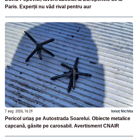
Paris. Experții nu văd rival pentru aur
7 aug. 2026, 16:29
Ionuț Nichita
Pericol uriaș pe Autostrada Soarelui. Obiecte metalice
capcană, găsite pe carosabil. Avertisment CNAIR