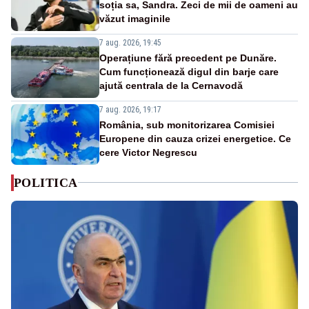
soția sa, Sandra. Zeci de mii de oameni au
văzut imaginile
7 aug. 2026, 19:45
Operațiune fără precedent pe Dunăre.
Cum funcționează digul din barje care
ajută centrala de la Cernavodă
7 aug. 2026, 19:17
România, sub monitorizarea Comisiei
Europene din cauza crizei energetice. Ce
cere Victor Negrescu
POLITICA