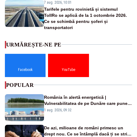
7 aug. 2026, 10:01
Tarifele pentru rovinietă și sistemul
TollRo se aplică de la 1 octombrie 2026.
Ce se schimbă pentru șoferi și
transportatori
URMĂREȘTE-NE PE
Facebook
YouTube
POPULAR
România în alertă energetică |
Vulnerabilitatea de pe Dunăre care pune
în pericol Centrala Cernavodă era
1 aug. 2026, 09:32
cunoscută de pe vremea lui Ceaușescu
De azi, milioane de români primesc un
drept nou. Ce se întâmplă dacă ți se strică