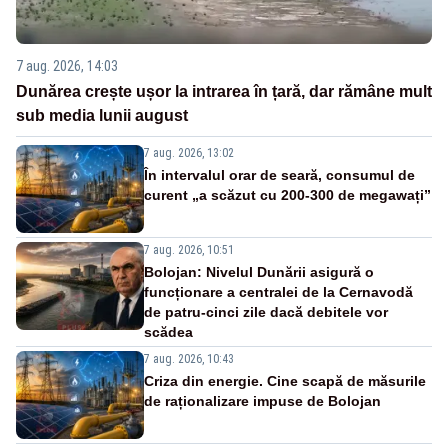
7 aug. 2026, 14:03
Dunărea crește ușor la intrarea în țară, dar rămâne mult
sub media lunii august
7 aug. 2026, 13:02
În intervalul orar de seară, consumul de
curent „a scăzut cu 200-300 de megawați”
7 aug. 2026, 10:51
Bolojan: Nivelul Dunării asigură o
funcționare a centralei de la Cernavodă
de patru-cinci zile dacă debitele vor
scădea
7 aug. 2026, 10:43
Criza din energie. Cine scapă de măsurile
de raționalizare impuse de Bolojan