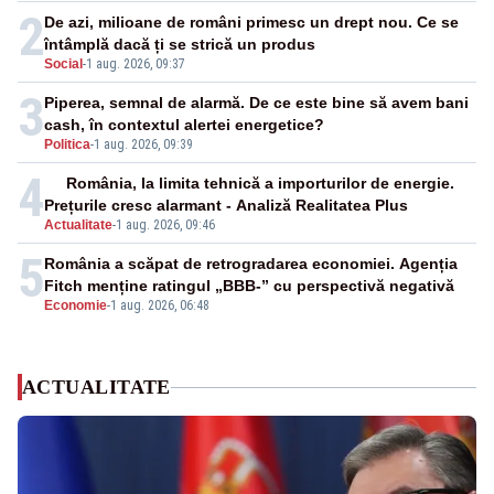
2
De azi, milioane de români primesc un drept nou. Ce se
întâmplă dacă ți se strică un produs
Social
-
1 aug. 2026, 09:37
3
Piperea, semnal de alarmă. De ce este bine să avem bani
cash, în contextul alertei energetice?
Politica
-
1 aug. 2026, 09:39
4
România, la limita tehnică a importurilor de energie.
Prețurile cresc alarmant - Analiză Realitatea Plus
Actualitate
-
1 aug. 2026, 09:46
5
România a scăpat de retrogradarea economiei. Agenția
Fitch menține ratingul „BBB-” cu perspectivă negativă
Economie
-
1 aug. 2026, 06:48
ACTUALITATE