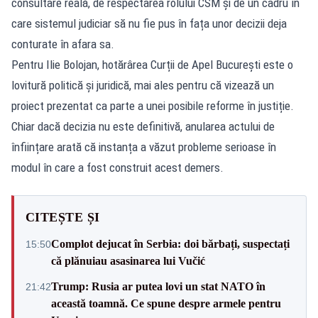
consultare reală, de respectarea rolului CSM și de un cadru în
care sistemul judiciar să nu fie pus în fața unor decizii deja
conturate în afara sa.
Pentru Ilie Bolojan, hotărârea Curții de Apel București este o
lovitură politică și juridică, mai ales pentru că vizează un
proiect prezentat ca parte a unei posibile reforme în justiție.
Chiar dacă decizia nu este definitivă, anularea actului de
înființare arată că instanța a văzut probleme serioase în
modul în care a fost construit acest demers.
CITEȘTE ȘI
Complot dejucat în Serbia: doi bărbați, suspectați
15:50
că plănuiau asasinarea lui Vučić
Trump: Rusia ar putea lovi un stat NATO în
21:42
această toamnă. Ce spune despre armele pentru