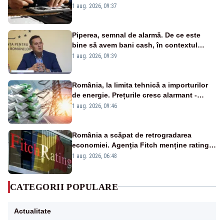
un produs
1 aug. 2026, 09:37
Piperea, semnal de alarmă. De ce este
bine să avem bani cash, în contextul
alertei energetice?
1 aug. 2026, 09:39
România, la limita tehnică a importurilor
de energie. Prețurile cresc alarmant -
Analiză Realitatea Plus
1 aug. 2026, 09:46
România a scăpat de retrogradarea
economiei. Agenția Fitch menține ratingul
„BBB-” cu perspectivă negativă
1 aug. 2026, 06:48
CATEGORII POPULARE
Actualitate