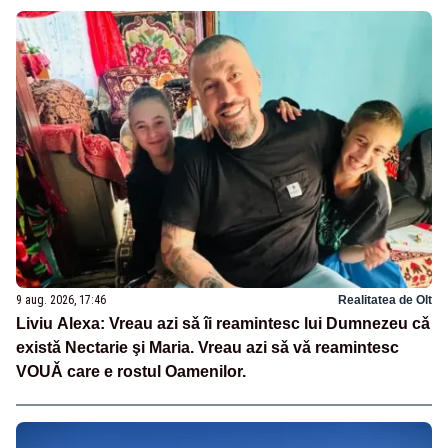
9 aug. 2026, 17:46
Realitatea de Olt
Liviu Alexa: Vreau azi sǎ îi reamintesc lui Dumnezeu cǎ
existǎ Nectarie şi Maria. Vreau azi sǎ vǎ reamintesc
VOUǍ care e rostul Oamenilor.