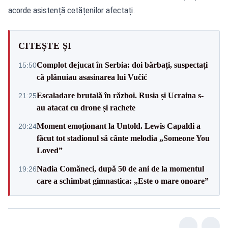
acorde asistență cetățenilor afectați.
CITEȘTE ȘI
Complot dejucat în Serbia: doi bărbați, suspectați
15:50
că plănuiau asasinarea lui Vučić
Escaladare brutală în război. Rusia și Ucraina s-
21:25
au atacat cu drone și rachete
Moment emoționant la Untold. Lewis Capaldi a
20:24
făcut tot stadionul să cânte melodia „Someone You
Loved”
Nadia Comăneci, după 50 de ani de la momentul
19:26
care a schimbat gimnastica: „Este o mare onoare”