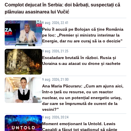
Complot dejucat în Serbia: doi bărbați, suspectați că
plănuiau asasinarea lui Vučić
9 aug. 2026, 22:41
Peiu îl acuză pe Bolojan că ține România
pe loc: „Premier și ministru interimar la
Energie, dar nu are curaj să ia o decizie”
9 aug. 2026, 21:25
Escaladare brutală în război. Rusia și
Ucraina s-au atacat cu drone și rachete
9 aug. 2026, 21:00
Ana Maria Păcuraru: „Cum am ajuns aici,
într-o țară cu resurse, cu un reactor
nuclear, cu un potențial energetic uriaș,
dar care se împrumută de curent de la
vecini?”
9 aug. 2026, 20:24
Moment emoționant la Untold. Lewis
Capaldi a făcut tot stadionul să cânte