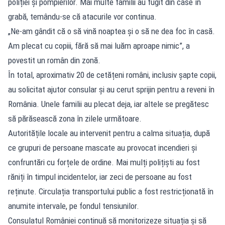
poliției și pompierilor. Mai multe familii au fugit din case în
grabă, temându-se că atacurile vor continua.
„Ne-am gândit că o să vină noaptea și o să ne dea foc în casă.
Am plecat cu copiii, fără să mai luăm aproape nimic”, a
povestit un român din zonă.
În total, aproximativ 20 de cetățeni români, inclusiv șapte copii,
au solicitat ajutor consular și au cerut sprijin pentru a reveni în
România. Unele familii au plecat deja, iar altele se pregătesc
să părăsească zona în zilele următoare.
Autoritățile locale au intervenit pentru a calma situația, după
ce grupuri de persoane mascate au provocat incendieri și
confruntări cu forțele de ordine. Mai mulți polițiști au fost
răniți în timpul incidentelor, iar zeci de persoane au fost
reținute. Circulația transportului public a fost restricționată în
anumite intervale, pe fondul tensiunilor.
Consulatul României continuă să monitorizeze situația și să