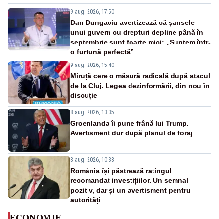
9 aug. 2026, 17:50
Dan Dungaciu avertizează că șansele
unui guvern cu drepturi depline până în
septembrie sunt foarte mici: „Suntem într-
o furtună perfectă”
9 aug. 2026, 15:40
Miruță cere o măsură radicală după atacul
de la Cluj. Legea dezinformării, din nou în
discuție
8 aug. 2026, 13:35
Groenlanda îi pune frână lui Trump.
Avertisment dur după planul de foraj
8 aug. 2026, 10:38
România își păstrează ratingul
recomandat investițiilor. Un semnal
pozitiv, dar și un avertisment pentru
autorități
ECONOMIE