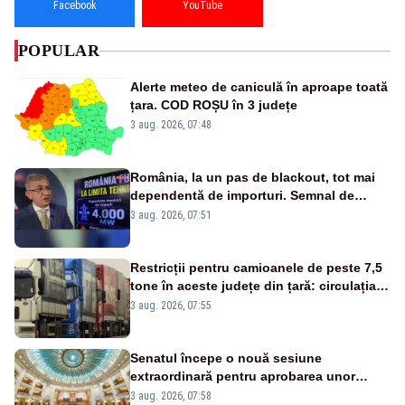
Facebook
YouTube
POPULAR
Alerte meteo de caniculă în aproape toată
țara. COD ROȘU în 3 județe
3 aug. 2026, 07:48
România, la un pas de blackout, tot mai
dependentă de importuri. Semnal de
alarmă tras de un expert în energie
3 aug. 2026, 07:51
Restricții pentru camioanele de peste 7,5
tone în aceste județe din țară: circulația
este interzisă luni, între orele 12:00 și
3 aug. 2026, 07:55
20:00
Senatul începe o nouă sesiune
extraordinară pentru aprobarea unor
jaloane din PNRR
3 aug. 2026, 07:58