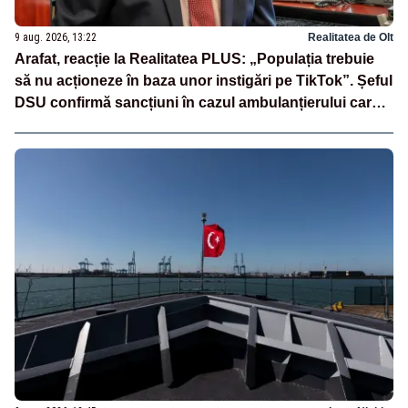
9 aug. 2026, 13:22
Realitatea de Olt
Arafat, reacție la Realitatea PLUS: „Populația trebuie
să nu acționeze în baza unor instigări pe TikTok”. Șeful
DSU confirmă sancțiuni în cazul ambulanțierului care a
oprit la piață