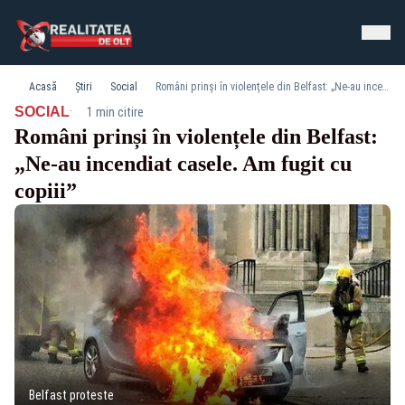
Acasă
Știri
Social
Români prinși în violențele din Belfast: „Ne-au incendiat casele. Am fugit cu copiii”
·
SOCIAL
1 min citire
Români prinși în violențele din Belfast:
„Ne-au incendiat casele. Am fugit cu
copiii”
Belfast proteste