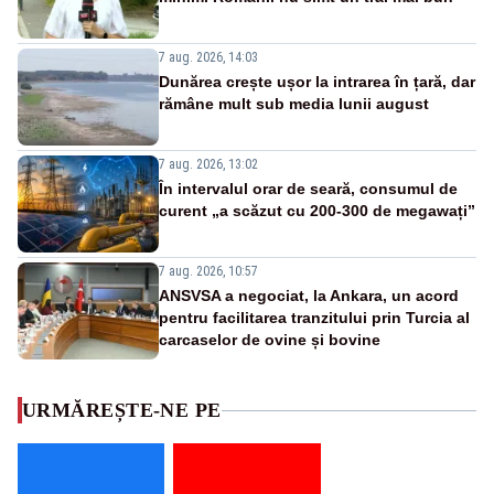
7 aug. 2026, 14:03
Dunărea crește ușor la intrarea în țară, dar
rămâne mult sub media lunii august
7 aug. 2026, 13:02
În intervalul orar de seară, consumul de
curent „a scăzut cu 200-300 de megawați”
7 aug. 2026, 10:57
ANSVSA a negociat, la Ankara, un acord
pentru facilitarea tranzitului prin Turcia al
carcaselor de ovine și bovine
URMĂREȘTE-NE PE