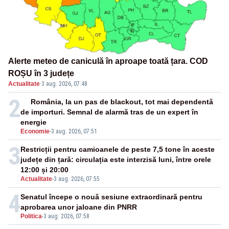
Alerte meteo de caniculă în aproape toată țara. COD
ROȘU în 3 județe
Actualitate
·
3 aug. 2026, 07:48
2
România, la un pas de blackout, tot mai dependentă
de importuri. Semnal de alarmă tras de un expert în
energie
Economie
-
3 aug. 2026, 07:51
3
Restricții pentru camioanele de peste 7,5 tone în aceste
județe din țară: circulația este interzisă luni, între orele
12:00 și 20:00
Actualitate
-
3 aug. 2026, 07:55
4
Senatul începe o nouă sesiune extraordinară pentru
aprobarea unor jaloane din PNRR
Politica
-
3 aug. 2026, 07:58