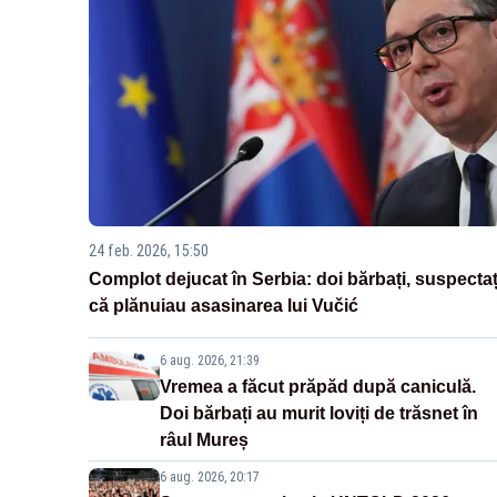
24 feb. 2026, 15:50
Complot dejucat în Serbia: doi bărbați, suspectaț
că plănuiau asasinarea lui Vučić
6 aug. 2026, 21:39
Vremea a făcut prăpăd după caniculă.
Doi bărbați au murit loviți de trăsnet în
râul Mureș
6 aug. 2026, 20:17