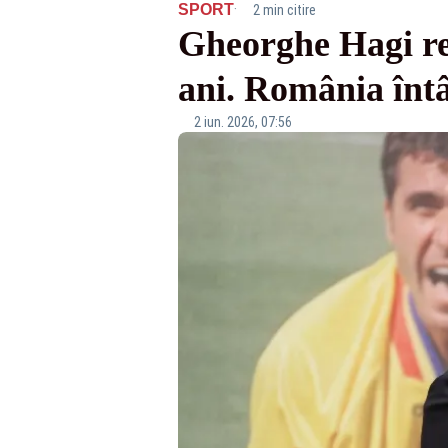
·
SPORT
2 min citire
Gheorghe Hagi re
ani. România întâl
2 iun. 2026, 07:56