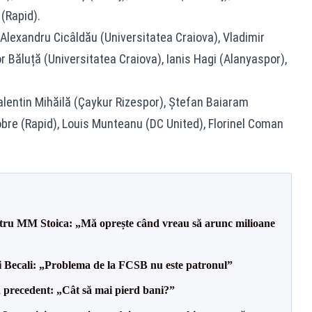
(Rapid).
Alexandru Cicâldău (Universitatea Craiova), Vladimir
r Băluță (Universitatea Craiova), Ianis Hagi (Alanyaspor),
lentin Mihăilă (Çaykur Rizespor), Ștefan Baiaram
obre (Rapid), Louis Munteanu (DC United), Florinel Coman
entru MM Stoica: „Mă oprește când vreau să arunc milioane
gi Becali: „Problema de la FCSB nu este patronul”
 precedent: „Cât să mai pierd bani?”