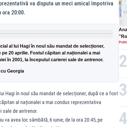
prezentativă va disputa un meci amical împotriva
u ora 20:00.
Ana 
”Ro
Polit
pre
ial al lui Hagi în noul său mandat de selecționer,
 pe 20 aprilie. Fostul căpitan al naționalei a mai
 în 2001, la începutul carierei sale de antrenor.
 cu Georgia
lui Hagi în noul său mandat de selecționer, după ce a fost
l căpitan al naționalei a mai condus reprezentativa
i sale de antrenor.
iu va avea loc sâmbătă, 6 iunie, de la ora 20:45, pe