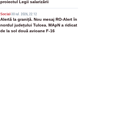
proiectul Legii salarizării
5
Social
-
30 iul. 2026, 22:12
Alertă la graniță. Nou mesaj RO-Alert în
nordul județului Tulcea. MApN a ridicat
de la sol două avioane F-16