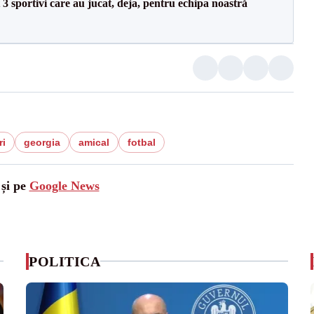
3 sportivi care au jucat, deja, pentru echipa noastră
ri
georgia
amical
fotbal
 și pe
Google News
POLITICA