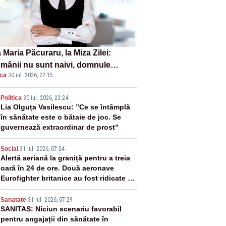
Maria Păcuraru, la Miza Zilei:
mânii nu sunt naivi, domnule
ica
·
30 iul. 2026, 22:15
mier Bolojan”
2
Politica
-
30 iul. 2026, 23:24
Lia Olguța Vasilescu: ”Ce se întâmplă
în sănătate este o bătaie de joc. Se
guvernează extraordinar de prost”
3
Social
-
31 iul. 2026, 07:24
Alertă aeriană la graniță pentru a treia
oară în 24 de ore. Două aeronave
Eurofighter britanice au fost ridicate de
la sol
4
Sanatate
-
31 iul. 2026, 07:29
SANITAS: Niciun scenariu favorabil
pentru angajații din sănătate în