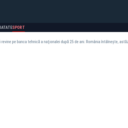
NATATE
SPORT
revine pe banca tehnică a naţionalei după 25 de ani. România întâlneşte, astăzi,