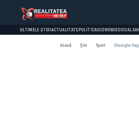
ULTIMELE ȘTIRI
ACTUALITATE
POLITICA
ECONOMIE
SOCIAL
SA
Acasă
Știri
Sport
Gheorghe Hagi 