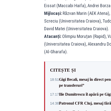
Eissat (Maccabi Haifa), Andrei Borza 
Mijlocași:
Răzvan Marin (AEK Atena), 
Screciu (Universitatea Craiova), Tudo
David Matei (Universitatea Craiova).
Atacanți:
Olimpiu Moruțan (Rapid), Va
(Universitatea Craiova), Alexandru D
(Al-Gharafa).
CITEȘTE ȘI
Gigi Becali, mesaj în direct p
18:51
pe transferuri”
Ilie Dumitrescu îl apără pe Gi
17:17
Patronul CFR Cluj, mesaj fără
14:38