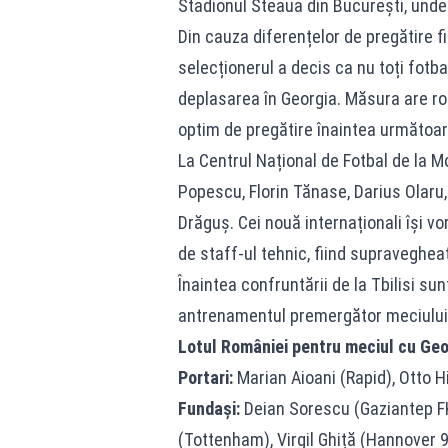
Stadionul Steaua din București, unde 
Din cauza diferențelor de pregătire fizi
selecționerul a decis ca nu toți fotba
deplasarea în Georgia. Măsura are rol
optim de pregătire înaintea următoare
La Centrul Național de Fotbal de la 
Popescu, Florin Tănase, Darius Olaru,
Drăguș. Cei nouă internaționali își 
de staff-ul tehnic, fiind supraveghea
Înaintea confruntării de la Tbilisi su
antrenamentul premergător meciului
Lotul României pentru meciul cu Geo
Portari:
Marian Aioani (Rapid), Otto H
Fundași:
Deian Sorescu (Gaziantep FK
(Tottenham), Virgil Ghiță (Hannover 96)