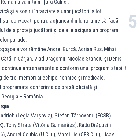
România va întâlni Țara Galilor.
că și a sosirii întârziate a unor jucători la lot,
liștii convocați pentru acțiunea din luna iunie să facă
ul de a proteja jucătorii și de a le asigura un program
lor partide.
Mogoșoaia vor rămâne Andrei Burcă, Adrian Rus, Mihai
 Cătălin Cârjan, Vlad Dragomir, Nicolae Stanciu și Denis
vor continua antrenamentele conform unui program stabilit
ți de trei membri ai echipei tehnice și medicale.
nt programate conferința de presă oficială și
 Georgia – România.
rgia
indrich (Legia Varșovia), Ștefan Târnovanu (FCSB).
), Tony Strata (Vitória Guimarães), Radu Drăgușin
, Andrei Coubiș (U Cluj), Matei Ilie (CFR Cluj), Lisav