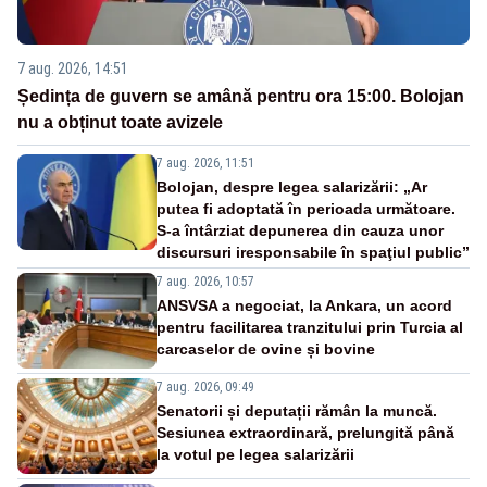
7 aug. 2026, 14:51
Ședința de guvern se amână pentru ora 15:00. Bolojan
nu a obținut toate avizele
7 aug. 2026, 11:51
Bolojan, despre legea salarizării: „Ar
putea fi adoptată în perioada următoare.
S-a întârziat depunerea din cauza unor
discursuri iresponsabile în spaţiul public”
7 aug. 2026, 10:57
ANSVSA a negociat, la Ankara, un acord
pentru facilitarea tranzitului prin Turcia al
carcaselor de ovine și bovine
7 aug. 2026, 09:49
Senatorii și deputații rămân la muncă.
Sesiunea extraordinară, prelungită până
la votul pe legea salarizării