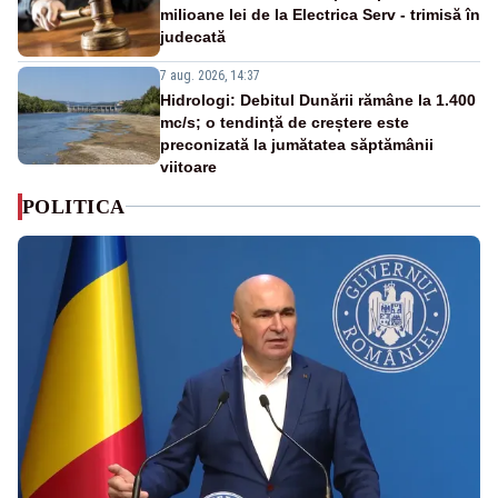
milioane lei de la Electrica Serv - trimisă în
judecată
7 aug. 2026, 14:37
Hidrologi: Debitul Dunării rămâne la 1.400
mc/s; o tendință de creștere este
preconizată la jumătatea săptămânii
viitoare
POLITICA