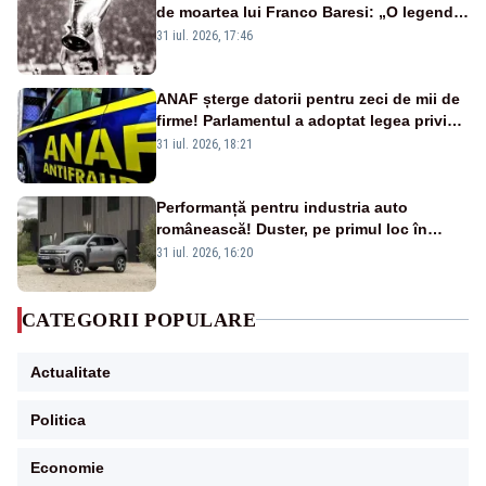
de moartea lui Franco Baresi: „O legendă
a fotbalului mondial”
31 iul. 2026, 17:46
ANAF șterge datorii pentru zeci de mii de
firme! Parlamentul a adoptat legea privind
amnistia fiscală
31 iul. 2026, 18:21
Performanță pentru industria auto
românească! Duster, pe primul loc în
topul vânzărilor din Ucraina
31 iul. 2026, 16:20
CATEGORII POPULARE
Actualitate
Politica
Economie