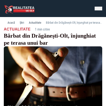
Acasă
Știri
Actualitate
Bărbat din Drăgăneşti-Olt, înjunghiat pe terasa unui bar
·
ACTUALITATE
1 min citire
Bărbat din Drăgăneşti-Olt, înjunghiat
pe terasa unui bar