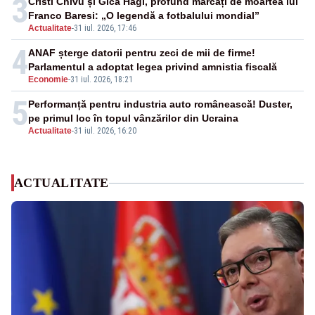
3
Cristi Chivu și Gică Hagi, profund marcați de moartea lui
Franco Baresi: „O legendă a fotbalului mondial”
Actualitate
-
31 iul. 2026, 17:46
4
ANAF șterge datorii pentru zeci de mii de firme!
Parlamentul a adoptat legea privind amnistia fiscală
Economie
-
31 iul. 2026, 18:21
5
Performanță pentru industria auto românească! Duster,
pe primul loc în topul vânzărilor din Ucraina
Actualitate
-
31 iul. 2026, 16:20
ACTUALITATE