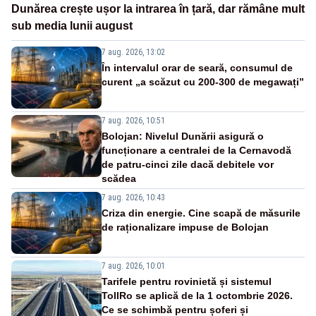
Dunărea crește ușor la intrarea în țară, dar rămâne mult
sub media lunii august
7 aug. 2026, 13:02
În intervalul orar de seară, consumul de
curent „a scăzut cu 200-300 de megawați”
7 aug. 2026, 10:51
Bolojan: Nivelul Dunării asigură o
funcționare a centralei de la Cernavodă
de patru-cinci zile dacă debitele vor
scădea
7 aug. 2026, 10:43
Criza din energie. Cine scapă de măsurile
de raționalizare impuse de Bolojan
7 aug. 2026, 10:01
Tarifele pentru rovinietă și sistemul
TollRo se aplică de la 1 octombrie 2026.
Ce se schimbă pentru șoferi și