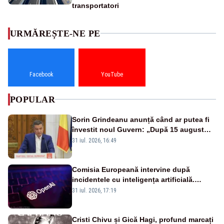
transportatori
URMĂREȘTE-NE PE
Facebook
YouTube
POPULAR
Sorin Grindeanu anunță când ar putea fi
învestit noul Guvern: „După 15 august
sunt șanse mai mari”
31 iul. 2026, 16:49
Comisia Europeană intervine după
incidentele cu inteligența artificială.
OpenAI și Anthropic, vizate
31 iul. 2026, 17:19
Cristi Chivu și Gică Hagi, profund marcați