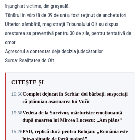
înjunghiat victima, din greşeală.
Tânărul în vârstă de 39 de ani a fost reţinut de anchetatori.
Ulterior, sâmbătă, magistraţii Tribunalului Olt au dispus
arestarea sa preventivă pentru 30 de zile, pentru tentativă de
omor.
Agresorul a contestat deja decizia judecătorilor.
Sursa: Realitatea de Olt
CITEȘTE ȘI
Complot dejucat în Serbia: doi bărbați, suspectați
15:50
că plănuiau asasinarea lui Vučić
Vedeta de la Survivor, mărturisire emoționantă
15:38
după moartea lui Mircea Lucescu: „Am plâns”
PSD, replică dură pentru Bolojan: „România este
15:26
într-o situație de forță majoră”