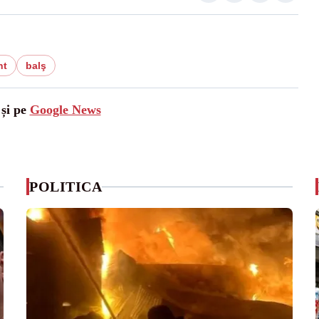
nt
balş
 și pe
Google News
POLITICA