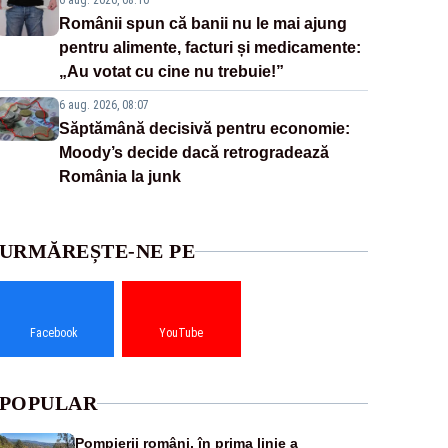
6 aug. 2026, 08:10
Românii spun că banii nu le mai ajung
pentru alimente, facturi și medicamente:
„Au votat cu cine nu trebuie!”
6 aug. 2026, 08:07
Săptămână decisivă pentru economie:
Moody’s decide dacă retrogradează
România la junk
URMĂREȘTE-NE PE
Facebook
YouTube
POPULAR
Pompierii români, în prima linie a