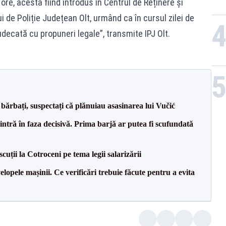
re, acesta fiind introdus în Centrul de Reținere și
i de Poliție Județean Olt, urmând ca în cursul zilei de
udecată cu propuneri legale”, transmite IPJ Olt.
bărbați, suspectați că plănuiau asasinarea lui Vučić
ntră în faza decisivă. Prima barjă ar putea fi scufundată
cuții la Cotroceni pe tema legii salarizării
lopele mașinii. Ce verificări trebuie făcute pentru a evita