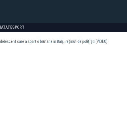
NATATE
SPORT
adolescent care a spart o brutărie în Balş, reţinut de poliţişti (VIDEO)