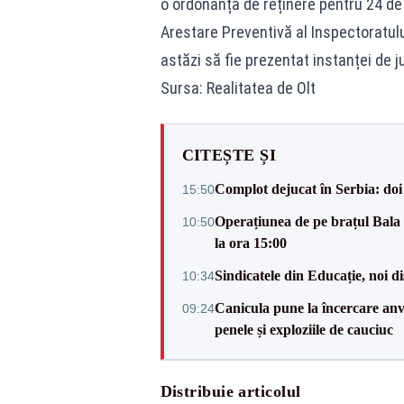
o ordonanță de reținere pentru 24 de o
Arestare Preventivă al Inspectoratulu
astăzi să fie prezentat instanței de j
Sursa: Realitatea de Olt
CITEȘTE ȘI
Complot dejucat în Serbia: doi 
15:50
Operațiunea de pe brațul Bala i
10:50
la ora 15:00
Sindicatele din Educație, noi dis
10:34
Canicula pune la încercare anve
09:24
penele și exploziile de cauciuc
Distribuie articolul