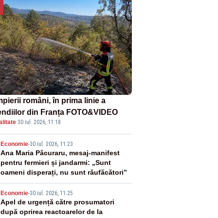
ierii români, în prima linie a
endiilor din Franța FOTO&VIDEO
litate
·
30 iul. 2026, 11:18
2
Economie
-
30 iul. 2026, 11:23
Ana Maria Păcuraru, mesaj-manifest
pentru fermieri și jandarmi: „Sunt
oameni disperați, nu sunt răufăcători”
3
Economie
-
30 iul. 2026, 11:25
Apel de urgență către prosumatori
după oprirea reactoarelor de la