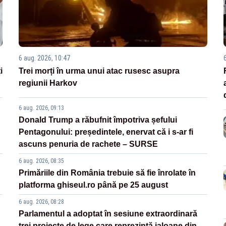
6 aug. 2026, 10:47
i
Trei morți în urma unui atac rusesc asupra
regiunii Harkov
6 aug. 2026, 09:13
Donald Trump a răbufnit împotriva șefului
Pentagonului: președintele, enervat că i s-ar fi
ascuns penuria de rachete – SURSE
6 aug. 2026, 08:35
Primăriile din România trebuie să fie înrolate în
platforma ghiseul.ro până pe 25 august
6 aug. 2026, 08:28
Parlamentul a adoptat în sesiune extraordinară
trei proiecte de lege care reprezintă jaloane din