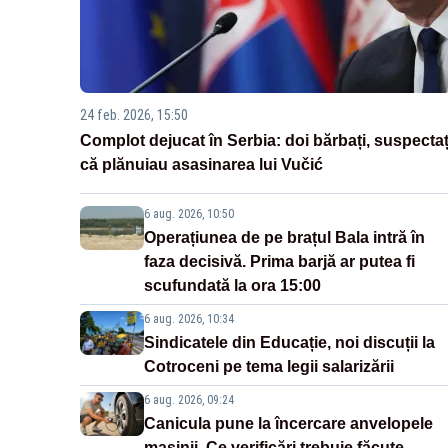
24 feb. 2026, 15:50
Complot dejucat în Serbia: doi bărbați, suspectaț
că plănuiau asasinarea lui Vučić
6 aug. 2026, 10:50
Operațiunea de pe brațul Bala intră în
faza decisivă. Prima barjă ar putea fi
scufundată la ora 15:00
6 aug. 2026, 10:34
Sindicatele din Educație, noi discuții la
Cotroceni pe tema legii salarizării
6 aug. 2026, 09:24
Canicula pune la încercare anvelopele
mașinii. Ce verificări trebuie făcute