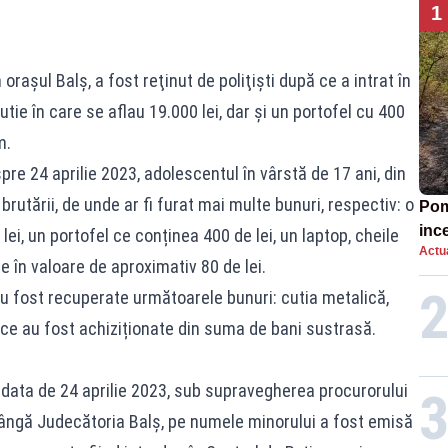
1
oraşul Balş, a fost reţinut de poliţişti după ce a intrat în
cutie în care se aflau 19.000 lei, dar şi un portofel cu 400
m.
 spre 24 aprilie 2023, adolescentul în vârstă de 17 ani, din
i brutării, de unde ar fi furat mai multe bunuri, respectiv: o
Pomp
inc
ei, un portofel ce conținea 400 de lei, un laptop, cheile
Actua
 în valoare de aproximativ 80 de lei.
au fost recuperate următoarele bunuri: cutia metalică,
e ce au fost achiziționate din suma de bani sustrasă.
a data de 24 aprilie 2023, sub supravegherea procurorului
 lângă Judecătoria Balș, pe numele minorului a fost emisă