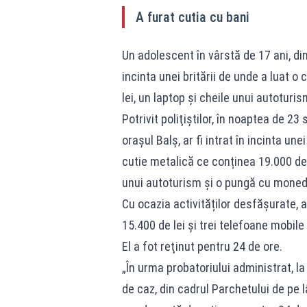
A furat cutia cu bani
Un adolescent în vârstă de 17 ani, din 
incinta unei britării de unde a luat o 
lei, un laptop şi cheile unui autoturis
Potrivit poliţiştilor, în noaptea de 23
orașul Balș, ar fi intrat în incinta une
cutie metalică ce conținea 19.000 de l
unui autoturism și o pungă cu monede
Cu ocazia activităților desfășurate, 
15.400 de lei și trei telefoane mobil
El a fot reţinut pentru 24 de ore.
„În urma probatoriului administrat, l
de caz, din cadrul Parchetului de pe