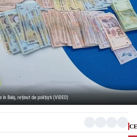
 în Balş, reţinut de poliţişti (VIDEO)
CE