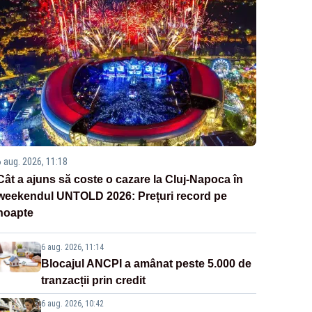
6 aug. 2026, 11:18
Cât a ajuns să coste o cazare la Cluj-Napoca în
weekendul UNTOLD 2026: Prețuri record pe
noapte
6 aug. 2026, 11:14
Blocajul ANCPI a amânat peste 5.000 de
tranzacții prin credit
6 aug. 2026, 10:42