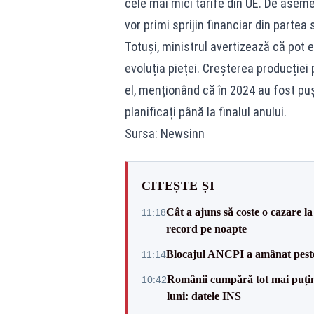
cele mai mici tarife din UE. De aseme
vor primi sprijin financiar din partea 
Totuși, ministrul avertizează că pot e
evoluția pieței. Creșterea producției p
el, menționând că în 2024 au fost puș
planificați până la finalul anului.
Sursa: Newsinn
CITEȘTE ȘI
Cât a ajuns să coste o cazare
11:18
record pe noapte
Blocajul ANCPI a amânat peste 
11:14
Românii cumpără tot mai puțin.
10:42
luni: datele INS