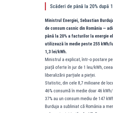
Scăderi de până la 20% după 1 
Ministrul Energiei, Sebastian Burduja
de consum casnic din România — adic
până la 20% a facturilor la energie e
utilizează în medie peste 255 kWh/lu
1,3 lei/kWh.
Ministrul a explicat, într-o postare 
piață oferte în jur de 1 leu/kWh, ceea
liberalizării parțiale a pieței.
Statistic, din cele 8,7 milioane de lo
46% consumă în medie doar 46 kWh/lun
37% au un consum mediu de 147 kWh/lu
Burduja a subliniat că România a menț