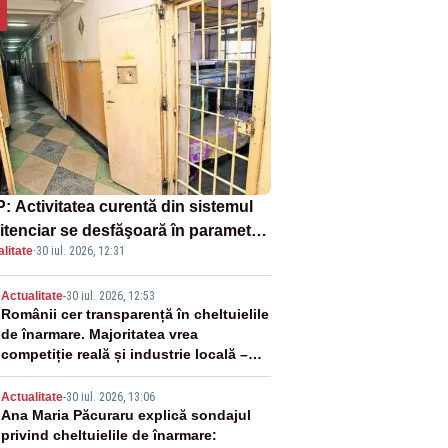
: Activitatea curentă din sistemul
itenciar se desfăşoară în parametri
litate
·
30 iul. 2026, 12:31
mali
2
Actualitate
-
30 iul. 2026, 12:53
Românii cer transparență în cheltuielile
de înarmare. Majoritatea vrea
competiție reală și industrie locală –
SONDAJ
3
Actualitate
-
30 iul. 2026, 13:06
Ana Maria Păcuraru explică sondajul
privind cheltuielile de înarmare: