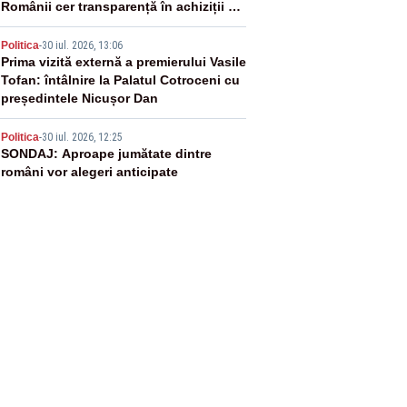
Românii cer transparență în achiziții și
un echilibru între partenerii externi
4
Politica
-
30 iul. 2026, 13:06
Prima vizită externă a premierului Vasile
Tofan: întâlnire la Palatul Cotroceni cu
președintele Nicușor Dan
5
Politica
-
30 iul. 2026, 12:25
SONDAJ: Aproape jumătate dintre
români vor alegeri anticipate