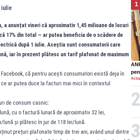
1
iulie
, a anunțat vineri că aproximativ 1,45 milioane de locuri
ă 17% din total — ar putea beneficia de o scădere de
lectrică după 1 iulie. Aceștia sunt consumatorii care
nă, iar în prezent plătesc un tarif plafonat de maximum
ANP
pen
pe Facebook, că pentru acești consumatori există deja în
Actua
nor
 ce ar putea duce la facturi mai mici în contextul
curi de consum casnic:
ă, cu o factură lunară de aproximativ 32 lei,
nă și plătesc în jur de 118 lei/lună.
inut prețuri plafonate timp de trei ani, având unul dintre