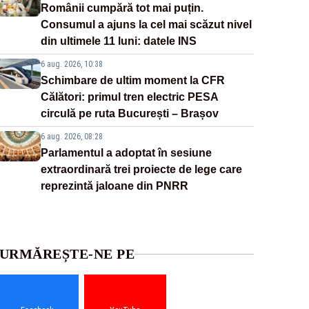
Românii cumpără tot mai puțin.
Consumul a ajuns la cel mai scăzut nivel
din ultimele 11 luni: datele INS
6 aug. 2026, 10:38
Schimbare de ultim moment la CFR
Călători: primul tren electric PESA
circulă pe ruta București – Brașov
6 aug. 2026, 08:28
Parlamentul a adoptat în sesiune
extraordinară trei proiecte de lege care
reprezintă jaloane din PNRR
URMĂREȘTE-NE PE