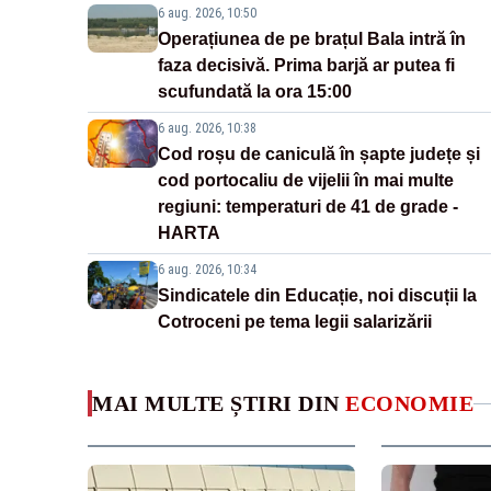
6 aug. 2026, 10:50
Operațiunea de pe brațul Bala intră în
faza decisivă. Prima barjă ar putea fi
scufundată la ora 15:00
6 aug. 2026, 10:38
Cod roșu de caniculă în șapte județe și
cod portocaliu de vijelii în mai multe
regiuni: temperaturi de 41 de grade -
HARTA
6 aug. 2026, 10:34
Sindicatele din Educație, noi discuții la
Cotroceni pe tema legii salarizării
MAI MULTE ȘTIRI DIN
ECONOMIE