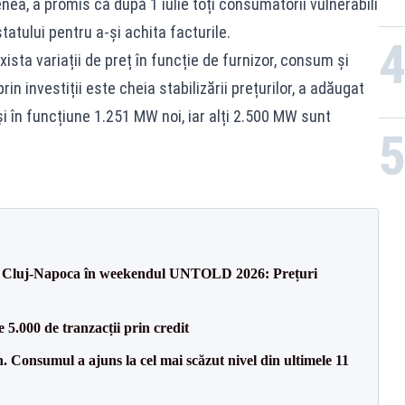
nea, a promis că după 1 iulie toți consumatorii vulnerabili
statului pentru a-și achita facturile.
xista variații de preț în funcție de furnizor, consum și
rin investiții este cheia stabilizării prețurilor, a adăugat
i în funcțiune 1.251 MW noi, iar alți 2.500 MW sunt
 la Cluj-Napoca în weekendul UNTOLD 2026: Prețuri
5.000 de tranzacții prin credit
 Consumul a ajuns la cel mai scăzut nivel din ultimele 11