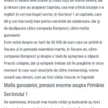
Având în vedere avertizările și codul roșu de vreme severă, dar
și ninsori care au acaparat Capitala, cea mai critică situație s-a
regăsit în cel mai bogat sector, în Sectorul 1 al capitalei, care
dă și cei mai mulți bani pentru serviciile de salubrizare, dar și
de dezăpezire către compania Romprest, către mafia
gunoaielor.
Este vorba despre un tarif de 20.000 de euro care se achită în
fiecare zi în perioada noiembrie-martie, în fiecare an, către
compania Romprest și despre o taxă de așteptare a zăpezii.
Practic utilajele, dar și echipele trebuie să fie pregătite în orice
moment în care sunt anunțate de către meteorologi, vreme
severă sau ninsori, cum au fost zilele trecute în Capitală.
Mafia gunoaielor, presiuni enorme asupra Primăriei
Sectorului 1
De asemenea, întrucât mai multe străzi și bulevarde au fost