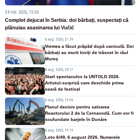
24 feb. 2026, 15:50
Complot dejucat în Serbia: doi bărbați, suspectați că
plănuiau asasinarea lui Vučić
6 aug. 2026, 21:39
Vremea a făcut prăpăd după caniculă. Doi
bărbați au murit loviți de trăsnet în râul
Mureș
6 aug. 2026, 20:17
Start spectaculos la UNTOLD 2026.
Artistul-surpriză care deschide prima
seară de festival
6 aug. 2026, 19:56
Planul decisiv pentru salvarea
Reactorului 2 de la Cernavodă. Cum vor fi
scufundate barjele în Dunăre
6 aug. 2026, 19:19
Loto 6/49, 6 august 2026. Numerele