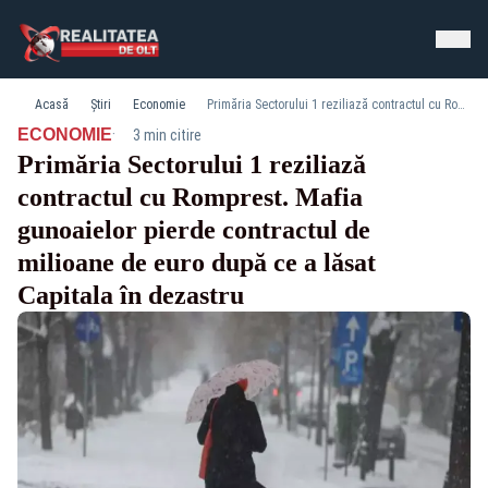
Acasă
Știri
Economie
Primăria Sectorului 1 reziliază contractul cu Romprest. Mafia gunoaielor pierde contractul de milioane de euro după ce a lăsat Capitala în dezastru
·
ECONOMIE
3 min citire
Primăria Sectorului 1 reziliază
contractul cu Romprest. Mafia
gunoaielor pierde contractul de
milioane de euro după ce a lăsat
Capitala în dezastru