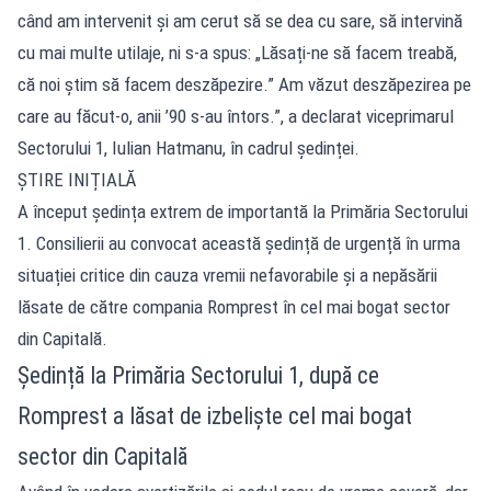
când am intervenit și am cerut să se dea cu sare, să intervină
cu mai multe utilaje, ni s-a spus: „Lăsați-ne să facem treabă,
că noi știm să facem deszăpezire.” Am văzut deszăpezirea pe
care au făcut-o, anii ’90 s-au întors.”, a declarat viceprimarul
Sectorului 1, Iulian Hatmanu, în cadrul ședinței.
ȘTIRE INIȚIALĂ
A început ședința extrem de importantă la Primăria Sectorului
1. Consilierii au convocat această ședință de urgență în urma
situației critice din cauza vremii nefavorabile și a nepăsării
lăsate de către compania Romprest în cel mai bogat sector
din Capitală.
Ședință la Primăria Sectorului 1, după ce
Romprest a lăsat de izbeliște cel mai bogat
sector din Capitală