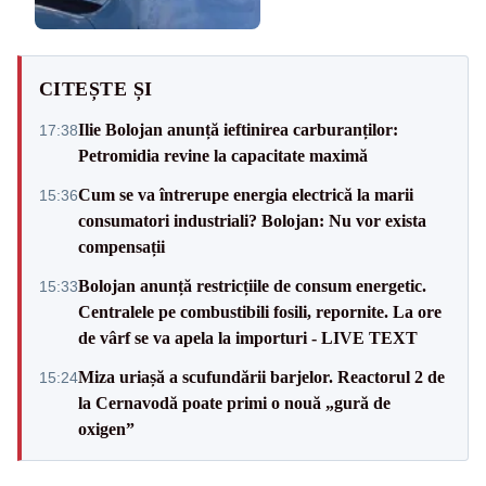
CITEȘTE ȘI
Ilie Bolojan anunță ieftinirea carburanților:
17:38
Petromidia revine la capacitate maximă
Cum se va întrerupe energia electrică la marii
15:36
consumatori industriali? Bolojan: Nu vor exista
compensații
Bolojan anunță restricțiile de consum energetic.
15:33
Centralele pe combustibili fosili, repornite. La ore
de vârf se va apela la importuri - LIVE TEXT
Miza uriașă a scufundării barjelor. Reactorul 2 de
15:24
la Cernavodă poate primi o nouă „gură de
oxigen”