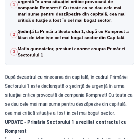
urgență în urma situației critice provocată de
1
compania Romprest! Cu toate ca se dau cele mai
mari sume pentru deszăpezire din capitală, cea mai
critică situație a fost în cel mai bogat sector.
Ședință la Primăria Sectorului 1, după ce Romprest a
2
lăsat de izbeliște cel mai bogat sector din Capitală
Mafia gunoaielor, presiuni enorme asupra Primăriei
3
Sectorului 1
După dezastrul cu ninsoarea din capitală, în cadrul Primăriei
Sectorului 1 este declanșată o ședință de urgență în urma
situației critice provocată de compania Romprest! Cu toate ca
se dau cele mai mari sume pentru deszăpezire din capitală,
cea mai critică situație a fost în cel mai bogat sector.
UPDATE - Primăria Sectorului 1 a reziliat contractul cu
Romprest