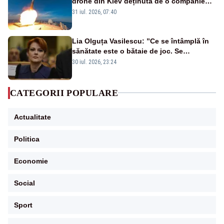
drone din Kiev deținută de o companie
americană, distrusă de o rachetă
31 iul. 2026, 07:40
rusească
Lia Olguța Vasilescu: ”Ce se întâmplă în
sănătate este o bătaie de joc. Se
guvernează extraordinar de prost”
30 iul. 2026, 23:24
CATEGORII POPULARE
Actualitate
Politica
Economie
Social
Sport