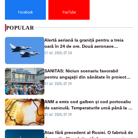
Facebook
YouTube
POPULAR
Alertă aeriană la graniță pentru a treia
oară în 24 de ore. Două aeronave
Eurofighter britanice au fost ridicate de la
31 iul. 2026, 07:24
sol
SANITAS: Niciun scenariu favorabil
pentru angajații din sănătate în proiectul
Legii salarizării
31 iul. 2026, 07:29
ANM a emis cod galben și cod portocaliu
de caniculă. Temperaturile urcă până la 38
de grade, iar nopțile devin tropicale
31 iul. 2026, 07:39
Atac fără precedent al Rusiei. O fabrică de