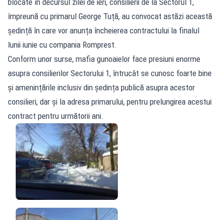
blocate în decursul zilei de ieri, consilierii de la Sectorul 1,
împreună cu primarul George Tuță, au convocat astăzi această
ședință în care vor anunța încheierea contractului la finalul
lunii iunie cu compania Romprest.
Conform unor surse, mafia gunoaielor face presiuni enorme
asupra consilierilor Sectorului 1, întrucât se cunosc foarte bine
și amenințările inclusiv din ședința publică asupra acestor
consilieri, dar și la adresa primarului, pentru prelungirea acestui
contract pentru următorii ani.