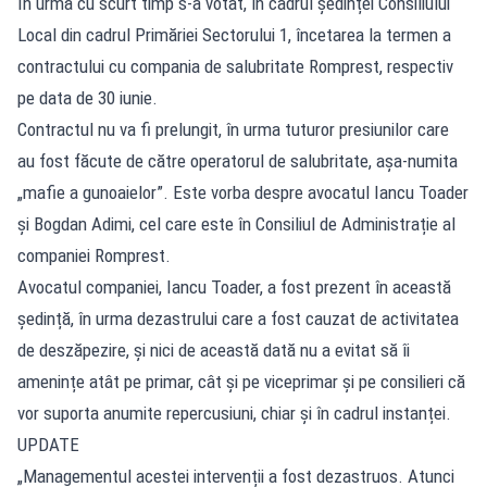
În urmă cu scurt timp s-a votat, în cadrul ședinței Consiliului
Local din cadrul Primăriei Sectorului 1, încetarea la termen a
contractului cu compania de salubritate Romprest, respectiv
pe data de 30 iunie.
Contractul nu va fi prelungit, în urma tuturor presiunilor care
au fost făcute de către operatorul de salubritate, așa-numita
„mafie a gunoaielor”. Este vorba despre avocatul Iancu Toader
și Bogdan Adimi, cel care este în Consiliul de Administrație al
companiei Romprest.
Avocatul companiei, Iancu Toader, a fost prezent în această
ședință, în urma dezastrului care a fost cauzat de activitatea
de deszăpezire, și nici de această dată nu a evitat să îi
amenințe atât pe primar, cât și pe viceprimar și pe consilieri că
vor suporta anumite repercusiuni, chiar și în cadrul instanței.
UPDATE
„Managementul acestei intervenții a fost dezastruos. Atunci