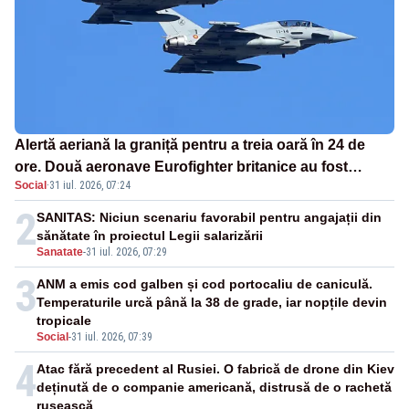
Alertă aeriană la graniță pentru a treia oară în 24 de
ore. Două aeronave Eurofighter britanice au fost
Social
·
31 iul. 2026, 07:24
ridicate de la sol
2
SANITAS: Niciun scenariu favorabil pentru angajații din
sănătate în proiectul Legii salarizării
Sanatate
-
31 iul. 2026, 07:29
3
ANM a emis cod galben și cod portocaliu de caniculă.
Temperaturile urcă până la 38 de grade, iar nopțile devin
tropicale
Social
-
31 iul. 2026, 07:39
4
Atac fără precedent al Rusiei. O fabrică de drone din Kiev
deținută de o companie americană, distrusă de o rachetă
rusească