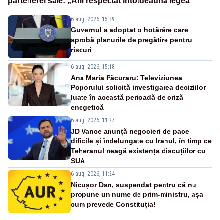
partenerei sale: „Am respectat întotdeauna legea”
6 aug. 2026, 15:39
Guvernul a adoptat o hotărâre care
aprobă planurile de pregătire pentru
riscuri
6 aug. 2026, 15:18
Ana Maria Păcuraru: Televiziunea
Poporului solicită investigarea deciziilor
luate în această perioadă de criză
enegetică
6 aug. 2026, 11:27
JD Vance anunță negocieri de pace
dificile și îndelungate cu Iranul, în timp ce
Teheranul neagă existența discuțiilor cu
SUA
6 aug. 2026, 11:24
Nicușor Dan, suspendat pentru că nu
propune un nume de prim-ministru, așa
cum prevede Constituția!