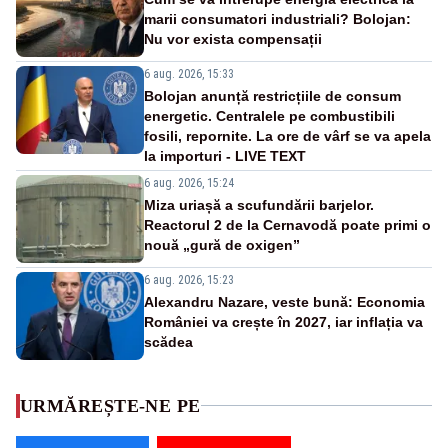
marii consumatori industriali? Bolojan:
Nu vor exista compensații
6 aug. 2026, 15:33
Bolojan anunță restricțiile de consum
energetic. Centralele pe combustibili
fosili, repornite. La ore de vârf se va apela
la importuri - LIVE TEXT
6 aug. 2026, 15:24
Miza uriașă a scufundării barjelor.
Reactorul 2 de la Cernavodă poate primi o
nouă „gură de oxigen”
6 aug. 2026, 15:23
Alexandru Nazare, veste bună: Economia
României va crește în 2027, iar inflația va
scădea
URMĂREȘTE-NE PE