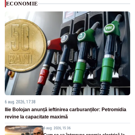
ECONOMIE
6 aug. 2026, 17:38
Ilie Bolojan anunță ieftinirea carburanților: Petromidia
revine la capacitate maximă
6 aug. 2026, 15:36
Cum se va întrerupe energia electrică la