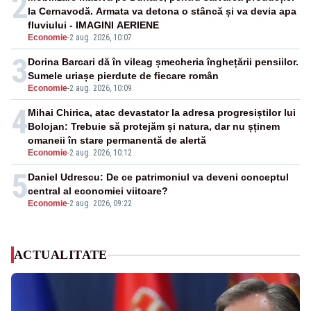
2
la Cernavodă. Armata va detona o stâncă și va devia apa
fluviului - IMAGINI AERIENE
Economie
-
2 aug. 2026, 10:07
3
Dorina Barcari dă în vileag șmecheria înghețării pensiilor.
Sumele uriașe pierdute de fiecare român
Economie
-
2 aug. 2026, 10:09
4
Mihai Chirica, atac devastator la adresa progresiștilor lui
Bolojan: Trebuie să protejăm și natura, dar nu șținem
omaneii în stare permanentă de alertă
Economie
-
2 aug. 2026, 10:12
5
Daniel Udrescu: De ce patrimoniul va deveni conceptul
central al economiei viitoare?
Economie
-
2 aug. 2026, 09:22
ACTUALITATE