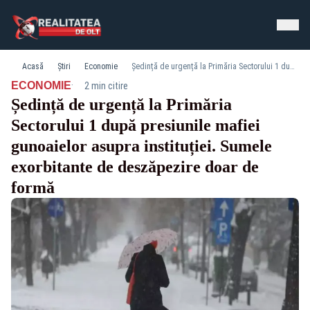
Acasă
Știri
Economie
Ședință de urgență la Primăria Sectorului 1 după presiunile mafiei gunoaielor asupra instituției. Sumele exorbitante de deszăpezire doar de formă
·
ECONOMIE
2 min citire
Ședință de urgență la Primăria
Sectorului 1 după presiunile mafiei
gunoaielor asupra instituției. Sumele
exorbitante de deszăpezire doar de
formă