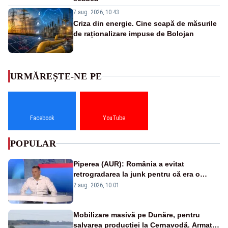
7 aug. 2026, 10:43
Criza din energie. Cine scapă de măsurile
de raționalizare impuse de Bolojan
URMĂREȘTE-NE PE
Facebook
YouTube
POPULAR
Piperea (AUR): România a evitat
retrogradarea la junk pentru că era o
catastrofă pentru bănci și fondurile de
2 aug. 2026, 10:01
pensii
Mobilizare masivă pe Dunăre, pentru
salvarea producției la Cernavodă. Armata