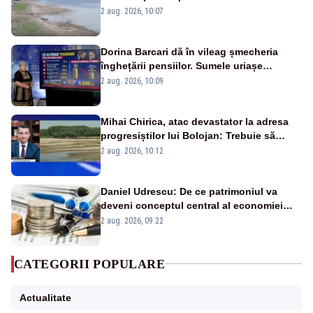
va detona o stâncă și va devia apa
2 aug. 2026, 10:07
fluviului - IMAGINI AERIENE
Dorina Barcari dă în vileag șmecheria
înghețării pensiilor. Sumele uriașe
pierdute de fiecare român
2 aug. 2026, 10:09
Mihai Chirica, atac devastator la adresa
progresiștilor lui Bolojan: Trebuie să
protejăm și natura, dar nu șținem omaneii
2 aug. 2026, 10:12
în stare permanentă de alertă
Daniel Udrescu: De ce patrimoniul va
deveni conceptul central al economiei
viitoare?
2 aug. 2026, 09:22
CATEGORII POPULARE
Actualitate