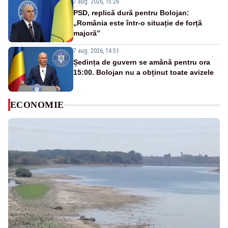
7 aug. 2026, 15:26
PSD, replică dură pentru Bolojan:
„România este într-o situație de forță
majoră”
7 aug. 2026, 14:51
Ședința de guvern se amână pentru ora
15:00. Bolojan nu a obținut toate avizele
ECONOMIE