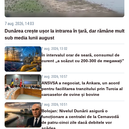
7 aug. 2026, 14:03
Dunărea crește ușor la intrarea în țară, dar rămâne mult
sub media lunii august
7 aug. 2026, 13:02
În intervalul orar de seară, consumul de
curent „a scăzut cu 200-300 de megawați”
7 aug. 2026, 10:57
ANSVSA a negociat, la Ankara, un acord
pentru facilitarea tranzitului prin Turcia al
carcaselor de ovine și bovine
7 aug. 2026, 10:51
Bolojan: Nivelul Dunării asigură o
funcționare a centralei de la Cernavodă
de patru-cinci zile dacă debitele vor
scădea