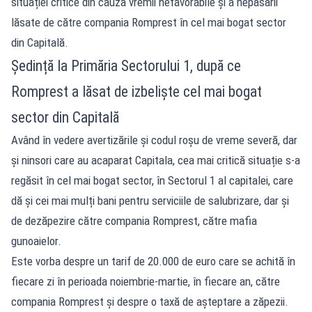
situației critice din cauza vremii nefavorabile și a nepăsării
lăsate de către compania Romprest în cel mai bogat sector
din Capitală.
Ședință la Primăria Sectorului 1, după ce
Romprest a lăsat de izbeliște cel mai bogat
sector din Capitală
Având în vedere avertizările și codul roșu de vreme severă, dar
și ninsori care au acaparat Capitala, cea mai critică situație s-a
regăsit în cel mai bogat sector, în Sectorul 1 al capitalei, care
dă și cei mai mulți bani pentru serviciile de salubrizare, dar și
de dezăpezire către compania Romprest, către mafia
gunoaielor.
Este vorba despre un tarif de 20.000 de euro care se achită în
fiecare zi în perioada noiembrie-martie, în fiecare an, către
compania Romprest și despre o taxă de așteptare a zăpezii.