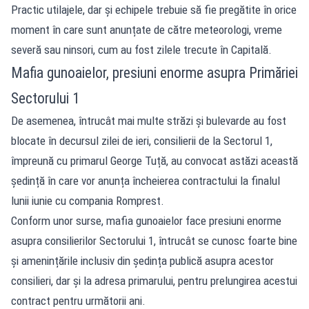
Practic utilajele, dar și echipele trebuie să fie pregătite în orice
moment în care sunt anunțate de către meteorologi, vreme
severă sau ninsori, cum au fost zilele trecute în Capitală.
Mafia gunoaielor, presiuni enorme asupra Primăriei
Sectorului 1
De asemenea, întrucât mai multe străzi și bulevarde au fost
blocate în decursul zilei de ieri, consilierii de la Sectorul 1,
împreună cu primarul George Tuță, au convocat astăzi această
ședință în care vor anunța încheierea contractului la finalul
lunii iunie cu compania Romprest.
Conform unor surse, mafia gunoaielor face presiuni enorme
asupra consilierilor Sectorului 1, întrucât se cunosc foarte bine
și amenințările inclusiv din ședința publică asupra acestor
consilieri, dar și la adresa primarului, pentru prelungirea acestui
contract pentru următorii ani.