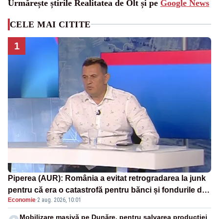
Urmărește știrile Realitatea de Olt și pe
Google News
CELE MAI CITITE
1
Piperea (AUR): România a evitat retrogradarea la junk
pentru că era o catastrofă pentru bănci și fondurile de
Economie
·
2 aug. 2026, 10:01
pensii
Mobilizare masivă pe Dunăre, pentru salvarea producției