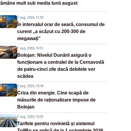
rămâne mult sub media lunii august
7 aug. 2026, 13:02
În intervalul orar de seară, consumul de
curent „a scăzut cu 200-300 de
megawați”
7 aug. 2026, 10:51
Bolojan: Nivelul Dunării asigură o
funcționare a centralei de la Cernavodă
de patru-cinci zile dacă debitele vor
scădea
7 aug. 2026, 10:43
Criza din energie. Cine scapă de
măsurile de raționalizare impuse de
Bolojan
7 aug. 2026, 10:01
Tarifele pentru rovinietă și sistemul
TollRo se aplică de la 1 octombrie 2026.