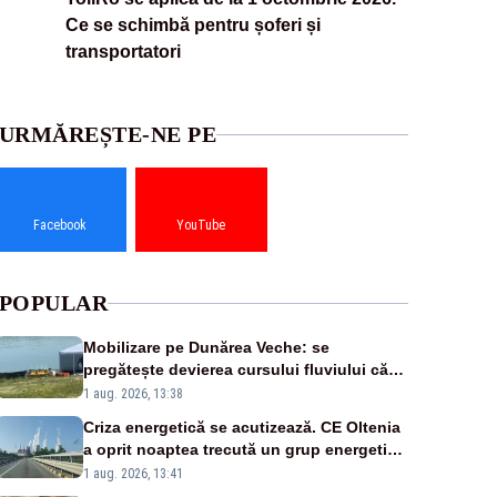
Ce se schimbă pentru șoferi și
transportatori
URMĂREȘTE-NE PE
Facebook
YouTube
POPULAR
Mobilizare pe Dunărea Veche: se
pregătește devierea cursului fluviului către
Cernavodă – VIDEO
1 aug. 2026, 13:38
Criza energetică se acutizează. CE Oltenia
a oprit noaptea trecută un grup energetic
de la Rovinari
1 aug. 2026, 13:41