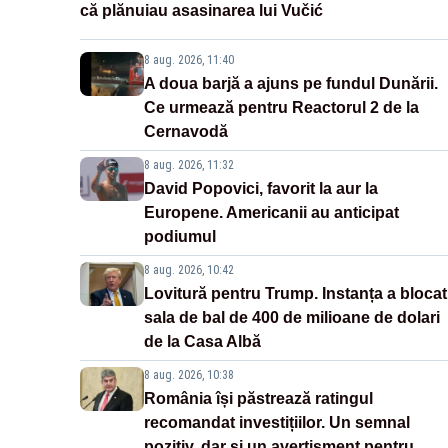
că plănuiau asasinarea lui Vučić
8 aug. 2026, 11:40
A doua barjă a ajuns pe fundul Dunării.
Ce urmează pentru Reactorul 2 de la
Cernavodă
8 aug. 2026, 11:32
David Popovici, favorit la aur la
Europene. Americanii au anticipat
podiumul
8 aug. 2026, 10:42
Lovitură pentru Trump. Instanța a blocat
sala de bal de 400 de milioane de dolari
de la Casa Albă
8 aug. 2026, 10:38
România își păstrează ratingul
recomandat investițiilor. Un semnal
pozitiv, dar și un avertisment pentru