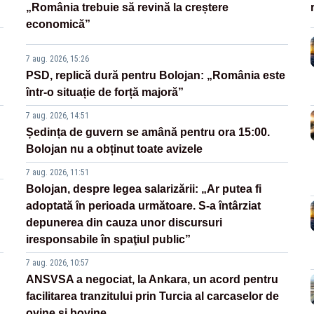
„România trebuie să revină la creștere
economică”
7 aug. 2026, 15:26
PSD, replică dură pentru Bolojan: „România este
într-o situație de forță majoră”
7 aug. 2026, 14:51
Ședința de guvern se amână pentru ora 15:00.
Bolojan nu a obținut toate avizele
7 aug. 2026, 11:51
Bolojan, despre legea salarizării: „Ar putea fi
adoptată în perioada următoare. S-a întârziat
depunerea din cauza unor discursuri
iresponsabile în spaţiul public”
7 aug. 2026, 10:57
ANSVSA a negociat, la Ankara, un acord pentru
facilitarea tranzitului prin Turcia al carcaselor de
ovine și bovine