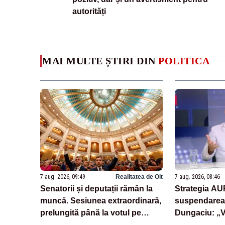
autorități
MAI MULTE ȘTIRI DIN
POLITICA
7 aug. 2026, 09:49
Realitatea de Olt
7 aug. 2026, 08:46
Senatorii și deputații rămân la
Strategia AU
muncă. Sesiunea extraordinară,
suspendarea 
prelungită până la votul pe
Dungaciu: „
legea salarizării
semnează și 