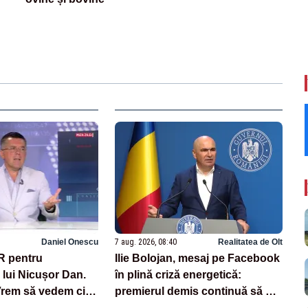
Daniel Onescu
7 aug. 2026, 08:40
Realitatea de Olt
R pentru
Ilie Bolojan, mesaj pe Facebook
lui Nicușor Dan.
în plină criză energetică:
Vrem să vedem cine
premierul demis continuă să se
cine nu”
laude cu măsurile luate