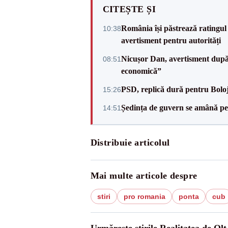
CITEȘTE ȘI
România își păstrează ratingul 
10:38
avertisment pentru autorități
Nicușor Dan, avertisment după 
08:51
economică”
PSD, replică dură pentru Boloj
15:26
Ședința de guvern se amână pen
14:51
Distribuie articolul
Mai multe articole despre
stiri
pro romania
ponta
cub