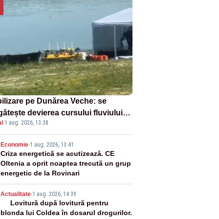
ilizare pe Dunărea Veche: se
ătește devierea cursului fluviului
l
·
1 aug. 2026, 13:38
re Cernavodă – VIDEO
2
Economie
-
1 aug. 2026, 13:41
Criza energetică se acutizează. CE
Oltenia a oprit noaptea trecută un grup
energetic de la Rovinari
3
Actualitate
-
1 aug. 2026, 14:39
Lovitură după lovitură pentru
blonda lui Coldea în dosarul drogurilor.