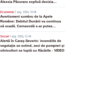
Alessia Păcuraru explică decizia
magistraților
4
Economie
-
1 aug. 2026, 18:08
Avertisment sumbru de la Apele
Române: Debitul Dunării va continua
să scadă. Cernavodă s-ar putea
închide în 4 zile
5
Social
-
1 aug. 2026, 12:44
Alertă în Caraș-Severin: incendiile de
vegetație se extind, zeci de pompieri și
silvicultori se luptă cu flăcările - VIDEO