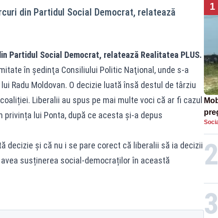
1
rcuri din Partidul Social Democrat, relatează
din Partidul Social Democrat, relatează Realitatea PLUS.
itate în şedinţa Consiliului Politic Naţional, unde s-a
l lui Radu Moldovan. O decizie luată însă destul de târziu
coaliției. Liberalii au spus pe mai multe voci că ar fi cazul
Mob
preg
n privința lui Ponta, după ce acesta și-a depus
Socia
căt
 decizie și că nu i se pare corect că liberalii să ia decizii
va avea susținerea social-democraților în această