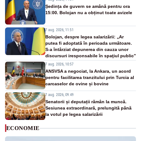
Ședința de guvern se amână pentru ora
15:00. Bolojan nu a obținut toate avizele
7 aug. 2026, 11:51
Bolojan, despre legea salarizării: „Ar
putea fi adoptată în perioada următoare.
S-a întârziat depunerea din cauza unor
discursuri iresponsabile în spaţiul public”
7 aug. 2026, 10:57
ANSVSA a negociat, la Ankara, un acord
pentru facilitarea tranzitului prin Turcia al
carcaselor de ovine și bovine
7 aug. 2026, 09:49
Senatorii și deputații rămân la muncă.
Sesiunea extraordinară, prelungită până
la votul pe legea salarizării
ECONOMIE