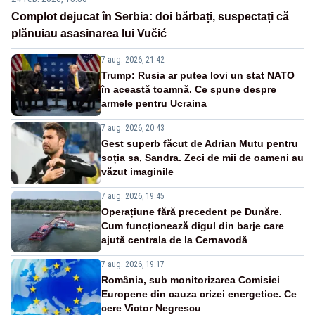
Complot dejucat în Serbia: doi bărbați, suspectați că
plănuiau asasinarea lui Vučić
7 aug. 2026, 21:42
Trump: Rusia ar putea lovi un stat NATO
în această toamnă. Ce spune despre
armele pentru Ucraina
7 aug. 2026, 20:43
Gest superb făcut de Adrian Mutu pentru
soția sa, Sandra. Zeci de mii de oameni au
văzut imaginile
7 aug. 2026, 19:45
Operațiune fără precedent pe Dunăre.
Cum funcționează digul din barje care
ajută centrala de la Cernavodă
7 aug. 2026, 19:17
România, sub monitorizarea Comisiei
Europene din cauza crizei energetice. Ce
cere Victor Negrescu