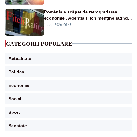
România a scăpat de retrogradarea
economiei. Agenția Fitch menține ratingul
„BBB-” cu perspectivă negativă
1 aug. 2026, 06:48
CATEGORII POPULARE
Actualitate
Politica
Economie
Social
Sport
Sanatate