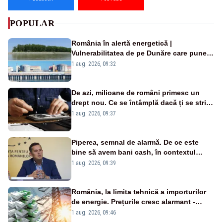
POPULAR
România în alertă energetică |
Vulnerabilitatea de pe Dunăre care pune
în pericol Centrala Cernavodă era
1 aug. 2026, 09:32
cunoscută de pe vremea lui Ceaușescu
De azi, milioane de români primesc un
drept nou. Ce se întâmplă dacă ți se strică
un produs
1 aug. 2026, 09:37
Piperea, semnal de alarmă. De ce este
bine să avem bani cash, în contextul
alertei energetice?
1 aug. 2026, 09:39
România, la limita tehnică a importurilor
de energie. Prețurile cresc alarmant -
Analiză Realitatea Plus
1 aug. 2026, 09:46