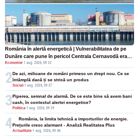
România în alertă energetică | Vulnerabilitatea de pe
Dunăre care pune în pericol Centrala Cernavodă era
Economie
·
1 aug. 2026, 09:32
cunoscută de pe vremea lui Ceaușescu
2
De azi, milioane de români primesc un drept nou. Ce se
întâmplă dacă ți se strică un produs
Social
-
1 aug. 2026, 09:37
3
Piperea, semnal de alarmă. De ce este bine să avem bani
cash, în contextul alertei energetice?
Politica
-
1 aug. 2026, 09:39
4
România, la limita tehnică a importurilor de energie.
Prețurile cresc alarmant - Analiză Realitatea Plus
Actualitate
-
1 aug. 2026, 09:46