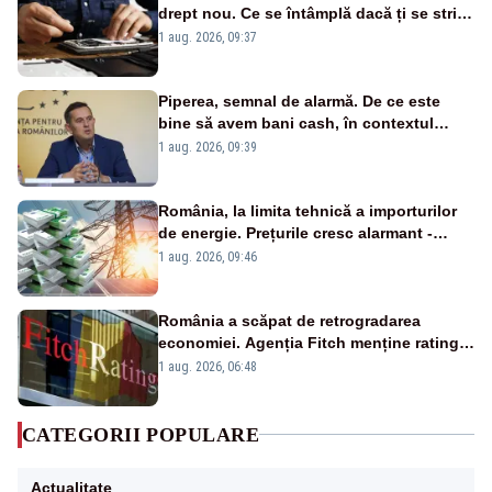
drept nou. Ce se întâmplă dacă ți se strică
un produs
1 aug. 2026, 09:37
Piperea, semnal de alarmă. De ce este
bine să avem bani cash, în contextul
alertei energetice?
1 aug. 2026, 09:39
România, la limita tehnică a importurilor
de energie. Prețurile cresc alarmant -
Analiză Realitatea Plus
1 aug. 2026, 09:46
România a scăpat de retrogradarea
economiei. Agenția Fitch menține ratingul
„BBB-” cu perspectivă negativă
1 aug. 2026, 06:48
CATEGORII POPULARE
Actualitate