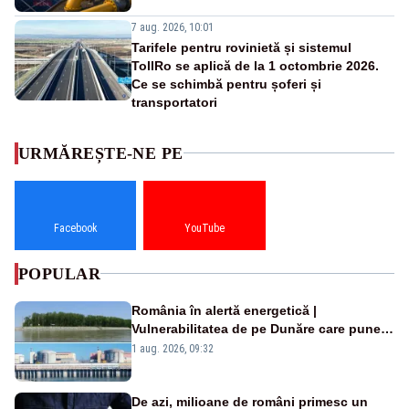
7 aug. 2026, 10:01
Tarifele pentru rovinietă și sistemul
TollRo se aplică de la 1 octombrie 2026.
Ce se schimbă pentru șoferi și
transportatori
URMĂREȘTE-NE PE
Facebook
YouTube
POPULAR
România în alertă energetică |
Vulnerabilitatea de pe Dunăre care pune
în pericol Centrala Cernavodă era
1 aug. 2026, 09:32
cunoscută de pe vremea lui Ceaușescu
De azi, milioane de români primesc un