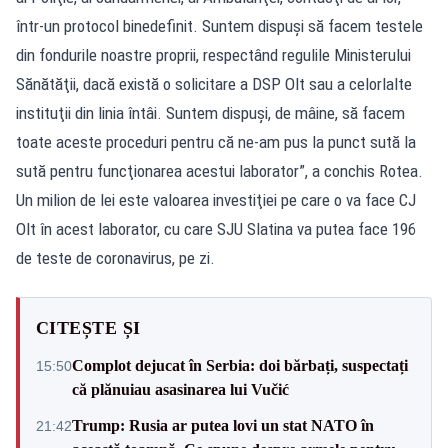
într-un protocol binedefinit. Suntem dispuşi să facem testele
din fondurile noastre proprii, respectând regulile Ministerului
Sănătăţii, dacă există o solicitare a DSP Olt sau a celorlalte
instituţii din linia întâi. Suntem dispuşi, de mâine, să facem
toate aceste proceduri pentru că ne-am pus la punct sută la
sută pentru funcţionarea acestui laborator”, a conchis Rotea.
Un milion de lei este valoarea investiţiei pe care o va face CJ
Olt în acest laborator, cu care SJU Slatina va putea face 196
de teste de coronavirus, pe zi.
CITEȘTE ȘI
Complot dejucat în Serbia: doi bărbați, suspectați
15:50
că plănuiau asasinarea lui Vučić
Trump: Rusia ar putea lovi un stat NATO în
21:42