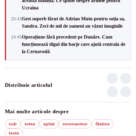
această toamnă. Ce spune despre armele pentru
Ucraina
Gest superb făcut de Adrian Mutu pentru soția sa,
20:43
Sandra. Zeci de mii de oameni au văzut imaginile
Operațiune fără precedent pe Dunăre. Cum
19:45
funcționează digul din barje care ajută centrala de
la Cernavodă
Distribuie articolul
Mai multe articole despre
cub
rotea
spital
coronavirus
Slatina
teste