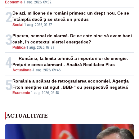
Economie
·
1 aug. 2026, 09:32
cunoscută de pe vremea lui Ceaușescu
2
De azi, milioane de români primesc un drept nou. Ce se
întâmplă dacă ți se strică un produs
Social
-
1 aug. 2026, 09:37
3
Piperea, semnal de alarmă. De ce este bine să avem bani
cash, în contextul alertei energetice?
Politica
-
1 aug. 2026, 09:39
4
România, la limita tehnică a importurilor de energie.
Prețurile cresc alarmant - Analiză Realitatea Plus
Actualitate
-
1 aug. 2026, 09:46
5
România a scăpat de retrogradarea economiei. Agenția
Fitch menține ratingul „BBB-” cu perspectivă negativă
Economie
-
1 aug. 2026, 06:48
ACTUALITATE