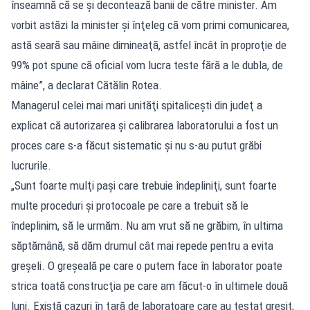
înseamnă că se şi decontează banii de către minister. Am
vorbit astăzi la minister şi înţeleg că vom primi comunicarea,
astă seară sau mâine dimineaţă, astfel încât în proproţie de
99% pot spune că oficial vom lucra teste fără a le dubla, de
mâine”, a declarat Cătălin Rotea.
Managerul celei mai mari unităţi spitaliceşti din judeţ a
explicat că autorizarea şi calibrarea laboratorului a fost un
proces care s-a făcut sistematic şi nu s-au putut grăbi
lucrurile.
„Sunt foarte mulţi paşi care trebuie îndepliniţi, sunt foarte
multe proceduri şi protocoale pe care a trebuit să le
îndeplinim, să le urmăm. Nu am vrut să ne grăbim, în ultima
săptămână, să dăm drumul cât mai repede pentru a evita
greşeli. O greşeală pe care o putem face în laborator poate
strica toată construcţia pe care am făcut-o în ultimele două
luni. Există cazuri în ţară de laboratoare care au testat greşit,