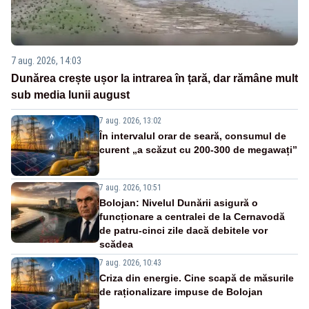
7 aug. 2026, 14:03
Dunărea crește ușor la intrarea în țară, dar rămâne mult
sub media lunii august
7 aug. 2026, 13:02
În intervalul orar de seară, consumul de
curent „a scăzut cu 200-300 de megawați”
7 aug. 2026, 10:51
Bolojan: Nivelul Dunării asigură o
funcționare a centralei de la Cernavodă
de patru-cinci zile dacă debitele vor
scădea
7 aug. 2026, 10:43
Criza din energie. Cine scapă de măsurile
de raționalizare impuse de Bolojan