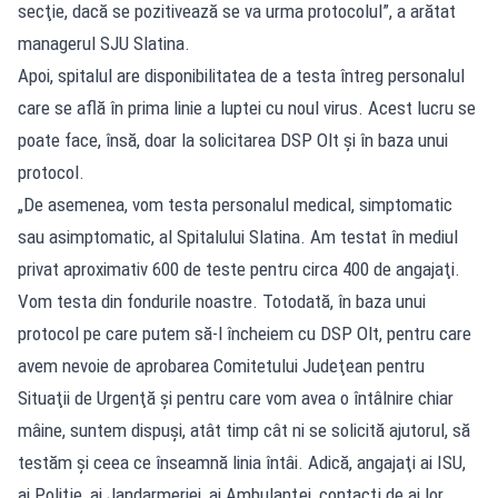
secţie, dacă se pozitivează se va urma protocolul”, a arătat
managerul SJU Slatina.
Apoi, spitalul are disponibilitatea de a testa întreg personalul
care se află în prima linie a luptei cu noul virus. Acest lucru se
poate face, însă, doar la solicitarea DSP Olt şi în baza unui
protocol.
„De asemenea, vom testa personalul medical, simptomatic
sau asimptomatic, al Spitalului Slatina. Am testat în mediul
privat aproximativ 600 de teste pentru circa 400 de angajaţi.
Vom testa din fondurile noastre. Totodată, în baza unui
protocol pe care putem să-l încheiem cu DSP Olt, pentru care
avem nevoie de aprobarea Comitetului Judeţean pentru
Situaţii de Urgenţă şi pentru care vom avea o întâlnire chiar
mâine, suntem dispuşi, atât timp cât ni se solicită ajutorul, să
testăm şi ceea ce înseamnă linia întâi. Adică, angajaţi ai ISU,
ai Poliţie, ai Jandarmeriei, ai Ambulanţei, contacţi de ai lor,