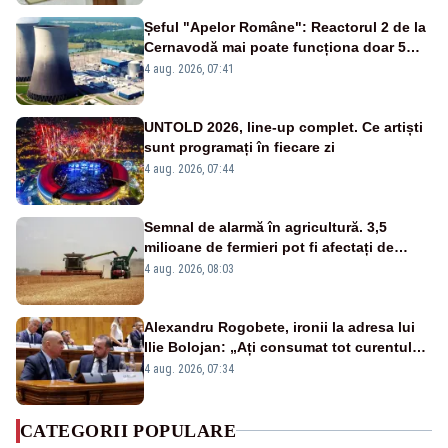
Șeful "Apelor Române": Reactorul 2 de la
Cernavodă mai poate funcționa doar 5
zile
4 aug. 2026, 07:41
UNTOLD 2026, line-up complet. Ce artiști
sunt programați în fiecare zi
4 aug. 2026, 07:44
Semnal de alarmă în agricultură. 3,5
milioane de fermieri pot fi afectați de
strategia pentru conservarea
4 aug. 2026, 08:03
biodiversității
Alexandru Rogobete, ironii la adresa lui
Ilie Bolojan: „Ați consumat tot curentul
urmărind șobolani imaginari”
4 aug. 2026, 07:34
CATEGORII POPULARE