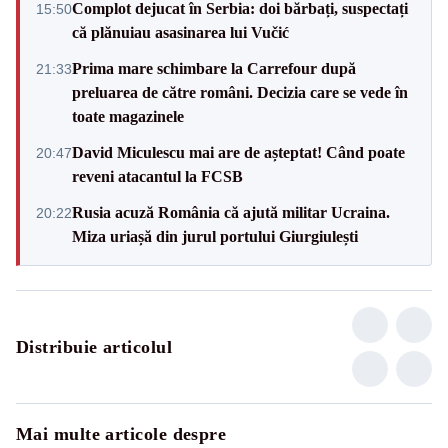
Complot dejucat în Serbia: doi bărbați, suspectați
15:50
că plănuiau asasinarea lui Vučić
Prima mare schimbare la Carrefour după
21:33
preluarea de către români. Decizia care se vede în
toate magazinele
David Miculescu mai are de așteptat! Când poate
20:47
reveni atacantul la FCSB
Rusia acuză România că ajută militar Ucraina.
20:22
Miza uriașă din jurul portului Giurgiulești
Distribuie articolul
Mai multe articole despre