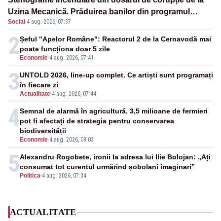
Uzina Mecanică. Prăduirea banilor din programul
Social
·
4 aug. 2026, 07:37
SAFE, interceptată de DNA
2
Șeful "Apelor Române": Reactorul 2 de la Cernavodă mai
poate funcționa doar 5 zile
Economie
-
4 aug. 2026, 07:41
3
UNTOLD 2026, line-up complet. Ce artiști sunt programați
în fiecare zi
Actualitate
-
4 aug. 2026, 07:44
4
Semnal de alarmă în agricultură. 3,5 milioane de fermieri
pot fi afectați de strategia pentru conservarea
biodiversității
Economie
-
4 aug. 2026, 08:03
5
Alexandru Rogobete, ironii la adresa lui Ilie Bolojan: „Ați
consumat tot curentul urmărind șobolani imaginari”
Politica
-
4 aug. 2026, 07:34
ACTUALITATE