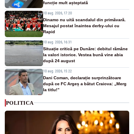
funcție mult așteptată
10 aug. 2026, 17:20
Dinamo nu uită scandalul din primăvară.
Mesajul postat înaintea derby-ului cu
Rapid
10 aug. 2026, 16:31
Situație critică pe Dunăre: debitul rămâne
la valori istorice. Vestea bună vine abia
după 24 august
10 aug. 2026, 15:22
Dani Coman, declarație surprinzătoare
după ce FC Argeș a bătut Craiova: „Merg
la titlu!”
POLITICA