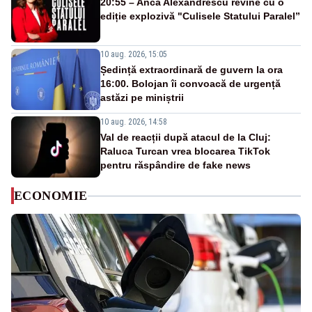
20:55 – Anca Alexandrescu revine cu o
ediție explozivă "Culisele Statului Paralel”
10 aug. 2026, 15:05
Ședință extraordinară de guvern la ora
16:00. Bolojan îi convoacă de urgență
astăzi pe miniștrii
10 aug. 2026, 14:58
Val de reacții după atacul de la Cluj:
Raluca Turcan vrea blocarea TikTok
pentru răspândire de fake news
ECONOMIE