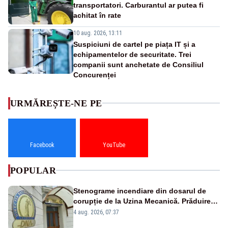
transportatori. Carburantul ar putea fi
achitat în rate
10 aug. 2026, 13:11
Suspiciuni de cartel pe piața IT și a
echipamentelor de securitate. Trei
companii sunt anchetate de Consiliul
Concurenței
URMĂREȘTE-NE PE
Facebook
YouTube
POPULAR
Stenograme incendiare din dosarul de
corupție de la Uzina Mecanică. Prăduirea
banilor din programul SAFE, interceptată
4 aug. 2026, 07:37
de DNA