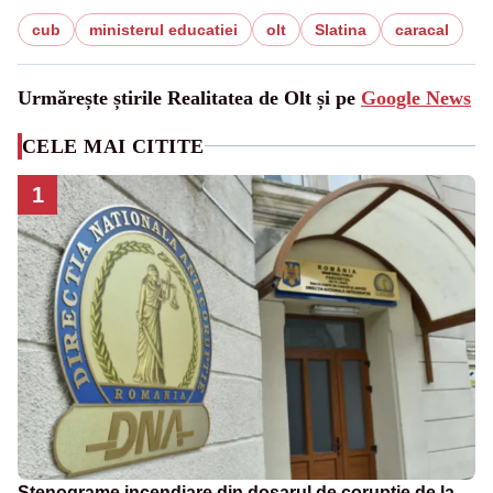
cub
ministerul educatiei
olt
Slatina
caracal
Urmărește știrile Realitatea de Olt și pe
Google News
CELE MAI CITITE
1
Stenograme incendiare din dosarul de corupție de la