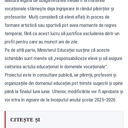
Măsura legată de obligativitatea mediei 6 la materiile
vocaționale stârnește deja îngrijorare în rândul părinților și
profesorilor. Mulți consideră că elevii aflați în proces de
formare artistică sau sportivă pot avea momente de regres
temporar, fără ca acest lucru să justifice excluderea dintr-un
profil pentru care au muncit ani de zile.
Pe de altă parte, Ministerul Educației susține că aceste
schimbări sunt menite să „responsabilizeze elevii și să asigure
calitatea actului educațional în domeniile vocaționale”.
Proiectul este în consultare publică, iar părinții, profesorii și
organizațiile din domeniul educației pot trimite sugestii și opinii
până la finalul lunii iunie. Ulterior, modificările vor fi aprobate și
vor intra în vigoare de la începutul anului școlar 2025–2026.
CITEȘTE ȘI