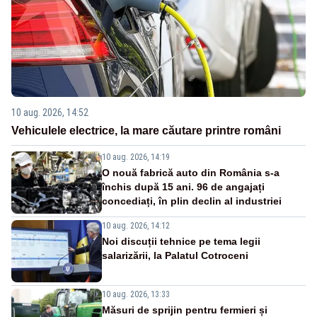
10 aug. 2026, 14:52
Vehiculele electrice, la mare căutare printre români
10 aug. 2026, 14:19
O nouă fabrică auto din România s-a
închis după 15 ani. 96 de angajați
concediați, în plin declin al industriei
10 aug. 2026, 14:12
Noi discuții tehnice pe tema legii
salarizării, la Palatul Cotroceni
10 aug. 2026, 13:33
Măsuri de sprijin pentru fermieri și