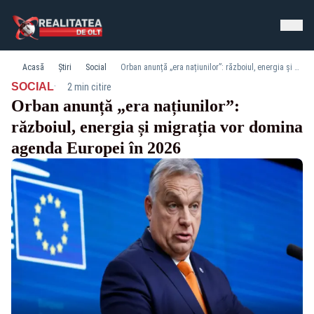
Acasă
Știri
Social
Orban anunță „era națiunilor”: războiul, energia și migrația vor domina agenda Europei în 2026
·
SOCIAL
2 min citire
Orban anunță „era națiunilor”:
războiul, energia și migrația vor domina
agenda Europei în 2026