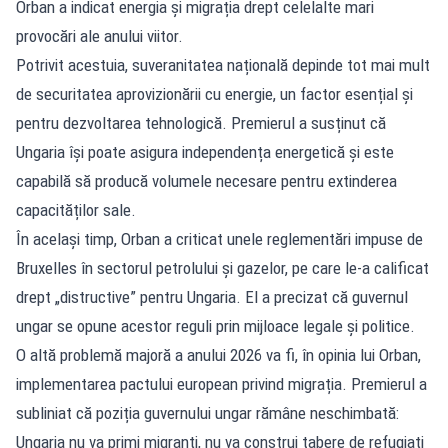
Orban a indicat energia și migrația drept celelalte mari
provocări ale anului viitor.
Potrivit acestuia, suveranitatea națională depinde tot mai mult
de securitatea aprovizionării cu energie, un factor esențial și
pentru dezvoltarea tehnologică. Premierul a susținut că
Ungaria își poate asigura independența energetică și este
capabilă să producă volumele necesare pentru extinderea
capacităților sale.
În același timp, Orban a criticat unele reglementări impuse de
Bruxelles în sectorul petrolului și gazelor, pe care le-a calificat
drept „distructive” pentru Ungaria. El a precizat că guvernul
ungar se opune acestor reguli prin mijloace legale și politice.
O altă problemă majoră a anului 2026 va fi, în opinia lui Orban,
implementarea pactului european privind migrația. Premierul a
subliniat că poziția guvernului ungar rămâne neschimbată:
Ungaria nu va primi migranți, nu va construi tabere de refugiați