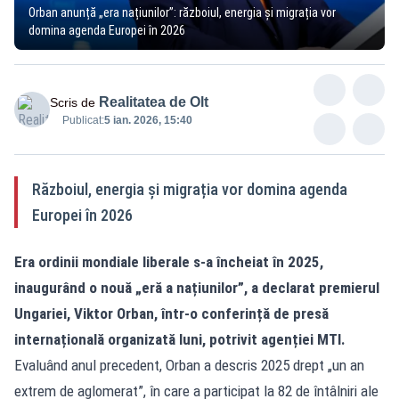
Orban anunță „era națiunilor”: războiul, energia și migrația vor
domina agenda Europei în 2026
Realitatea de Olt
Scris de
Publicat:
5 ian. 2026, 15:40
Războiul, energia și migrația vor domina agenda
Europei în 2026
Era ordinii mondiale liberale s-a încheiat în 2025,
inaugurând o nouă „eră a națiunilor”, a declarat premierul
Ungariei, Viktor Orban, într-o conferință de presă
internațională organizată luni, potrivit agenției MTI.
Evaluând anul precedent, Orban a descris 2025 drept „un an
extrem de aglomerat”, în care a participat la 82 de întâlniri ale