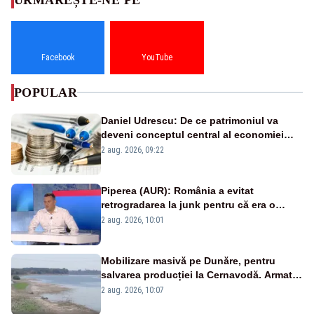
Facebook
YouTube
POPULAR
Daniel Udrescu: De ce patrimoniul va
deveni conceptul central al economiei
viitoare?
2 aug. 2026, 09:22
Piperea (AUR): România a evitat
retrogradarea la junk pentru că era o
catastrofă pentru bănci și fondurile de
2 aug. 2026, 10:01
pensii
Mobilizare masivă pe Dunăre, pentru
salvarea producției la Cernavodă. Armata
va detona o stâncă și va devia apa
2 aug. 2026, 10:07
fluviului - IMAGINI AERIENE