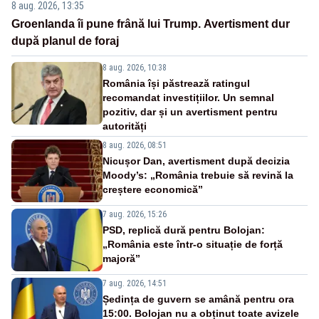
8 aug. 2026, 13:35
Groenlanda îi pune frână lui Trump. Avertisment dur
după planul de foraj
8 aug. 2026, 10:38
România își păstrează ratingul
recomandat investițiilor. Un semnal
pozitiv, dar și un avertisment pentru
autorități
8 aug. 2026, 08:51
Nicușor Dan, avertisment după decizia
Moody’s: „România trebuie să revină la
creștere economică”
7 aug. 2026, 15:26
PSD, replică dură pentru Bolojan:
„România este într-o situație de forță
majoră”
7 aug. 2026, 14:51
Ședința de guvern se amână pentru ora
15:00. Bolojan nu a obținut toate avizele