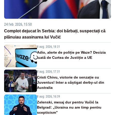
24 feb. 2026, 15:50
Complot dejucat în Serbia: doi bărbați, suspectați că
plănuiau asasinarea lui Vučić
8 aug. 2026, 18:31
Adio, alerte de poliție pe Waze? Decizia
luată de Curtea de Justiție a UE
8 aug. 2026, 17:31
Cristi Chivu, victorie de senzație cu
Juventus! Inter a câștigat derby-ul din
Australia
8 aug. 2026, 16:39
Zelenski, mesaj dur pentru Vučić la
Belgrad: „Ucraina nu are timp pentru
scepticism”