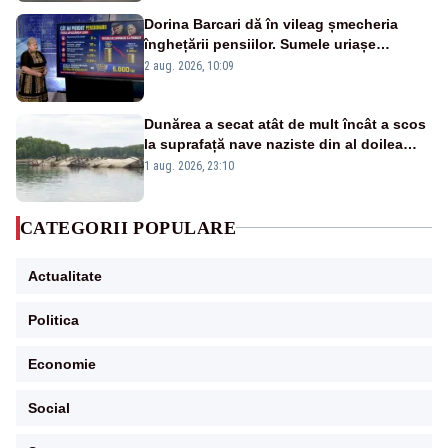
Dorina Barcari dă în vileag șmecheria
înghețării pensiilor. Sumele uriașe
pierdute de fiecare român
2 aug. 2026, 10:09
Dunărea a secat atât de mult încât a scos
la suprafață nave naziste din al doilea
război mondial
1 aug. 2026, 23:10
CATEGORII POPULARE
Actualitate
Politica
Economie
Social