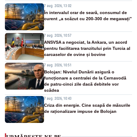
7 aug. 2026, 13:02
În intervalul orar de seară, consumul de
curent „a scăzut cu 200-300 de megawați”
7 aug. 2026, 10:57
ANSVSA a negociat, la Ankara, un acord
pentru facilitarea tranzitului prin Turcia al
carcaselor de ovine și bovine
7 aug. 2026, 10:51
Bolojan: Nivelul Dunării asigură o
funcționare a centralei de la Cernavodă
de patru-cinci zile dacă debitele vor
scădea
7 aug. 2026, 10:43
Criza din energie. Cine scapă de măsurile
de raționalizare impuse de Bolojan
URMĂREȘTE-NE PE