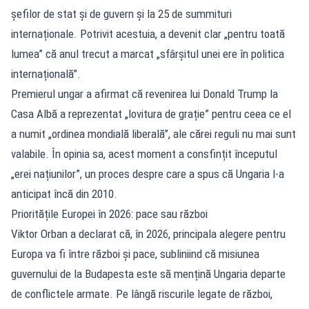
șefilor de stat și de guvern și la 25 de summituri
internaționale. Potrivit acestuia, a devenit clar „pentru toată
lumea” că anul trecut a marcat „sfârșitul unei ere în politica
internațională”.
Premierul ungar a afirmat că revenirea lui Donald Trump la
Casa Albă a reprezentat „lovitura de grație” pentru ceea ce el
a numit „ordinea mondială liberală”, ale cărei reguli nu mai sunt
valabile. În opinia sa, acest moment a consfințit începutul
„erei națiunilor”, un proces despre care a spus că Ungaria l-a
anticipat încă din 2010.
Prioritățile Europei în 2026: pace sau război
Viktor Orban a declarat că, în 2026, principala alegere pentru
Europa va fi între război și pace, subliniind că misiunea
guvernului de la Budapesta este să mențină Ungaria departe
de conflictele armate. Pe lângă riscurile legate de război,