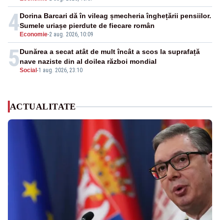
4
Dorina Barcari dă în vileag șmecheria înghețării pensiilor.
Sumele uriașe pierdute de fiecare român
Economie
-
2 aug. 2026, 10:09
5
Dunărea a secat atât de mult încât a scos la suprafață
nave naziste din al doilea război mondial
Social
-
1 aug. 2026, 23:10
ACTUALITATE