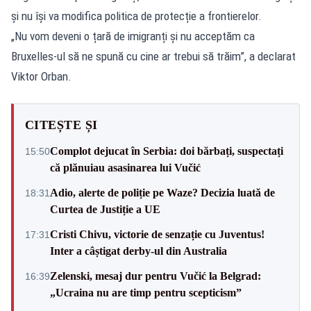
și nu își va modifica politica de protecție a frontierelor.
„Nu vom deveni o țară de imigranți și nu acceptăm ca
Bruxelles-ul să ne spună cu cine ar trebui să trăim”, a declarat
Viktor Orban.
CITEȘTE ȘI
Complot dejucat în Serbia: doi bărbați, suspectați
15:50
că plănuiau asasinarea lui Vučić
Adio, alerte de poliție pe Waze? Decizia luată de
18:31
Curtea de Justiție a UE
Cristi Chivu, victorie de senzație cu Juventus!
17:31
Inter a câștigat derby-ul din Australia
Zelenski, mesaj dur pentru Vučić la Belgrad:
16:39
„Ucraina nu are timp pentru scepticism”