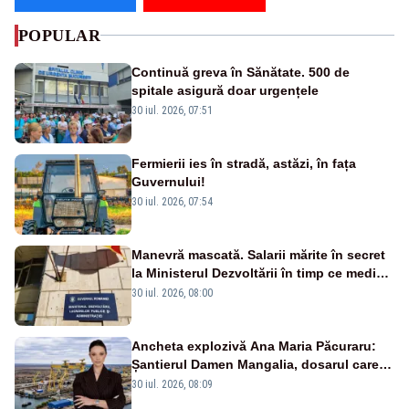
POPULAR
Continuă greva în Sănătate. 500 de
spitale asigură doar urgențele
30 iul. 2026, 07:51
Fermierii ies în stradă, astăzi, în fața
Guvernului!
30 iul. 2026, 07:54
Manevră mascată. Salarii mărite în secret
la Ministerul Dezvoltării în timp ce medicii
ies în stradă
30 iul. 2026, 08:00
Ancheta explozivă Ana Maria Păcuraru:
Șantierul Damen Mangalia, dosarul care
scufundă apărarea României
30 iul. 2026, 08:09