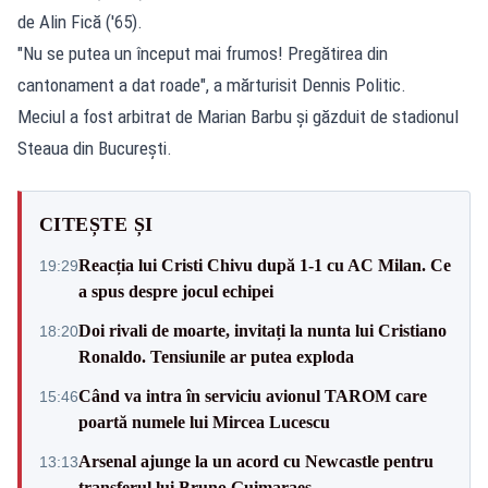
de Alin Fică ('65).
"Nu se putea un început mai frumos! Pregătirea din
cantonament a dat roade", a mărturisit Dennis Politic.
Meciul a fost arbitrat de Marian Barbu și găzduit de stadionul
Steaua din București.
CITEȘTE ȘI
Reacția lui Cristi Chivu după 1-1 cu AC Milan. Ce
19:29
a spus despre jocul echipei
Doi rivali de moarte, invitați la nunta lui Cristiano
18:20
Ronaldo. Tensiunile ar putea exploda
Când va intra în serviciu avionul TAROM care
15:46
poartă numele lui Mircea Lucescu
Arsenal ajunge la un acord cu Newcastle pentru
13:13
transferul lui Bruno Guimaraes