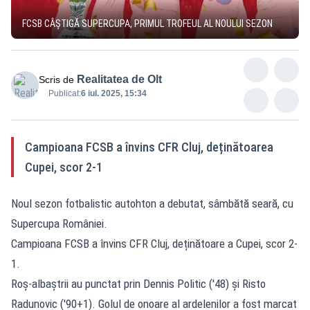
FCSB CÂȘTIGĂ SUPERCUPA, PRIMUL TROFEUL AL NOULUI SEZON
Realitatea de Olt
Scris de
Publicat:
6 iul. 2025, 15:34
Campioana FCSB a învins CFR Cluj, deținătoarea
Cupei, scor 2-1
Noul sezon fotbalistic autohton a debutat, sâmbătă seară, cu
Supercupa României.
Campioana FCSB a învins CFR Cluj, deținătoare a Cupei, scor 2-
1.
Roș-albaștrii au punctat prin Dennis Politic ('48) şi Risto
Radunovic ('90+1). Golul de onoare al ardelenilor a fost marcat