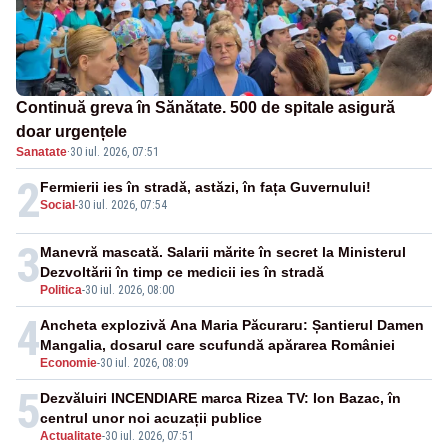
Continuă greva în Sănătate. 500 de spitale asigură
doar urgențele
Sanatate
·
30 iul. 2026, 07:51
2
Fermierii ies în stradă, astăzi, în fața Guvernului!
Social
-
30 iul. 2026, 07:54
3
Manevră mascată. Salarii mărite în secret la Ministerul
Dezvoltării în timp ce medicii ies în stradă
Politica
-
30 iul. 2026, 08:00
4
Ancheta explozivă Ana Maria Păcuraru: Șantierul Damen
Mangalia, dosarul care scufundă apărarea României
Economie
-
30 iul. 2026, 08:09
5
Dezvăluiri INCENDIARE marca Rizea TV: Ion Bazac, în
centrul unor noi acuzații publice
Actualitate
-
30 iul. 2026, 07:51