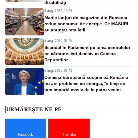
dizabilități
5 aug. 2026, 10:29
Marile lanțuri de magazine din România
reduc consumul de energie. Ce MĂSURI
au anunțat retailerii
5 aug. 2026, 09:46
Scandal în Parlament pe tema centralelor
pe cărbune. Vot decisiv în Camera
Deputaților
5 aug. 2026, 09:42
Comisia Europeană susține că România
nu are probleme cu energia, în timp ce
țara importă masiv de la patru vecini
URMĂREȘTE-NE PE
Facebook
YouTube