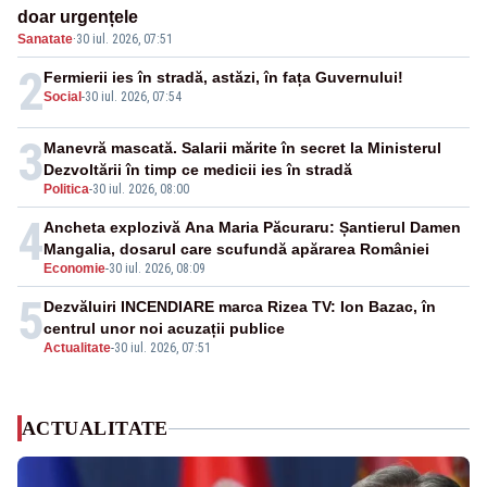
doar urgențele
Sanatate
·
30 iul. 2026, 07:51
2
Fermierii ies în stradă, astăzi, în fața Guvernului!
Social
-
30 iul. 2026, 07:54
3
Manevră mascată. Salarii mărite în secret la Ministerul
Dezvoltării în timp ce medicii ies în stradă
Politica
-
30 iul. 2026, 08:00
4
Ancheta explozivă Ana Maria Păcuraru: Șantierul Damen
Mangalia, dosarul care scufundă apărarea României
Economie
-
30 iul. 2026, 08:09
5
Dezvăluiri INCENDIARE marca Rizea TV: Ion Bazac, în
centrul unor noi acuzații publice
Actualitate
-
30 iul. 2026, 07:51
ACTUALITATE