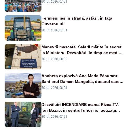
30 iul. 2026, 07:51
Fermierii ies în stradă, astăzi, în fața
Guvernului!
30 iul. 2026, 07:54
Manevră mascată. Salarii mărite în secret
la Ministerul Dezvoltării în timp ce medicii
ies în stradă
30 iul. 2026, 08:00
Ancheta explozivă Ana Maria Păcuraru:
Șantierul Damen Mangalia, dosarul care
scufundă apărarea României
30 iul. 2026, 08:09
Dezvăluiri INCENDIARE marca Rizea TV:
Ion Bazac, în centrul unor noi acuzații
publice
30 iul. 2026, 07:51