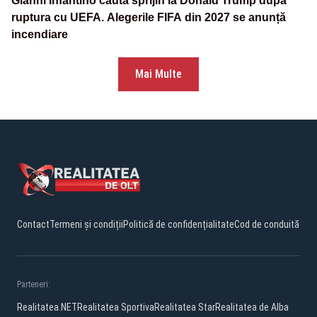
Gianni Infantino caută sprijin la Donald Trump după
ruptura cu UEFA. Alegerile FIFA din 2027 se anunță
incendiare
Mai Multe
Contact
Termeni și condiții
Politică de confidențialitate
Cod de conduită
Parteneri:
Realitatea.NET
Realitatea Sportiva
Realitatea Star
Realitatea de Alba