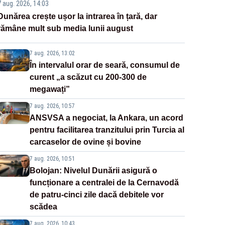
7 aug. 2026, 14:03
Dunărea crește ușor la intrarea în țară, dar
rămâne mult sub media lunii august
7 aug. 2026, 13:02
În intervalul orar de seară, consumul de
curent „a scăzut cu 200-300 de
megawați”
7 aug. 2026, 10:57
ANSVSA a negociat, la Ankara, un acord
pentru facilitarea tranzitului prin Turcia al
carcaselor de ovine și bovine
7 aug. 2026, 10:51
Bolojan: Nivelul Dunării asigură o
funcționare a centralei de la Cernavodă
de patru-cinci zile dacă debitele vor
scădea
7 aug. 2026, 10:43