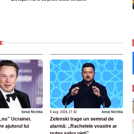
E
Ionuț Nichita
8 aug. 2026, 21:42
Ionuț Nichita
nu” Ucrainei.
Zelenski trage un semnal de
re ajutorul lui
alarmă: „Rachetele voastre ar
putea salva vieți”