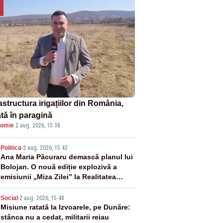
astructura irigațiilor din România,
ată în paragină
omie
·
2 aug. 2026, 15:38
2
Politica
-
2 aug. 2026, 15:42
Ana Maria Păcuraru demască planul lui
Bolojan. O nouă ediție explozivă a
emisiunii „Miza Zilei” la Realitatea
PLUS
3
Social
-
2 aug. 2026, 15:48
Misiune ratată la Izvoarele, pe Dunăre:
stânca nu a cedat, militarii reiau