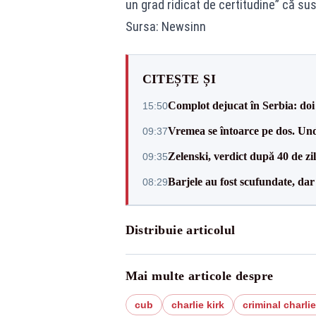
un grad ridicat de certitudine” că su
Sursa: Newsinn
CITEȘTE ȘI
Complot dejucat în Serbia: doi 
15:50
Vremea se întoarce pe dos. Und
09:37
Zelenski, verdict după 40 de zi
09:35
Barjele au fost scufundate, da
08:29
Distribuie articolul
Mai multe articole despre
cub
charlie kirk
criminal charlie