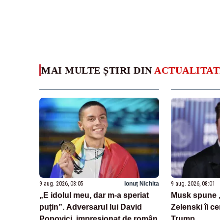
MAI MULTE ȘTIRI DIN
ACTUALITAT
9 aug. 2026, 08:05
Ionuț Nichita
9 aug. 2026, 08:01
„E idolul meu, dar m-a speriat
Musk spune „
puțin”. Adversarul lui David
Zelenski îi ce
Popovici, impresionat de român
Trump