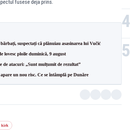
spectul fusese deja prins.
bărbați, suspectați că plănuiau asasinarea lui Vučić
e lovesc ploile duminică, 9 august
le de atacuri: „Sunt mulțumit de rezultat”
r apare un nou risc. Ce se întâmplă pe Dunăre
 kirk