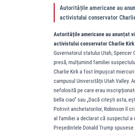
Autoritățile americane au anunț
activistului conservator Charli
Autoritățile americane au anunțat vin
activistului conservator Charlie Kirk
Guvernatorul statului Utah, Spencer 
presă, mulțumind familiei suspectului
Charlie Kirk a fost împușcat miercuri 
campusul Universității Utah Valley. Ar
nefolosită pe care erau inscripționate
bella ciao” sau „Dacă citești asta, eș
Potrivit anchetatorilor, Robinson îl c
al familiei a declarat că suspectul a 
Președintele Donald Trump spusese an