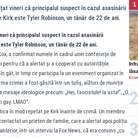
1
at vineri că principalul suspect în cazul asasinării
e Kirk este Tyler Robinson, un tânăr de 22 de ani.
eri că principalul suspect în cazul asasinării
 este Tyler Robinson, un tânăr de 22 de ani.
Cox, a confirmat numele în cadrul unei conferințe de
 pentru că a alertat și a cooperat cu autoritățile.
Infr
lăs
în gât, în timp ce participa la un eveniment organizat în
Econ
ma crimei a fost găsită într-un tufiș, alături de muniție
 mesaje ideologice precum: „Hei, fascistule! Ia asta!”, „O,
ti gay. LMAO”.
ritica în mod repetat pe Kirk înainte de crimă. Un membru
contactat un prieten de familie, care a alertat apoi poliția.
terior, într-un interviu la Fox News, că era convins „cu