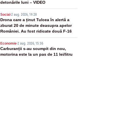
detonările luni – VIDEO
4
Social
-
2 aug. 2026, 19:28
Drona care a ținut Tulcea în alertă a
zburat 20 de minute deasupra apelor
României. Au fost ridicate două F-16
5
Economie
-
2 aug. 2026, 15:36
Carburanții s-au scumpit din nou,
motorina este la un pas de 11 lei/litru