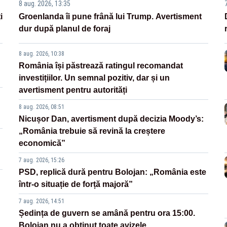
8 aug. 2026, 13:35
i
Groenlanda îi pune frână lui Trump. Avertisment
dur după planul de foraj
8 aug. 2026, 10:38
România își păstrează ratingul recomandat
investițiilor. Un semnal pozitiv, dar și un
avertisment pentru autorități
8 aug. 2026, 08:51
Nicușor Dan, avertisment după decizia Moody’s:
„România trebuie să revină la creștere
economică”
7 aug. 2026, 15:26
PSD, replică dură pentru Bolojan: „România este
într-o situație de forță majoră”
7 aug. 2026, 14:51
Ședința de guvern se amână pentru ora 15:00.
Bolojan nu a obținut toate avizele