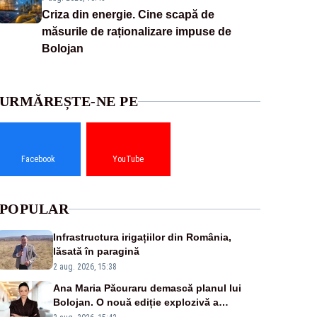
Criza din energie. Cine scapă de
măsurile de raționalizare impuse de
Bolojan
URMĂREȘTE-NE PE
Facebook
YouTube
POPULAR
Infrastructura irigațiilor din România,
lăsată în paragină
2 aug. 2026, 15:38
Ana Maria Păcuraru demască planul lui
Bolojan. O nouă ediție explozivă a
emisiunii „Miza Zilei” la Realitatea PLUS