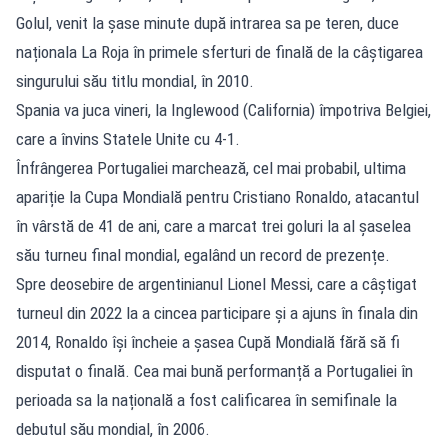
Golul, venit la șase minute după intrarea sa pe teren, duce
naționala La Roja în primele sferturi de finală de la câștigarea
singurului său titlu mondial, în 2010.
Spania va juca vineri, la Inglewood (California) împotriva Belgiei,
care a învins Statele Unite cu 4-1.
Înfrângerea Portugaliei marchează, cel mai probabil, ultima
apariție la Cupa Mondială pentru Cristiano Ronaldo, atacantul
în vârstă de 41 de ani, care a marcat trei goluri la al șaselea
său turneu final mondial, egalând un record de prezențe.
Spre deosebire de argentinianul Lionel Messi, care a câștigat
turneul din 2022 la a cincea participare și a ajuns în finala din
2014, Ronaldo își încheie a șasea Cupă Mondială fără să fi
disputat o finală. Cea mai bună performanță a Portugaliei în
perioada sa la națională a fost calificarea în semifinale la
debutul său mondial, în 2006.