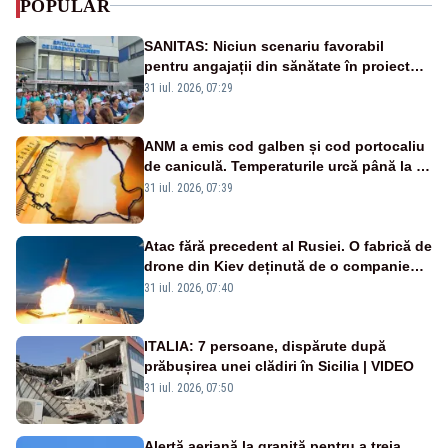
POPULAR
SANITAS: Niciun scenariu favorabil
pentru angajații din sănătate în proiectul
Legii salarizării
31 iul. 2026, 07:29
ANM a emis cod galben și cod portocaliu
de caniculă. Temperaturile urcă până la 38
de grade, iar nopțile devin tropicale
31 iul. 2026, 07:39
Atac fără precedent al Rusiei. O fabrică de
drone din Kiev deținută de o companie
americană, distrusă de o rachetă
31 iul. 2026, 07:40
rusească
ITALIA: 7 persoane, dispărute după
prăbușirea unei clădiri în Sicilia | VIDEO
31 iul. 2026, 07:50
Alertă aeriană la graniță pentru a treia