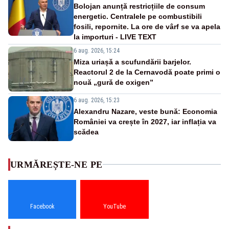
Bolojan anunță restricțiile de consum
energetic. Centralele pe combustibili
fosili, repornite. La ore de vârf se va apela
la importuri - LIVE TEXT
6 aug. 2026, 15:24
Miza uriașă a scufundării barjelor.
Reactorul 2 de la Cernavodă poate primi o
nouă „gură de oxigen”
6 aug. 2026, 15:23
Alexandru Nazare, veste bună: Economia
României va crește în 2027, iar inflația va
scădea
URMĂREȘTE-NE PE
Facebook
YouTube