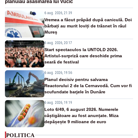
plănuiau asasinarea lui Vučić
6 aug. 2026, 21:39
Vremea a făcut prăpăd după caniculă. Doi
bărbați au murit loviți de trăsnet în râul
Mureș
6 aug. 2026, 20:17
Start spectaculos la UNTOLD 2026.
Artistul-surpriză care deschide prima
seară de festival
6 aug. 2026, 19:56
Planul decisiv pentru salvarea
Reactorului 2 de la Cernavodă. Cum vor fi
scufundate barjele în Dunăre
6 aug. 2026, 19:19
Loto 6/49, 6 august 2026. Numerele
câștigătoare au fost anunțate. Miza
depășește 9 milioane de euro
POLITICA