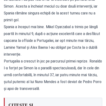
Simon. Acesta a încheiat meciul cu doar două intervenții, iar
Spania rămâne singura echipă de la acest turneu care nu a
primit gol.
Spania a început mai bine. Mikel Oyarzabal a trimis pe lângă
poartă în minutul 9, după o acțiune excelentă care a desfăcut
capcana la offside a Portugaliei, iar opt minute mai târziu,
Lamine Yamal și Alex Baena l-au obligat pe Costa la o dublă
intervenție.
Portugalia a crescut în joc pe parcursul primei reprize. Ronaldo
l-a forțat pe Simon la o paradă spectaculoasă, dar în cele din
urmă confortabilă, în minutul 37, iar patru minute mai târziu,
șutul puternic al lui Nuno Mendes a fost deviat de Pedro Porro
și apoi de transversală.
CITEȘTE ȘI