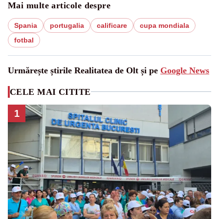
Mai multe articole despre
Spania
portugalia
calificare
cupa mondiala
fotbal
Urmărește știrile Realitatea de Olt și pe
Google News
CELE MAI CITITE
1