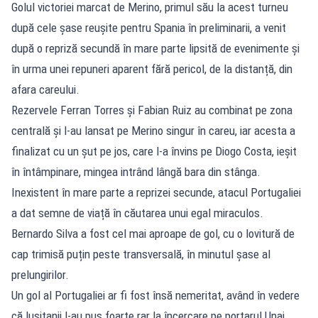
Golul victoriei marcat de Merino, primul său la acest turneu
după cele șase reușite pentru Spania în preliminarii, a venit
după o repriză secundă în mare parte lipsită de evenimente și
în urma unei repuneri aparent fără pericol, de la distanță, din
afara careului.
Rezervele Ferran Torres și Fabian Ruiz au combinat pe zona
centrală și l-au lansat pe Merino singur în careu, iar acesta a
finalizat cu un șut pe jos, care l-a învins pe Diogo Costa, ieșit
în întâmpinare, mingea intrând lângă bara din stânga.
Inexistent în mare parte a reprizei secunde, atacul Portugaliei
a dat semne de viață în căutarea unui egal miraculos.
Bernardo Silva a fost cel mai aproape de gol, cu o lovitură de
cap trimisă puțin peste transversală, în minutul șase al
prelungirilor.
Un gol al Portugaliei ar fi fost însă nemeritat, având în vedere
că lusitanii l-au pus foarte rar la încercare pe portarul Unai