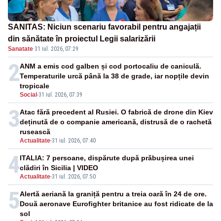
SANITAS: Niciun scenariu favorabil pentru angajații
din sănătate în proiectul Legii salarizării
Sanatate
·
31 iul. 2026, 07:29
2
ANM a emis cod galben și cod portocaliu de caniculă.
Temperaturile urcă până la 38 de grade, iar nopțile devin
tropicale
Social
-
31 iul. 2026, 07:39
3
Atac fără precedent al Rusiei. O fabrică de drone din Kiev
deținută de o companie americană, distrusă de o rachetă
rusească
Actualitate
-
31 iul. 2026, 07:40
4
ITALIA: 7 persoane, dispărute după prăbușirea unei
clădiri în Sicilia | VIDEO
Actualitate
-
31 iul. 2026, 07:50
5
Alertă aeriană la graniță pentru a treia oară în 24 de ore.
Două aeronave Eurofighter britanice au fost ridicate de la
sol