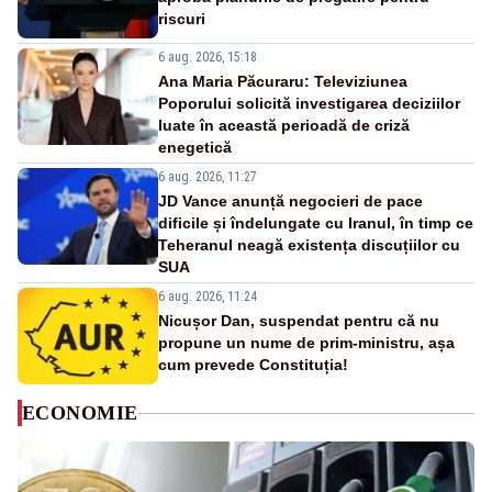
riscuri
6 aug. 2026, 15:18
Ana Maria Păcuraru: Televiziunea
Poporului solicită investigarea deciziilor
luate în această perioadă de criză
enegetică
6 aug. 2026, 11:27
JD Vance anunță negocieri de pace
dificile și îndelungate cu Iranul, în timp ce
Teheranul neagă existența discuțiilor cu
SUA
6 aug. 2026, 11:24
Nicușor Dan, suspendat pentru că nu
propune un nume de prim-ministru, așa
cum prevede Constituția!
ECONOMIE