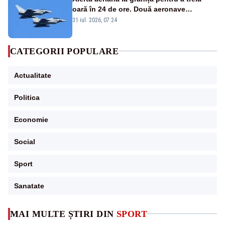
oară în 24 de ore. Două aeronave
Eurofighter britanice au fost ridicate de la
31 iul. 2026, 07:24
sol
CATEGORII POPULARE
Actualitate
Politica
Economie
Social
Sport
Sanatate
MAI MULTE ȘTIRI DIN
SPORT