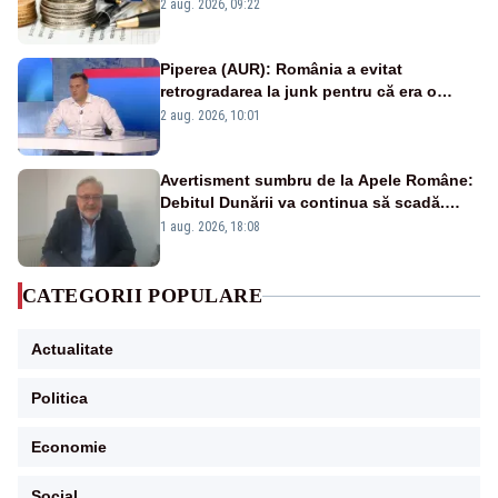
viitoare?
2 aug. 2026, 09:22
Piperea (AUR): România a evitat
retrogradarea la junk pentru că era o
catastrofă pentru bănci și fondurile de
2 aug. 2026, 10:01
pensii
Avertisment sumbru de la Apele Române:
Debitul Dunării va continua să scadă.
Cernavodă s-ar putea închide în 4 zile
1 aug. 2026, 18:08
CATEGORII POPULARE
Actualitate
Politica
Economie
Social