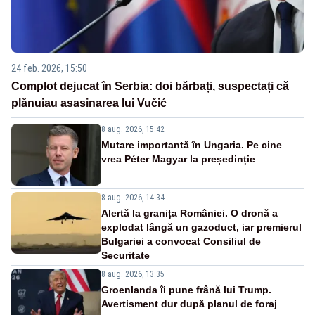
24 feb. 2026, 15:50
Complot dejucat în Serbia: doi bărbați, suspectați că
plănuiau asasinarea lui Vučić
8 aug. 2026, 15:42
Mutare importantă în Ungaria. Pe cine
vrea Péter Magyar la președinție
8 aug. 2026, 14:34
Alertă la granița României. O dronă a
explodat lângă un gazoduct, iar premierul
Bulgariei a convocat Consiliul de
Securitate
8 aug. 2026, 13:35
Groenlanda îi pune frână lui Trump.
Avertisment dur după planul de foraj