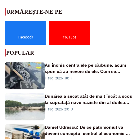
URMĂREȘTE-NE PE
Facebook
YouTube
POPULAR
Au închis centralele pe cărbune, acum
spun că au nevoie de ele. Cum se
pasează vina în plină criză energetică
1 aug. 2026, 18:11
Dunărea a secat atât de mult încât a scos
la suprafață nave naziste din al doilea
război mondial
1 aug. 2026, 23:10
Daniel Udrescu: De ce patrimoniul va
deveni conceptul central al economiei