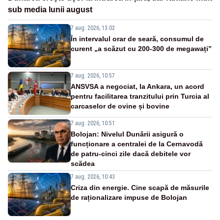
sub media lunii august
7 aug. 2026, 13:02
În intervalul orar de seară, consumul de
curent „a scăzut cu 200-300 de megawați”
7 aug. 2026, 10:57
ANSVSA a negociat, la Ankara, un acord
pentru facilitarea tranzitului prin Turcia al
carcaselor de ovine și bovine
7 aug. 2026, 10:51
Bolojan: Nivelul Dunării asigură o
funcționare a centralei de la Cernavodă
de patru-cinci zile dacă debitele vor
scădea
7 aug. 2026, 10:43
Criza din energie. Cine scapă de măsurile
de raționalizare impuse de Bolojan