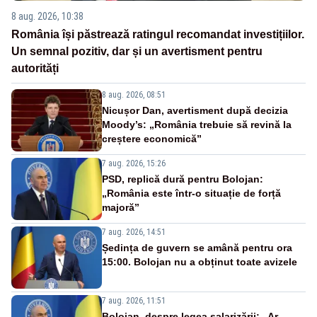
8 aug. 2026, 10:38
România își păstrează ratingul recomandat investițiilor.
Un semnal pozitiv, dar și un avertisment pentru
autorități
8 aug. 2026, 08:51
Nicușor Dan, avertisment după decizia
Moody’s: „România trebuie să revină la
creștere economică”
7 aug. 2026, 15:26
PSD, replică dură pentru Bolojan:
„România este într-o situație de forță
majoră”
7 aug. 2026, 14:51
Ședința de guvern se amână pentru ora
15:00. Bolojan nu a obținut toate avizele
7 aug. 2026, 11:51
Bolojan, despre legea salarizării: „Ar