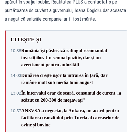
apărut în spațiul public, Realitatea PLUS a contactat-o pe
purtătoarea de cuvânt a guvernului, Ioana Dogioiu, dar aceasta
a negat că salariile companiei ar fi fost mărite.
CITEȘTE ȘI
România își păstrează ratingul recomandat
10:38
investițiilor. Un semnal pozitiv, dar și un
avertisment pentru autorități
Dunărea crește ușor la intrarea în țară, dar
14:03
rămâne mult sub media lunii august
În intervalul orar de seară, consumul de curent „a
13:02
scăzut cu 200-300 de megawați”
ANSVSA a negociat, la Ankara, un acord pentru
10:57
facilitarea tranzitului prin Turcia al carcaselor de
ovine și bovine