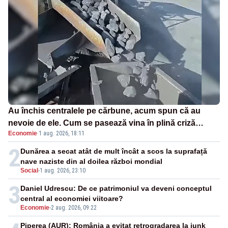
Au închis centralele pe cărbune, acum spun că au
nevoie de ele. Cum se pasează vina în plină criză
Economie
·
1 aug. 2026, 18:11
energetică
2
Dunărea a secat atât de mult încât a scos la suprafață
nave naziste din al doilea război mondial
Social
-
1 aug. 2026, 23:10
3
Daniel Udrescu: De ce patrimoniul va deveni conceptul
central al economiei viitoare?
Economie
-
2 aug. 2026, 09:22
Piperea (AUR): România a evitat retrogradarea la junk