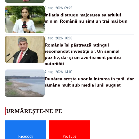
9 aug. 2026, 09:28
Inflația distruge majorarea salariului
minim. Românii nu simt un trai mai bun
8 aug. 2026, 10:38
România își păstrează ratingul
recomandat investițiilor. Un semnal
pozitiv, dar și un avertisment pentru
autorități
7 aug. 2026, 14:03
Dunărea crește ușor la intrarea în țară, dar
rămâne mult sub media lunii august
URMĂREȘTE-NE PE
Facebook
YouTube