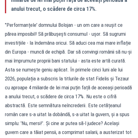
anului trecut, o scădere de circa 17%.
"Performanțele' domnului Bolojan - un om care a reușit ce
părea imposibil! Să prăbușești consumul - ușor. Să sugrumi
investițiile - la îndemâna oricui. Să aduci cea mai mare inflație
din Europa - muncă de echipă. Dar să convingi românii să nu-și
mai împrumute propriii bani statului - asta este artă curată.
Asta se numește geniu aplicat. În primele cinci luni ale lui
2026, populația a subscris la titlurile de stat Fidelis și Tezaur
cu aproape 4 miliarde de lei mai puțin față de aceeași perioadă
a anului trecut, o scădere de circa 17%. Nu este o cifră
abstractă. Este semnătura neîncrederii. Este cetățeanul
român care s-a uitat la dobândă, s-a uitat la guvern, și a spus
simplu: 'Nu, mersi!'. Și cine ar putea să-l judece? Același
guvern care a tăiat pensii, a comprimat salarii, a austerizat tot