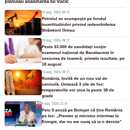
plănuiau asasinarea lui Vučić
10 aug. 2026, 08:22
Petrolul se scumpește pe fondul
incertitudinilor privind redeschiderea
Strâmtorii Ormuz
10 aug. 2026, 08:17
Peste 33.000 de candidați susțin
examenul național de Bacalaureat în
sesiunea de toamnă: primele rezultate, pe
18 august
10 aug. 2026, 08:11
România, lovită de un nou val de
caniculă. Urmează 3 zile de foc:
temperaturile vor urca la peste 38 de
grade
9 aug. 2026, 22:41
Peiu îl acuză pe Bolojan că ține România
pe loc: „Premier și ministru interimar la
Energie, dar nu are curaj să ia o decizie”