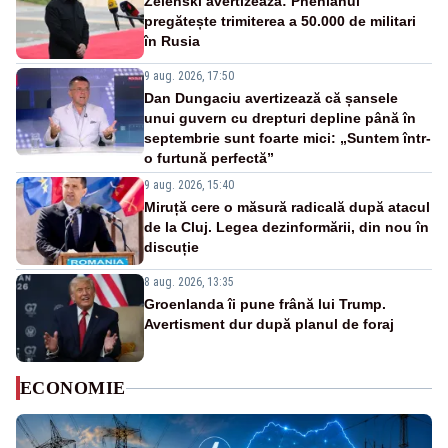
Zelenski avertizează: Phenianul
pregătește trimiterea a 50.000 de militari
în Rusia
9 aug. 2026, 17:50
Dan Dungaciu avertizează că șansele
unui guvern cu drepturi depline până în
septembrie sunt foarte mici: „Suntem într-
o furtună perfectă”
9 aug. 2026, 15:40
Miruță cere o măsură radicală după atacul
de la Cluj. Legea dezinformării, din nou în
discuție
8 aug. 2026, 13:35
Groenlanda îi pune frână lui Trump.
Avertisment dur după planul de foraj
ECONOMIE