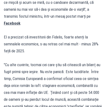
ce mișcă și acum se miră, cu o candoare dezarmantă, că
oamenii nu mai vor să-i dea și economiile de-o viață", a
transmis fostul ministru, într-un mesaj postat marți pe
Facebook
.
El a precizat că investitorii din Fidelis, foarte atenți la
semnalele economice, s-au retras cel mai mult - minus 28%
față de 2025.
"Cu alte cuvinte, tocmai cei care știu să citească un bilanț au
fugit primii spre ieșire. Nu este panică. Este luciditate. Între
timp, Comisia Europeană a confirmat oficial ceea ce simțea
deja orice român la raft: stagnare economică, combinată cu
cea mai mare inflație din UE. Ținând cont și că peste 54.000
de oameni și-au pierdut locul de muncă, această combinație
este numită tehnic de către economiști 'stagflație', iar românii