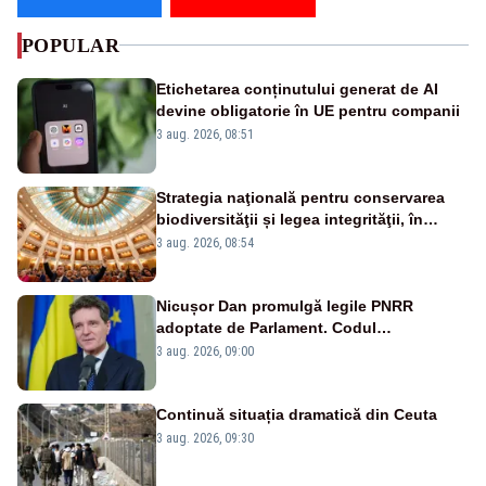
POPULAR
Etichetarea conținutului generat de AI
devine obligatorie în UE pentru companii
3 aug. 2026, 08:51
Strategia naţională pentru conservarea
biodiversităţii și legea integrităţii, în
dezbatere
3 aug. 2026, 08:54
Nicușor Dan promulgă legile PNRR
adoptate de Parlament. Codul
urbanismului, printre actele normative
3 aug. 2026, 09:00
vizate
Continuă situația dramatică din Ceuta
3 aug. 2026, 09:30