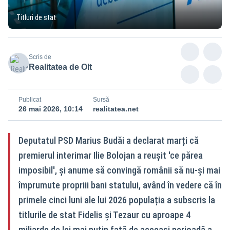
Titluri de stat
Scris de
Realitatea de Olt
Publicat
Sursă
26 mai 2026, 10:14
realitatea.net
Deputatul PSD Marius Budăi a declarat marți că
premierul interimar Ilie Bolojan a reușit 'ce părea
imposibil', și anume să convingă românii să nu-și mai
împrumute propriii bani statului, având în vedere că în
primele cinci luni ale lui 2026 populația a subscris la
titlurile de stat Fidelis și Tezaur cu aproape 4
miliarde de lei mai puțin față de aceeași perioadă a