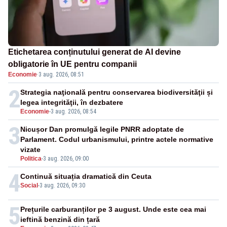
Etichetarea conținutului generat de AI devine
obligatorie în UE pentru companii
Economie
·
3 aug. 2026, 08:51
2
Strategia naţională pentru conservarea biodiversităţii și
legea integrităţii, în dezbatere
Economie
-
3 aug. 2026, 08:54
3
Nicușor Dan promulgă legile PNRR adoptate de
Parlament. Codul urbanismului, printre actele normative
vizate
Politica
-
3 aug. 2026, 09:00
4
Continuă situația dramatică din Ceuta
Social
-
3 aug. 2026, 09:30
5
Prețurile carburanților pe 3 august. Unde este cea mai
ieftină benzină din țară