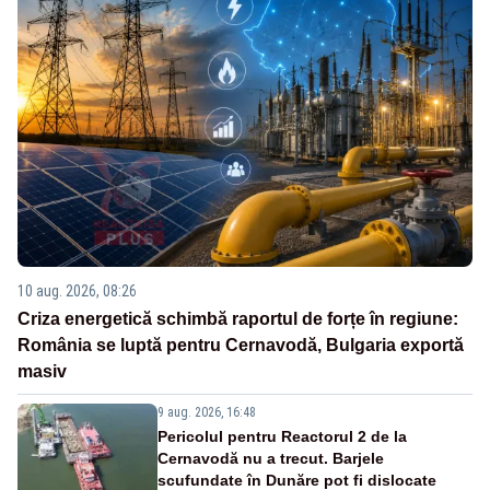
10 aug. 2026, 08:26
Criza energetică schimbă raportul de forțe în regiune:
România se luptă pentru Cernavodă, Bulgaria exportă
masiv
9 aug. 2026, 16:48
Pericolul pentru Reactorul 2 de la
Cernavodă nu a trecut. Barjele
scufundate în Dunăre pot fi dislocate