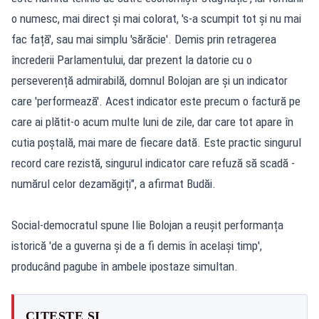
o numesc, mai direct și mai colorat, 's-a scumpit tot și nu mai
fac față', sau mai simplu 'sărăcie'. Demis prin retragerea
încrederii Parlamentului, dar prezent la datorie cu o
perseverență admirabilă, domnul Bolojan are și un indicator
care 'performează'. Acest indicator este precum o factură pe
care ai plătit-o acum multe luni de zile, dar care tot apare în
cutia poștală, mai mare de fiecare dată. Este practic singurul
record care rezistă, singurul indicator care refuză să scadă -
numărul celor dezamăgiți", a afirmat Budăi.
Social-democratul spune Ilie Bolojan a reușit performanța
istorică 'de a guverna și de a fi demis în același timp',
producând pagube în ambele ipostaze simultan.
CITEȘTE ȘI