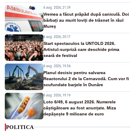
6 aug. 2026, 21:39
Vremea a făcut prăpăd după caniculă. Doi
bărbați au murit loviți de trăsnet în râul
Mureș
6 aug. 2026, 20:17
Start spectaculos la UNTOLD 2026.
Artistul-surpriză care deschide prima
seară de festival
6 aug. 2026, 19:56
Planul decisiv pentru salvarea
Reactorului 2 de la Cernavodă. Cum vor fi
scufundate barjele în Dunăre
6 aug. 2026, 19:19
Loto 6/49, 6 august 2026. Numerele
câștigătoare au fost anunțate. Miza
depășește 9 milioane de euro
POLITICA