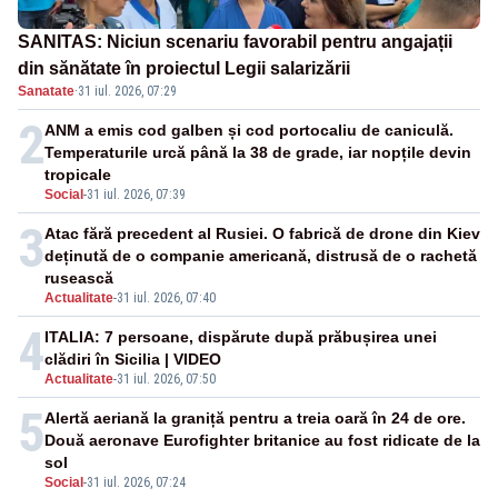
SANITAS: Niciun scenariu favorabil pentru angajații
din sănătate în proiectul Legii salarizării
Sanatate
·
31 iul. 2026, 07:29
2
ANM a emis cod galben și cod portocaliu de caniculă.
Temperaturile urcă până la 38 de grade, iar nopțile devin
tropicale
Social
-
31 iul. 2026, 07:39
3
Atac fără precedent al Rusiei. O fabrică de drone din Kiev
deținută de o companie americană, distrusă de o rachetă
rusească
Actualitate
-
31 iul. 2026, 07:40
4
ITALIA: 7 persoane, dispărute după prăbușirea unei
clădiri în Sicilia | VIDEO
Actualitate
-
31 iul. 2026, 07:50
5
Alertă aeriană la graniță pentru a treia oară în 24 de ore.
Două aeronave Eurofighter britanice au fost ridicate de la
sol
Social
-
31 iul. 2026, 07:24