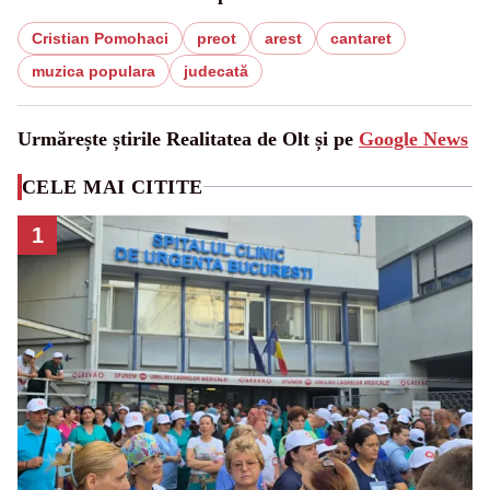
Cristian Pomohaci
preot
arest
cantaret
muzica populara
judecată
Urmărește știrile Realitatea de Olt și pe
Google News
CELE MAI CITITE
1