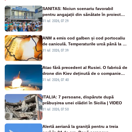
SANITAS: Niciun scenariu favorabil
pentru angajații din sănătate în proiectul
Legii salarizării
31 iul. 2026, 07:29
ANM a emis cod galben și cod portocaliu
de caniculă. Temperaturile urcă până la 38
de grade, iar nopțile devin tropicale
31 iul. 2026, 07:39
Atac fără precedent al Rusiei. O fabrică de
drone din Kiev deținută de o companie
americană, distrusă de o rachetă
31 iul. 2026, 07:40
rusească
ITALIA: 7 persoane, dispărute după
prăbușirea unei clădiri în Sicilia | VIDEO
31 iul. 2026, 07:50
Alertă aeriană la graniță pentru a treia