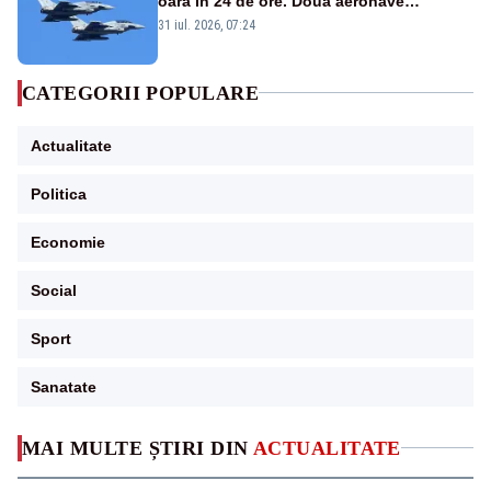
oară în 24 de ore. Două aeronave
Eurofighter britanice au fost ridicate de la
31 iul. 2026, 07:24
sol
CATEGORII POPULARE
Actualitate
Politica
Economie
Social
Sport
Sanatate
MAI MULTE ȘTIRI DIN
ACTUALITATE