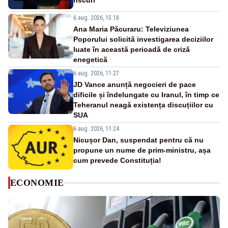
riscuri
6 aug. 2026, 15:18
Ana Maria Păcuraru: Televiziunea
Poporului solicită investigarea deciziilor
luate în această perioadă de criză
enegetică
6 aug. 2026, 11:27
JD Vance anunță negocieri de pace
dificile și îndelungate cu Iranul, în timp ce
Teheranul neagă existența discuțiilor cu
SUA
6 aug. 2026, 11:24
Nicușor Dan, suspendat pentru că nu
propune un nume de prim-ministru, așa
cum prevede Constituția!
ECONOMIE