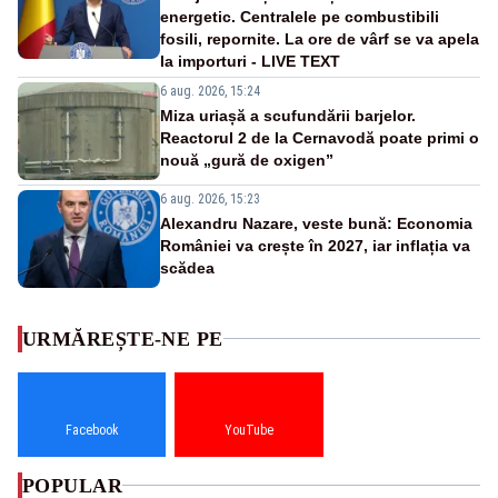
energetic. Centralele pe combustibili
fosili, repornite. La ore de vârf se va apela
la importuri - LIVE TEXT
6 aug. 2026, 15:24
Miza uriașă a scufundării barjelor.
Reactorul 2 de la Cernavodă poate primi o
nouă „gură de oxigen”
6 aug. 2026, 15:23
Alexandru Nazare, veste bună: Economia
României va crește în 2027, iar inflația va
scădea
URMĂREȘTE-NE PE
Facebook
YouTube
POPULAR