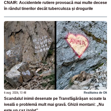
CNAIR: Accidentele rutiere provoacă mai multe decese
în rândul tinerilor decât tuberculoza și drogurile
6 aug. 2026, 13:48
Realitatea de Olt
Scandalul inimii desenate pe Transfăgărășan scoate la
iveală o problemă mult mai gravă. Ghizii montani: „Nu
este un caz izolat”