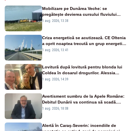
Mobilizare pe Dunărea Veche: se
pregătește devierea cursului fluviului
către Cernavodă – VIDEO
1 aug. 2026, 13:38
Criza energetică se acutizează. CE Oltenia
a oprit noaptea trecută un grup energetic
de la Rovinari
1 aug. 2026, 13:41
Lovitură după lovitură pentru blonda lui
Coldea în dosarul drogurilor. Alessia
Păcuraru explică decizia magistraților
1 aug. 2026, 14:39
Avertisment sumbru de la Apele Române:
Debitul Dunării va continua să scadă.
Cernavodă s-ar putea închide în 4 zile
1 aug. 2026, 18:08
Alertă în Caraș-Severin: incendiile de