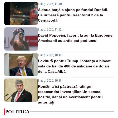
8 aug. 2026, 11:40
A doua barjă a ajuns pe fundul Dunării.
Ce urmează pentru Reactorul 2 de la
Cernavodă
8 aug. 2026, 11:32
David Popovici, favorit la aur la Europene.
Americanii au anticipat podiumul
8 aug. 2026, 10:42
Lovitură pentru Trump. Instanța a blocat
sala de bal de 400 de milioane de dolari
de la Casa Albă
8 aug. 2026, 10:38
România își păstrează ratingul
recomandat investițiilor. Un semnal
pozitiv, dar și un avertisment pentru
autorități
POLITICA