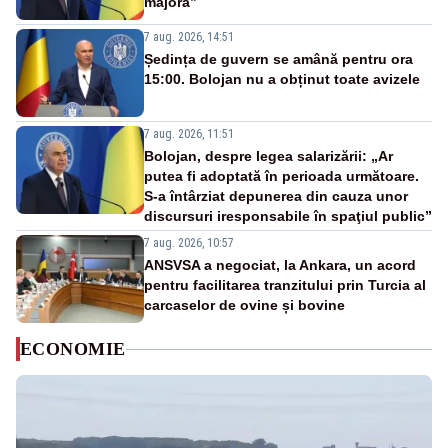
majoră”
7 aug. 2026, 14:51
Ședința de guvern se amână pentru ora
15:00. Bolojan nu a obținut toate avizele
7 aug. 2026, 11:51
Bolojan, despre legea salarizării: „Ar
putea fi adoptată în perioada următoare.
S-a întârziat depunerea din cauza unor
discursuri iresponsabile în spaţiul public”
7 aug. 2026, 10:57
ANSVSA a negociat, la Ankara, un acord
pentru facilitarea tranzitului prin Turcia al
carcaselor de ovine și bovine
ECONOMIE