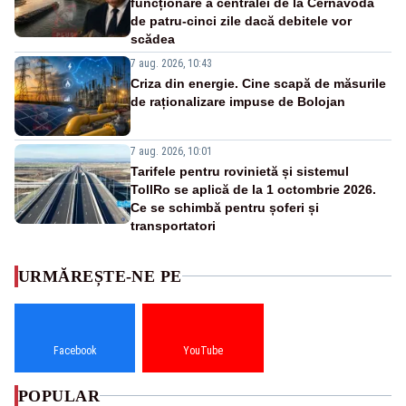
funcționare a centralei de la Cernavodă
de patru-cinci zile dacă debitele vor
scădea
7 aug. 2026, 10:43
Criza din energie. Cine scapă de măsurile
de raționalizare impuse de Bolojan
7 aug. 2026, 10:01
Tarifele pentru rovinietă și sistemul
TollRo se aplică de la 1 octombrie 2026.
Ce se schimbă pentru șoferi și
transportatori
URMĂREȘTE-NE PE
Facebook
YouTube
POPULAR