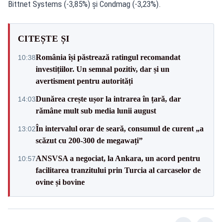
Bittnet Systems (-3,85%) şi Condmag (-3,23%).
CITEȘTE ȘI
România își păstrează ratingul recomandat
10:38
investițiilor. Un semnal pozitiv, dar și un
avertisment pentru autorități
Dunărea crește ușor la intrarea în țară, dar
14:03
rămâne mult sub media lunii august
În intervalul orar de seară, consumul de curent „a
13:02
scăzut cu 200-300 de megawați”
ANSVSA a negociat, la Ankara, un acord pentru
10:57
facilitarea tranzitului prin Turcia al carcaselor de
ovine și bovine