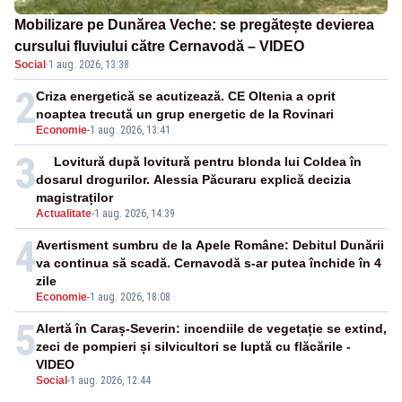
Mobilizare pe Dunărea Veche: se pregătește devierea
cursului fluviului către Cernavodă – VIDEO
Social
·
1 aug. 2026, 13:38
2
Criza energetică se acutizează. CE Oltenia a oprit
noaptea trecută un grup energetic de la Rovinari
Economie
-
1 aug. 2026, 13:41
3
Lovitură după lovitură pentru blonda lui Coldea în
dosarul drogurilor. Alessia Păcuraru explică decizia
magistraților
Actualitate
-
1 aug. 2026, 14:39
4
Avertisment sumbru de la Apele Române: Debitul Dunării
va continua să scadă. Cernavodă s-ar putea închide în 4
zile
Economie
-
1 aug. 2026, 18:08
5
Alertă în Caraș-Severin: incendiile de vegetație se extind,
zeci de pompieri și silvicultori se luptă cu flăcările -
VIDEO
Social
-
1 aug. 2026, 12:44