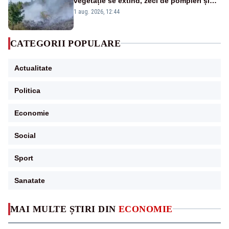
vegetație se extind, zeci de pompieri și
silvicultori se luptă cu flăcările - VIDEO
1 aug. 2026, 12:44
CATEGORII POPULARE
Actualitate
Politica
Economie
Social
Sport
Sanatate
MAI MULTE ȘTIRI DIN
ECONOMIE