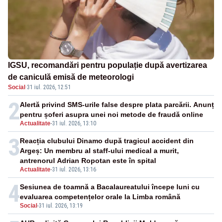
IGSU, recomandări pentru populație după avertizarea
de caniculă emisă de meteorologi
Social
·
31 iul. 2026, 12:51
2
Alertă privind SMS-urile false despre plata parcării. Anunț
pentru șoferi asupra unei noi metode de fraudă online
Actualitate
-
31 iul. 2026, 13:10
3
Reacția clubului Dinamo după tragicul accident din
Argeș: Un membru al staff-ului medical a murit,
antrenorul Adrian Ropotan este în spital
Actualitate
-
31 iul. 2026, 13:16
4
Sesiunea de toamnă a Bacalaureatului începe luni cu
evaluarea competențelor orale la Limba română
Social
-
31 iul. 2026, 13:19