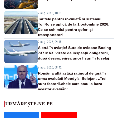
7 aug. 2026, 10:01
Tarifele pentru rovinietă și sistemul
TollRo se aplică de la 1 octombrie 2026.
Ce se schimbă pentru șoferi și
transportatori
7 aug. 2026, 09:45
Alertă în aviație! Sute de avioane Boeing
737 MAX, vizate de inspecții obligatorii,
după descoperirea unor fisuri în fuselaj
7 aug. 2026, 08:42
România află astăzi ratingul de țară în
urma evaluării Moody’s. Bolojan: „Trei
sunt factorii-cheie care stau la baza
acestor evaluări”
URMĂREȘTE-NE PE