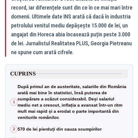
record, iar diferențele sunt din ce în ce mai mari între
domenii. Ultimele date INS arată că dacă în industria
petrolului venitul mediu depășește 15.000 de lei, un
angajat din Horeca abia încasează puțin peste 3.000
de lei. Jurnalistul Realitatea PLUS, Georgia Pietreanu
ne spune cum arată cifrele.
CUPRINS
După primul an de austeritate, salariile din România
arată mai bine în statistici, însă puterea de
cumpărare a scăzut considerabil. Deși salariul
1
mediu net a crescut, inflația a avansat într-un ritm
mult mai rapid și a erodat o parte importantă din
veniturile românilor.
570 de lei pierduți din cauza scumpirilor
2