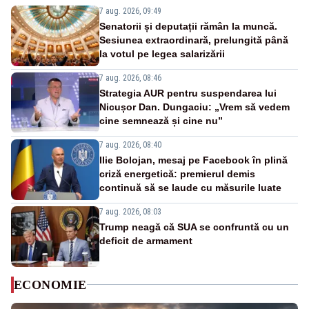
7 aug. 2026, 09:49
Senatorii și deputații rămân la muncă.
Sesiunea extraordinară, prelungită până
la votul pe legea salarizării
7 aug. 2026, 08:46
Strategia AUR pentru suspendarea lui
Nicușor Dan. Dungaciu: „Vrem să vedem
cine semnează și cine nu”
7 aug. 2026, 08:40
Ilie Bolojan, mesaj pe Facebook în plină
criză energetică: premierul demis
continuă să se laude cu măsurile luate
7 aug. 2026, 08:03
Trump neagă că SUA se confruntă cu un
deficit de armament
ECONOMIE