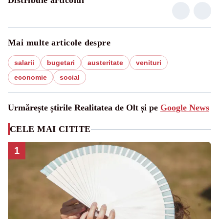
Distribuie articolul
Mai multe articole despre
salarii
bugetari
austeritate
venituri
economie
social
Urmărește știrile Realitatea de Olt și pe
Google News
CELE MAI CITITE
1