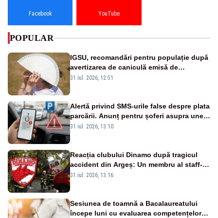
Facebook
YouTube
POPULAR
IGSU, recomandări pentru populație după
avertizarea de caniculă emisă de
meteorologi
31 iul. 2026, 12:51
Alertă privind SMS-urile false despre plata
parcării. Anunț pentru șoferi asupra unei
noi metode de fraudă online
31 iul. 2026, 13:10
Reacția clubului Dinamo după tragicul
accident din Argeș: Un membru al staff-
ului medical a murit, antrenorul Adrian
31 iul. 2026, 13:16
Ropotan este în spital
Sesiunea de toamnă a Bacalaureatului
începe luni cu evaluarea competențelor