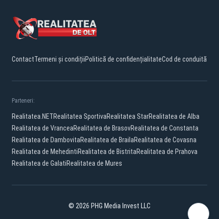
Contact
Termeni și condiții
Politică de confidențialitate
Cod de conduită
Parteneri:
Realitatea.NET
Realitatea Sportiva
Realitatea Star
Realitatea de Alba
Realitatea de Vrancea
Realitatea de Brasov
Realitatea de Constanta
Realitatea de Dambovita
Realitatea de Braila
Realitatea de Covasna
Realitatea de Mehedinti
Realitatea de Bistrita
Realitatea de Prahova
Realitatea de Galati
Realitatea de Mures
© 2026 PHG Media Invest LLC
Facebook
YouTube