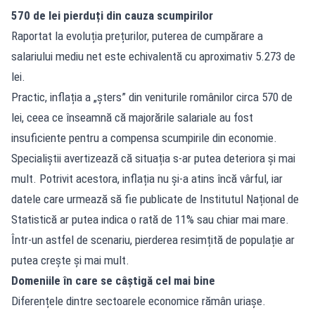
570 de lei pierduți din cauza scumpirilor
Raportat la evoluția prețurilor, puterea de cumpărare a
salariului mediu net este echivalentă cu aproximativ 5.273 de
lei.
Practic, inflația a „șters” din veniturile românilor circa 570 de
lei, ceea ce înseamnă că majorările salariale au fost
insuficiente pentru a compensa scumpirile din economie.
Specialiștii avertizează că situația s-ar putea deteriora și mai
mult. Potrivit acestora, inflația nu și-a atins încă vârful, iar
datele care urmează să fie publicate de Institutul Național de
Statistică ar putea indica o rată de 11% sau chiar mai mare.
Într-un astfel de scenariu, pierderea resimțită de populație ar
putea crește și mai mult.
Domeniile în care se câștigă cel mai bine
Diferențele dintre sectoarele economice rămân uriașe.