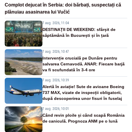
Complot dejucat în Serbia: doi bărbați, suspectați că
plănuiau asasinarea lui Vučić
7 aug. 2026, 11:04
DESTINAȚII DE WEEKEND: sfârșit de
săptămână în București și în țară
7 aug. 2026, 10:47
Intervenție crucială pe Dunăre pentru
salvarea Cernavodă. ANAR: Fiecare barjă
va fi scufundată în 3-4 ore
7 aug. 2026, 10:39
Alertă în aviație! Sute de avioane Boeing
737 MAX, vizate de inspecții obligatorii,
după descoperirea unor fisuri în fuselaj
7 aug. 2026, 10:01
Când revin ploile și când scapă România
de caniculă. Prognoza ANM pe o lună