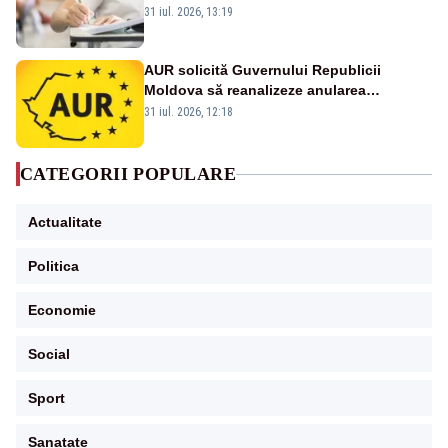
orale la Limba română
31 iul. 2026, 13:19
AUR solicită Guvernului Republicii
Moldova să reanalizeze anularea
concertului de Ziua Limbii Române
31 iul. 2026, 12:18
CATEGORII POPULARE
Actualitate
Politica
Economie
Social
Sport
Sanatate