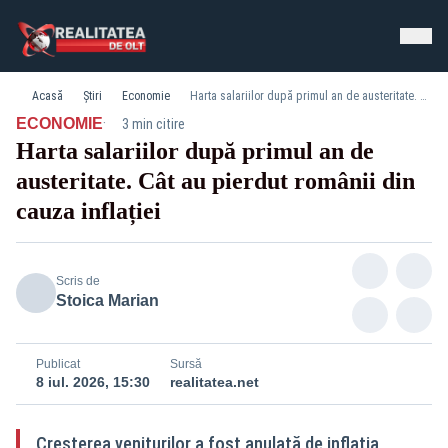
Acasă
Știri
Economie
Harta salariilor după primul an de austeritate. Cât au pierdut românii din cauza inflației
·
ECONOMIE
3 min citire
Harta salariilor după primul an de
austeritate. Cât au pierdut românii din
cauza inflației
Scris de
Stoica Marian
Publicat
Sursă
8 iul. 2026, 15:30
realitatea.net
Creșterea veniturilor a fost anulată de inflația