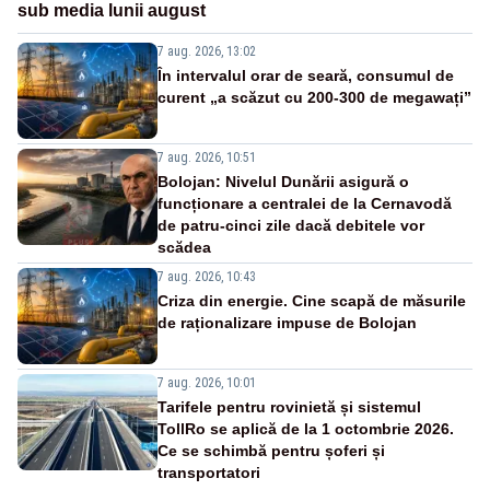
sub media lunii august
7 aug. 2026, 13:02
În intervalul orar de seară, consumul de
curent „a scăzut cu 200-300 de megawați”
7 aug. 2026, 10:51
Bolojan: Nivelul Dunării asigură o
funcționare a centralei de la Cernavodă
de patru-cinci zile dacă debitele vor
scădea
7 aug. 2026, 10:43
Criza din energie. Cine scapă de măsurile
de raționalizare impuse de Bolojan
7 aug. 2026, 10:01
Tarifele pentru rovinietă și sistemul
TollRo se aplică de la 1 octombrie 2026.
Ce se schimbă pentru șoferi și
transportatori