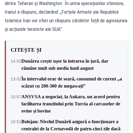
dintre Teheran și Washington. În urma operațiunilor ofensive,
Iranul a răspuns, declarând: „Forțele Armate ale Republicii
Islamice Iran vor oferi un răspuns zdrobitor față de agresiunea
și acțiunile teroriste ale SUA”.
CITEȘTE ȘI
Dunărea crește ușor la intrarea în țară, dar
14:03
rămâne mult sub media lunii august
În intervalul orar de seară, consumul de curent „a
13:02
scăzut cu 200-300 de megawați”
ANSVSA a negociat, la Ankara, un acord pentru
10:57
facilitarea tranzitului prin Turcia al carcaselor de
ovine și bovine
Bolojan: Nivelul Dunării asigură o funcționare a
10:51
centralei de la Cernavodă de patru-cinci zile dacă