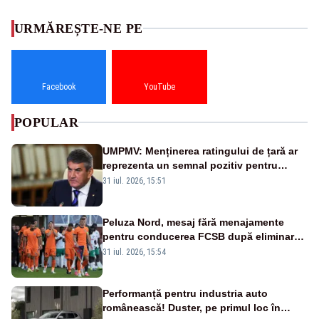
URMĂREȘTE-NE PE
Facebook
YouTube
POPULAR
UMPMV: Menținerea ratingului de țară ar
reprezenta un semnal pozitiv pentru
România. Autoritățile trebuie să continue
31 iul. 2026, 15:51
consolidarea stabilității economice și
financiare
Peluza Nord, mesaj fără menajamente
pentru conducerea FCSB după eliminarea
rușinoasă din Conference League
31 iul. 2026, 15:54
Performanță pentru industria auto
românească! Duster, pe primul loc în