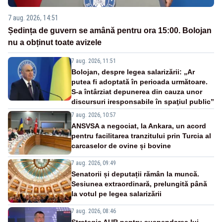
7 aug. 2026, 14:51
Ședința de guvern se amână pentru ora 15:00. Bolojan
nu a obținut toate avizele
7 aug. 2026, 11:51
Bolojan, despre legea salarizării: „Ar
putea fi adoptată în perioada următoare.
S-a întârziat depunerea din cauza unor
discursuri iresponsabile în spaţiul public”
7 aug. 2026, 10:57
ANSVSA a negociat, la Ankara, un acord
pentru facilitarea tranzitului prin Turcia al
carcaselor de ovine și bovine
7 aug. 2026, 09:49
Senatorii și deputații rămân la muncă.
Sesiunea extraordinară, prelungită până
la votul pe legea salarizării
7 aug. 2026, 08:46