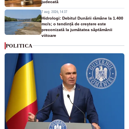
judecată
7 aug. 2026, 14:37
Hidrologi: Debitul Dunării rămâne la 1.400
mc/s; o tendință de creștere este
preconizată la jumătatea săptămânii
viitoare
POLITICA