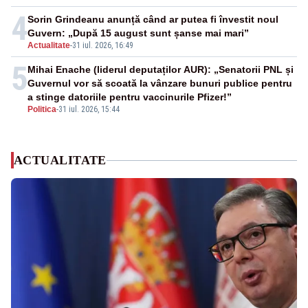
4
Sorin Grindeanu anunță când ar putea fi învestit noul
Guvern: „După 15 august sunt șanse mai mari”
Actualitate
-
31 iul. 2026, 16:49
5
Mihai Enache (liderul deputaților AUR): „Senatorii PNL și
Guvernul vor să scoată la vânzare bunuri publice pentru
a stinge datoriile pentru vaccinurile Pfizer!”
Politica
-
31 iul. 2026, 15:44
ACTUALITATE