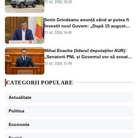
topul vânzărilor din Ucraina
31 iul. 2026, 16:20
Sorin Grindeanu anunță când ar putea fi
învestit noul Guvern: „După 15 august
sunt șanse mai mari”
31 iul. 2026, 16:49
Mihai Enache (liderul deputaților AUR):
„Senatorii PNL și Guvernul vor să scoată
la vânzare bunuri publice pentru a stinge
31 iul. 2026, 15:44
datoriile pentru vaccinurile Pfizer!”
CATEGORII POPULARE
Actualitate
Politica
Economie
Social