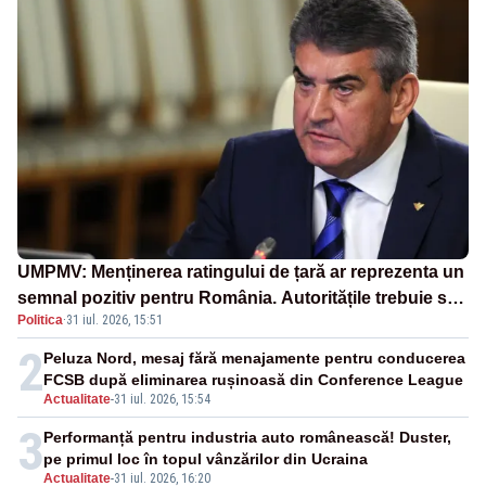
UMPMV: Menținerea ratingului de țară ar reprezenta un
semnal pozitiv pentru România. Autoritățile trebuie să
Politica
·
31 iul. 2026, 15:51
continue consolidarea stabilității economice și
financiare
2
Peluza Nord, mesaj fără menajamente pentru conducerea
FCSB după eliminarea rușinoasă din Conference League
Actualitate
-
31 iul. 2026, 15:54
3
Performanță pentru industria auto românească! Duster,
pe primul loc în topul vânzărilor din Ucraina
Actualitate
-
31 iul. 2026, 16:20