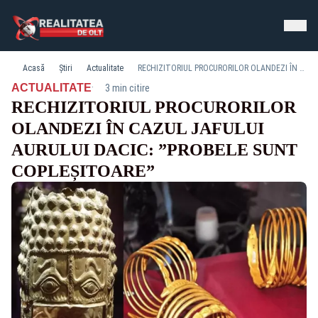
Acasă
Știri
Actualitate
RECHIZITORIUL PROCURORILOR OLANDEZI ÎN CAZUL JAFULUI AURULUI DACIC: ”PROBELE SUNT COPLEȘITOARE”
·
ACTUALITATE
3 min citire
RECHIZITORIUL PROCURORILOR
OLANDEZI ÎN CAZUL JAFULUI
AURULUI DACIC: ”PROBELE SUNT
COPLEȘITOARE”