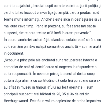
comiterea jafului: „Imediat după comiterea infracțiunii, poliția și
parchetul au început o investigație amplă, care a produs rapid
foarte multe informații. Ancheta este încă în desfășurare și va
mai dura ceva timp. Până în prezent, au fost arestați șapte
suspecți, dintre care trei se află încă în arest preventiv.”
În cadrul anchetei, autoritățile olandeze colaborează strâns cu
cele române printr-o echipă comună de anchetă – se mai arată
în document.
„Scopurile principale ale anchetei sunt recuperarea intactă a
comorilor de artă și identificarea și tragerea la răspundere a
celor responsabili. În ceea ce privește acest al doilea scop,
putem deja afirma cu certitudine că cele trei persoane care s-
au aflat în muzeu în timpul jafului au fost arestate – sunt
principalii suspecți: trei bărbați de 20, 35 și 36 de ani din
Heerhugowaard. Există un volum copleșitor de probe împotriva