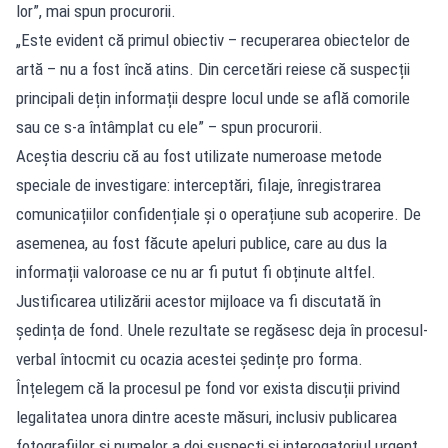
lor”, mai spun procurorii.
„Este evident că primul obiectiv – recuperarea obiectelor de
artă – nu a fost încă atins. Din cercetări reiese că suspecții
principali dețin informații despre locul unde se află comorile
sau ce s-a întâmplat cu ele” – spun procurorii.
Aceștia descriu că au fost utilizate numeroase metode
speciale de investigare: interceptări, filaje, înregistrarea
comunicațiilor confidențiale și o operațiune sub acoperire. De
asemenea, au fost făcute apeluri publice, care au dus la
informații valoroase ce nu ar fi putut fi obținute altfel.
Justificarea utilizării acestor mijloace va fi discutată în
ședința de fond. Unele rezultate se regăsesc deja în procesul-
verbal întocmit cu ocazia acestei ședințe pro forma.
Înțelegem că la procesul pe fond vor exista discuții privind
legalitatea unora dintre aceste măsuri, inclusiv publicarea
fotografiilor și numelor a doi suspecți și interogatoriul urgent