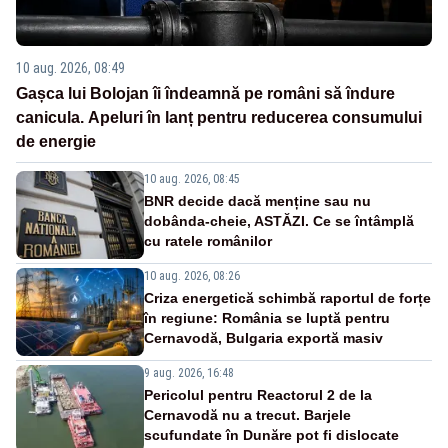
10 aug. 2026, 08:49
Gașca lui Bolojan îi îndeamnă pe români să îndure
canicula. Apeluri în lanț pentru reducerea consumului
de energie
10 aug. 2026, 08:45
BNR decide dacă menține sau nu
dobânda-cheie, ASTĂZI. Ce se întâmplă
cu ratele românilor
10 aug. 2026, 08:26
Criza energetică schimbă raportul de forțe
în regiune: România se luptă pentru
Cernavodă, Bulgaria exportă masiv
9 aug. 2026, 16:48
Pericolul pentru Reactorul 2 de la
Cernavodă nu a trecut. Barjele
scufundate în Dunăre pot fi dislocate