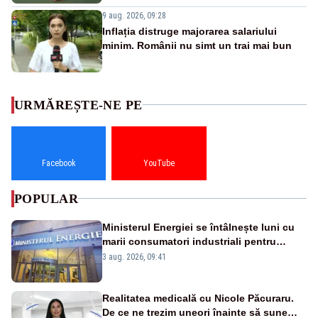
9 aug. 2026, 09:28
Inflația distruge majorarea salariului
minim. Românii nu simt un trai mai bun
URMĂREȘTE-NE PE
Facebook
YouTube
POPULAR
Ministerul Energiei se întâlnește luni cu
marii consumatori industriali pentru
reducerea voluntară a consumului de
3 aug. 2026, 09:41
electricitate în orele de vârf
Realitatea medicală cu Nicole Păcuraru.
De ce ne trezim uneori înainte să sune