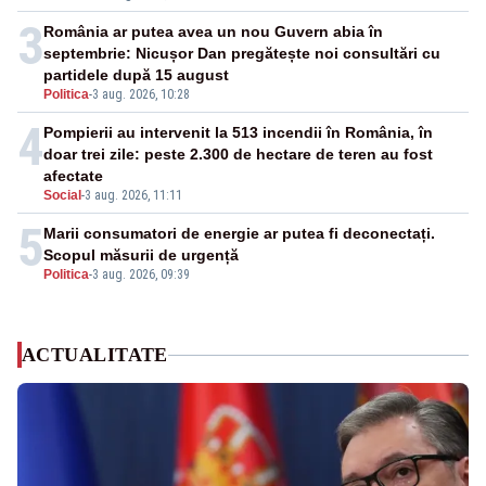
3
România ar putea avea un nou Guvern abia în
septembrie: Nicușor Dan pregătește noi consultări cu
partidele după 15 august
Politica
-
3 aug. 2026, 10:28
4
Pompierii au intervenit la 513 incendii în România, în
doar trei zile: peste 2.300 de hectare de teren au fost
afectate
Social
-
3 aug. 2026, 11:11
5
Marii consumatori de energie ar putea fi deconectați.
Scopul măsurii de urgență
Politica
-
3 aug. 2026, 09:39
ACTUALITATE