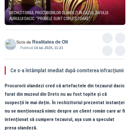
RECHIZITORIUL PROCURORILOR OLANDEZI ÎN CAZUL JAFULUI
AURULUI DACIC: ”PROBELE SUNT COPLEȘITOARE”
Realitatea de Olt
Scris de
Publicat:
14 iul. 2025, 11:21
Ce s-a întâmplat imediat după comiterea infracțiunii
Procurorii olandezi cred că artefactele din tezaurul dacic
furat din muzeul din Drets nu au fost topite și că
suspecții le mai dețin. În rechizitoriul prezentat instanței
nu se menționează nimic despre un client român care ar fi
intenționat să cumpere tezaurul, așa cum a speculat
presa olandeză.