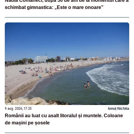
Nadia Comăneci, după 50 de ani de la momentul care a
schimbat gimnastica: „Este o mare onoare”
9 aug. 2026, 17:25
Ionuț Nichita
Românii au luat cu asalt litoralul și muntele. Coloane
de mașini pe șosele