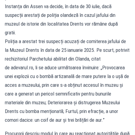
Instanța din Assen va decide, în data de 30 iulie, dacă
suspecții arestați de poliția olandeză în cazul jafului din
muzeul de istorie din localitatea Drents vor rămâne după
gratii.
Poliția a arestat trei suspecți acuzați de comiterea jafului de
la Muzeul Drents în data de 25 ianuarie 2025. Pe scurt, potrivit
rechizitoriul Parchetului abilitat din Olanda, citat
de adevarul.ro, li se aduce următoarea învinuire: „Provocarea
unei explozii cu o bombă artizanală de mare putere la o ușă de
acces a muzeului, prin care s-a obținut accesul în muzeu și
care a generat un pericol semnificativ pentru bunurile
materiale din muzeu; Deteriorarea și distrugerea Muzeului
Drents cu bomba menționată; Furtul, prin efracție, a unor
comori dacice: un coif de aur și trei brățări de aur.”
Procurorii descriu modul în care au reacționat autoritățile după