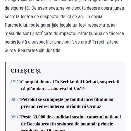
de siguranță. De asemenea, se va discuta despre operațiunea
secretă legată de suspectul de 20 de ani. În opinia
Parchetului, toate garanțiile legale au fost respectate, iar
măsurile sunt justificate de impactul infracțiunii și de tăcerea
persistentă a suspecților principali”, se arată în rechizitoriu.
Sursa: Realitatea din Justitie
CITEȘTE ȘI
Complot dejucat în Serbia: doi bărbați, suspectați
15:50
că plănuiau asasinarea lui Vučić
Petrolul se scumpește pe fondul incertitudinilor
08:22
privind redeschiderea Strâmtorii Ormuz
Peste 33.000 de candidați susțin examenul național
08:17
de Bacalaureat în sesiunea de toamnă: primele
rezultate, pe 18 august