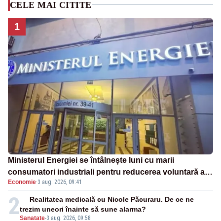
CELE MAI CITITE
1
Ministerul Energiei se întâlnește luni cu marii
consumatori industriali pentru reducerea voluntară a
Economie
·
3 aug. 2026, 09:41
consumului de electricitate în orele de vârf
2
Realitatea medicală cu Nicole Păcuraru. De ce ne
trezim uneori înainte să sune alarma?
Sanatate
-
3 aug. 2026, 09:58