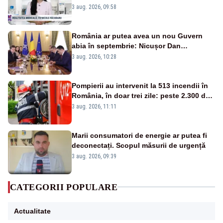
alarma?
3 aug. 2026, 09:58
România ar putea avea un nou Guvern
abia în septembrie: Nicușor Dan
pregătește noi consultări cu partidele
3 aug. 2026, 10:28
după 15 august
Pompierii au intervenit la 513 incendii în
România, în doar trei zile: peste 2.300 de
hectare de teren au fost afectate
3 aug. 2026, 11:11
Marii consumatori de energie ar putea fi
deconectați. Scopul măsurii de urgență
3 aug. 2026, 09:39
CATEGORII POPULARE
Actualitate