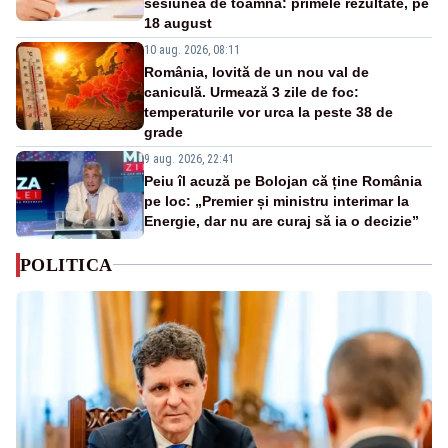
sesiunea de toamnă: primele rezultate, pe
18 august
10 aug. 2026, 08:11
România, lovită de un nou val de
caniculă. Urmează 3 zile de foc:
temperaturile vor urca la peste 38 de
grade
9 aug. 2026, 22:41
Peiu îl acuză pe Bolojan că ține România
pe loc: „Premier și ministru interimar la
Energie, dar nu are curaj să ia o decizie”
POLITICA