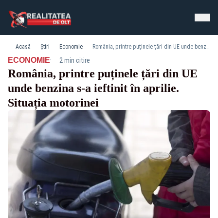
Acasă
Știri
Economie
România, printre puținele țări din UE unde benzina s-a ieftinit în aprilie. Situația motorinei
·
ECONOMIE
2 min citire
România, printre puținele țări din UE
unde benzina s-a ieftinit în aprilie.
Situația motorinei