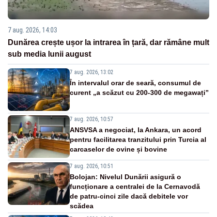
7 aug. 2026, 14:03
Dunărea crește ușor la intrarea în țară, dar rămâne mult
sub media lunii august
7 aug. 2026, 13:02
În intervalul orar de seară, consumul de
curent „a scăzut cu 200-300 de megawați”
7 aug. 2026, 10:57
ANSVSA a negociat, la Ankara, un acord
pentru facilitarea tranzitului prin Turcia al
carcaselor de ovine și bovine
7 aug. 2026, 10:51
Bolojan: Nivelul Dunării asigură o
funcționare a centralei de la Cernavodă
de patru-cinci zile dacă debitele vor
scădea