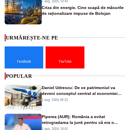
7 aug. 2026, 10:43
Criza din energie. Cine scapă de măsurile
de raționalizare impuse de Bolojan
URMĂREȘTE-NE PE
Facebook
YouTube
POPULAR
Daniel Udrescu: De ce patrimoniul va
deveni conceptul central al economiei
viitoare?
2 aug. 2026, 09:22
Piperea (AUR): România a evitat
retrogradarea la junk pentru că era o
catastrofă pentru bănci și fondurile de
2 aug. 2026, 10:01