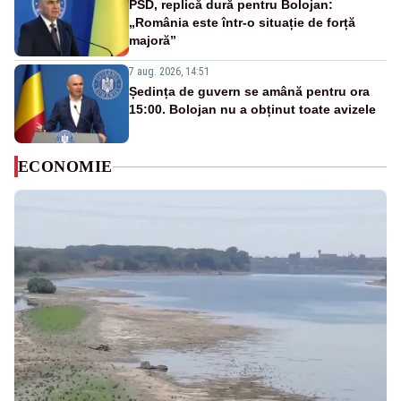
PSD, replică dură pentru Bolojan:
„România este într-o situație de forță
majoră”
7 aug. 2026, 14:51
Ședința de guvern se amână pentru ora
15:00. Bolojan nu a obținut toate avizele
ECONOMIE