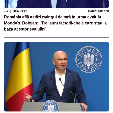
7 aug. 2026, 08:42
Daniel Onescu
România află astăzi ratingul de țară în urma evaluării
Moody’s. Bolojan: „Trei sunt factorii-cheie care stau la
baza acestor evaluări”