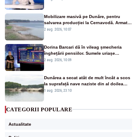
pensii
Mobilizare masivă pe Dunăre, pentru
salvarea producției la Cernavodă. Armata
va detona o stâncă și va devia apa
2 aug. 2026, 10:07
fluviului - IMAGINI AERIENE
Dorina Barcari dă în vileag șmecheria
înghețării pensiilor. Sumele uriașe
pierdute de fiecare român
2 aug. 2026, 10:09
Dunărea a secat atât de mult încât a scos
la suprafață nave naziste din al doilea
război mondial
1 aug. 2026, 23:10
CATEGORII POPULARE
Actualitate