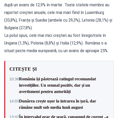
după un avans de 12,9% în martie. Toate statele membre au
raportat creșteri anuale, cele mai mari fiind în Luxemburg
(33,8%), Franța și Suedia (ambele cu 29,3%), Letonia (28,1%) și
Bulgaria (27,8%).
La polul opus, cele mai mici creșteri au fost înregistrate în
Ungaria (1,5%), Polonia (8,8%) și Italia (12,9%). România s-a
situat peste media europeană, cu un avans de aproape 25%.
CITEȘTE ȘI
România își păstrează ratingul recomandat
10:38
investițiilor. Un semnal pozitiv, dar și un
avertisment pentru autorități
Dunărea crește ușor la intrarea în țară, dar
14:03
rămâne mult sub media lunii august
În intervalul orar de seară, consumul de curent „a
13:02