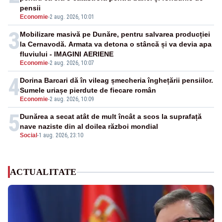
pensii
Economie
-
2 aug. 2026, 10:01
3
Mobilizare masivă pe Dunăre, pentru salvarea producției
la Cernavodă. Armata va detona o stâncă și va devia apa
fluviului - IMAGINI AERIENE
Economie
-
2 aug. 2026, 10:07
4
Dorina Barcari dă în vileag șmecheria înghețării pensiilor.
Sumele uriașe pierdute de fiecare român
Economie
-
2 aug. 2026, 10:09
5
Dunărea a secat atât de mult încât a scos la suprafață
nave naziste din al doilea război mondial
Social
-
1 aug. 2026, 23:10
ACTUALITATE