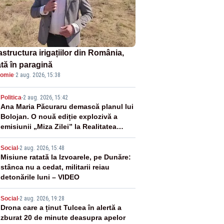
astructura irigațiilor din România,
ată în paragină
omie
·
2 aug. 2026, 15:38
2
Politica
-
2 aug. 2026, 15:42
Ana Maria Păcuraru demască planul lui
Bolojan. O nouă ediție explozivă a
emisiunii „Miza Zilei” la Realitatea
PLUS
3
Social
-
2 aug. 2026, 15:48
Misiune ratată la Izvoarele, pe Dunăre:
stânca nu a cedat, militarii reiau
detonările luni – VIDEO
4
Social
-
2 aug. 2026, 19:28
Drona care a ținut Tulcea în alertă a
zburat 20 de minute deasupra apelor