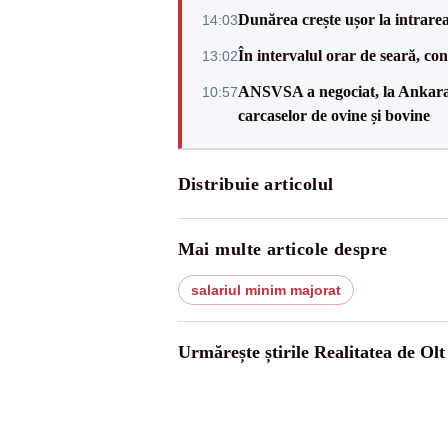
Dunărea crește ușor la intrare
14:03
În intervalul orar de seară, c
13:02
ANSVSA a negociat, la Ankara, 
10:57
carcaselor de ovine și bovine
Distribuie articolul
Mai multe articole despre
salariul minim majorat
Urmărește știrile Realitatea de Olt