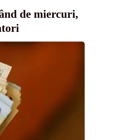
pând de miercuri,
atori