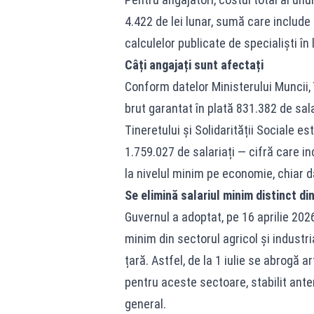
4.422 de lei lunar, sumă care include
calculelor publicate de specialiști în 
Câți angajați sunt afectați
Conform datelor Ministerului Muncii,
brut garantat în plată 831.382 de sala
Tineretului și Solidarității Sociale e
1.759.027 de salariați — cifră care in
la nivelul minim pe economie, chiar da
Se elimină salariul minim distinct di
Guvernul a adoptat, pe 16 aprilie 202
minim din sectorul agricol și industri
țară. Astfel, de la 1 iulie se abrogă 
pentru aceste sectoare, stabilit anter
general.