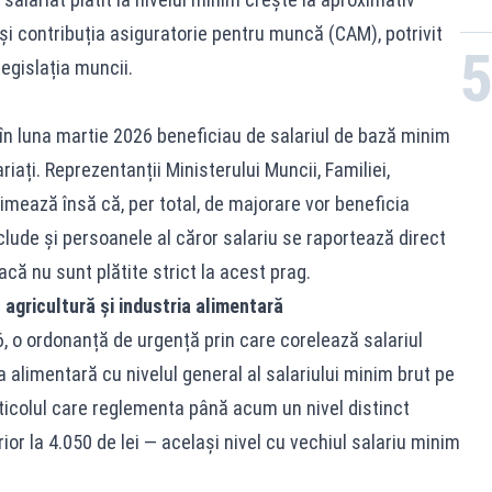
 și contribuția asiguratorie pentru muncă (CAM), potrivit
legislația muncii.
 în luna martie 2026 beneficiau de salariul de bază minim
riați. Reprezentanții Ministerului Muncii, Familiei,
stimează însă că, per total, de majorare vor beneficia
clude și persoanele al căror salariu se raportează direct
că nu sunt plătite strict la acest prag.
n agricultură și industria alimentară
6, o ordonanță de urgență prin care corelează salariul
a alimentară cu nivelul general al salariului minim brut pe
articolul care reglementa până acum un nivel distinct
ior la 4.050 de lei — același nivel cu vechiul salariu minim