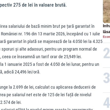
ectiv 275 de lei în valoare brută.
lirea salariului de bază minim brut pe țară garantat în
Infr
lăs
al României nr. 196 din 13 martie 2026, începând cu 1 iulie
Econ
ară garantat în plată se majorează de la 4.050 lei la 4.325
e sporuri și alte adaosuri, pentru un program normal de
, ceea ce înseamnă un tarif orar de 25,949 lei.
la 1 ianuarie 2025 a fost de 4.050 de lei lunar, pentru un
, adică 24,496 lei/oră.
unge la 2.699 de lei, calculat cu aplicarea deducerii de
rea pe salariul net este de 125 de lei față de nivelul
2.574 de lei.
 salariat plătit la nivelul minim crește la aproximativ