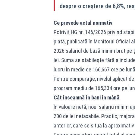
despre o creștere de 6,8%, resp
Ce prevede actul normativ
Potrivit HG nr. 146/2026 privind stabi
plată, publicată în Monitorul Oficial 
2026 salariul de bază minim brut pe ț
lei. Suma se stabilește fără a includ
lucru în medie de 166,667 ore pe lună
Pentru comparație, nivelul aplicat de 
program mediu de 165,334 ore pe lună
Cât înseamnă în bani în mână
În valoare netă, noul salariu minim aj
200 de lei netaxabile. Practic, majora
anterior, care se situa la aproximativ 
Pentru angajatori, costul total al unui