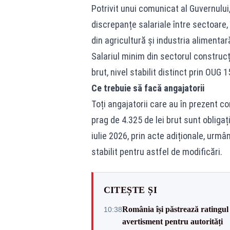
Potrivit unui comunicat al Guvernului
discrepanțe salariale între sectoare, 
din agricultură și industria alimentar
Salariul minim din sectorul construcț
brut, nivel stabilit distinct prin OUG 
Ce trebuie să facă angajatorii
Toți angajatorii care au în prezent c
prag de 4.325 de lei brut sunt oblig
iulie 2026, prin acte adiționale, urmâ
stabilit pentru astfel de modificări.
CITEȘTE ȘI
România își păstrează ratingul 
10:38
avertisment pentru autorități