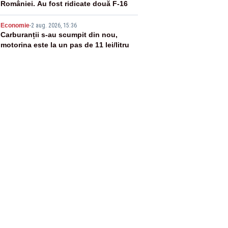
României. Au fost ridicate două F-16
5
Economie
-
2 aug. 2026, 15:36
Carburanții s-au scumpit din nou,
motorina este la un pas de 11 lei/litru