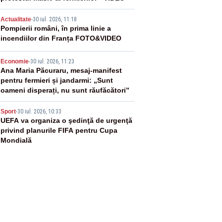
3
Actualitate
-
30 iul. 2026, 11:18
Pompierii români, în prima linie a
incendiilor din Franța FOTO&VIDEO
4
Economie
-
30 iul. 2026, 11:23
Ana Maria Păcuraru, mesaj-manifest
pentru fermieri și jandarmi: „Sunt
oameni disperați, nu sunt răufăcători”
5
Sport
-
30 iul. 2026, 10:33
UEFA va organiza o şedinţă de urgenţă
privind planurile FIFA pentru Cupa
Mondială