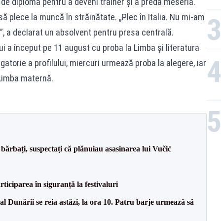
 de diplomă pentru a deveni trainer și a preda meseria.
 să plece la muncă în străinătate. „Plec în Italia. Nu mi-am
, a declarat un absolvent pentru presa centrală.
 a început pe 11 august cu proba la Limba și literatura
atorie a profilului, miercuri urmează proba la alegere, iar
 Limba maternă.
bărbați, suspectați că plănuiau asasinarea lui Vučić
ciparea în siguranță la festivaluri
l Dunării se reia astăzi, la ora 10. Patru barje urmează să