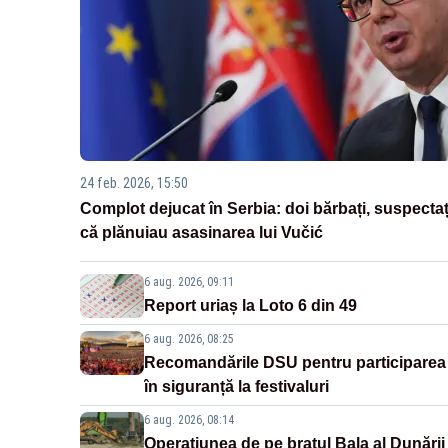
24 feb. 2026, 15:50
Complot dejucat în Serbia: doi bărbați, suspectaț
că plănuiau asasinarea lui Vučić
6 aug. 2026, 09:11
Report uriaș la Loto 6 din 49
6 aug. 2026, 08:25
Recomandările DSU pentru participarea
în siguranță la festivaluri
6 aug. 2026, 08:14
Operațiunea de pe brațul Bala al Dunării