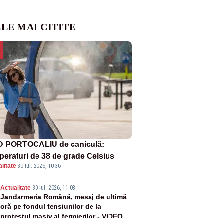
LE MAI CITITE
 PORTOCALIU de caniculă:
peraturi de 38 de grade Celsius
litate
·
30 iul. 2026, 10:36
2
Actualitate
-
30 iul. 2026, 11:08
Jandarmeria Română, mesaj de ultimă
oră pe fondul tensiunilor de la
protestul masiv al fermierilor - VIDEO