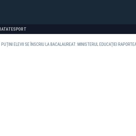
NATATE
SPORT
 PUȚINI ELEVII SE ÎNSCRIU LA BACALAUREAT: MINISTERUL EDUCAȚIEI RAPORTEAZ