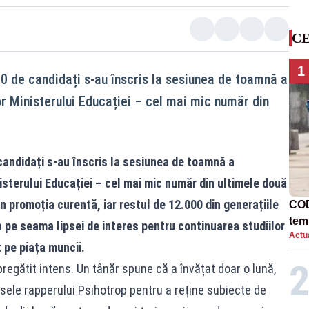
CE
1
00 de candidați s-au înscris la sesiunea de toamnă a
or Ministerului Educației – cel mai mic număr din
candidați s-au înscris la sesiunea de toamnă a
isterului Educației – cel mai mic număr din ultimele două
n promoția curentă, iar restul de 12.000 din generațiile
COD
tem
a pe seama lipsei de interes pentru continuarea studiilor
Actua
ct pe piața muncii.
regătit intens. Un tânăr spune că a învățat doar o lună,
 piesele rapperului Psihotrop pentru a reține subiecte de