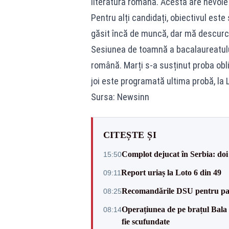
literatură română. Acesta are nevoie
Pentru alți candidați, obiectivul este
găsit încă de muncă, dar mă descurc”
Sesiunea de toamnă a bacalaureatului
română. Marți s-a susținut proba oblig
joi este programată ultima probă, la
Sursa: Newsinn
CITEȘTE ȘI
Complot dejucat în Serbia: doi 
15:50
Report uriaș la Loto 6 din 49
09:11
Recomandările DSU pentru parti
08:25
Operațiunea de pe brațul Bala a
08:14
fie scufundate