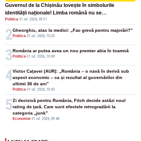
Guvernul de la Chișinău lovește în simbolurile
identității naționale! Limba română nu se
Politica
·
31 iul. 2026, 09:51
economisește! Limba română se sărbătorește!
2
Gheorghiu, atac la medici: „Fac grevă pentru majorări?”
Politica
-
31 iul. 2026, 10:35
3
România ar putea avea un nou premier abia în toamnă
Politica
-
31 iul. 2026, 10:40
4
Victor Cațavei (AUR): „România – o navă în derivă sub
aspect economic – ca și rezultat al guvernărilor din
ultimii 36 de ani”
Politica
-
31 iul. 2026, 10:42
5
Zi decisivă pentru România, Fitch decide astăzi noul
rating de țară. Care sunt efectele retrogradării la
categoria „junk”
Economie
-
31 iul. 2026, 09:48