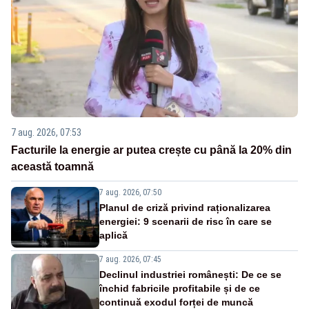
7 aug. 2026, 07:53
Facturile la energie ar putea crește cu până la 20% din
această toamnă
7 aug. 2026, 07:50
Planul de criză privind raționalizarea
energiei: 9 scenarii de risc în care se
aplică
7 aug. 2026, 07:45
Declinul industriei românești: De ce se
închid fabricile profitabile și de ce
continuă exodul forței de muncă