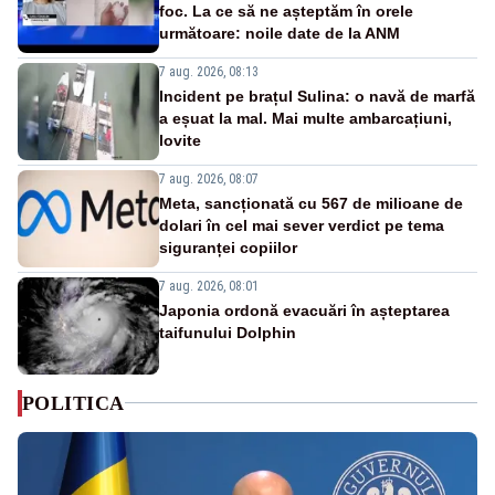
foc. La ce să ne așteptăm în orele
următoare: noile date de la ANM
7 aug. 2026, 08:13
Incident pe brațul Sulina: o navă de marfă
a eșuat la mal. Mai multe ambarcațiuni,
lovite
7 aug. 2026, 08:07
Meta, sancționată cu 567 de milioane de
dolari în cel mai sever verdict pe tema
siguranței copiilor
7 aug. 2026, 08:01
Japonia ordonă evacuări în așteptarea
taifunului Dolphin
POLITICA