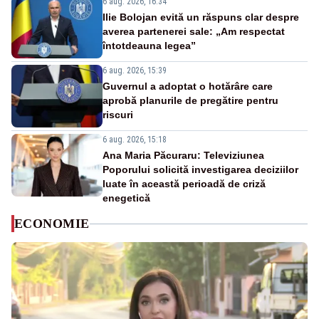
6 aug. 2026, 16:34
Ilie Bolojan evită un răspuns clar despre
averea partenerei sale: „Am respectat
întotdeauna legea”
6 aug. 2026, 15:39
Guvernul a adoptat o hotărâre care
aprobă planurile de pregătire pentru
riscuri
6 aug. 2026, 15:18
Ana Maria Păcuraru: Televiziunea
Poporului solicită investigarea deciziilor
luate în această perioadă de criză
enegetică
ECONOMIE