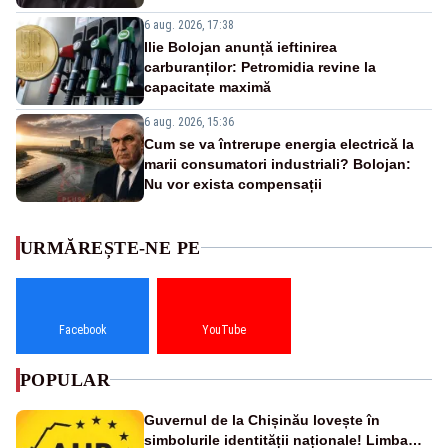
6 aug. 2026, 17:38
Ilie Bolojan anunță ieftinirea
carburanților: Petromidia revine la
capacitate maximă
6 aug. 2026, 15:36
Cum se va întrerupe energia electrică la
marii consumatori industriali? Bolojan:
Nu vor exista compensații
URMĂREȘTE-NE PE
Facebook
YouTube
POPULAR
Guvernul de la Chișinău lovește în
simbolurile identității naționale! Limba