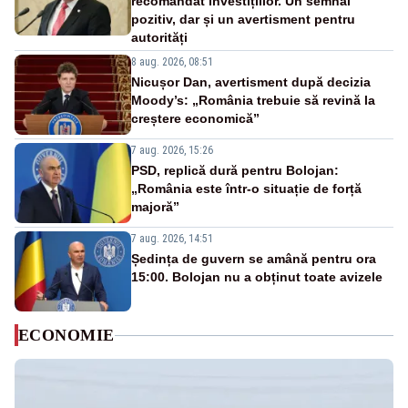
recomandat investițiilor. Un semnal
pozitiv, dar și un avertisment pentru
autorități
8 aug. 2026, 08:51
Nicușor Dan, avertisment după decizia
Moody’s: „România trebuie să revină la
creștere economică”
7 aug. 2026, 15:26
PSD, replică dură pentru Bolojan:
„România este într-o situație de forță
majoră”
7 aug. 2026, 14:51
Ședința de guvern se amână pentru ora
15:00. Bolojan nu a obținut toate avizele
ECONOMIE