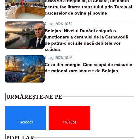
ANSVSA a negociat, la Ankara, un acord
pentru facilitarea tranzitului prin Turcia al
carcaselor de ovine și bovine
7 aug. 2026, 10:51
Bolojan: Nivelul Dunării asigură o
funcționare a centralei de la Cernavodă
de patru-cinci zile dacă debitele vor
scădea
7 aug. 2026, 10:43
Criza din energie. Cine scapă de măsurile
de raționalizare impuse de Bolojan
URMĂREȘTE-NE PE
Facebook
YouTube
POPULAR