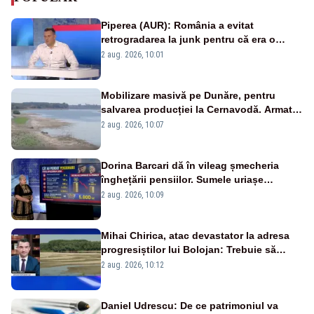
Piperea (AUR): România a evitat
retrogradarea la junk pentru că era o
catastrofă pentru bănci și fondurile de
2 aug. 2026, 10:01
pensii
Mobilizare masivă pe Dunăre, pentru
salvarea producției la Cernavodă. Armata
va detona o stâncă și va devia apa
2 aug. 2026, 10:07
fluviului - IMAGINI AERIENE
Dorina Barcari dă în vileag șmecheria
înghețării pensiilor. Sumele uriașe
pierdute de fiecare român
2 aug. 2026, 10:09
Mihai Chirica, atac devastator la adresa
progresiștilor lui Bolojan: Trebuie să
protejăm și natura, dar nu șținem omaneii
2 aug. 2026, 10:12
în stare permanentă de alertă
Daniel Udrescu: De ce patrimoniul va