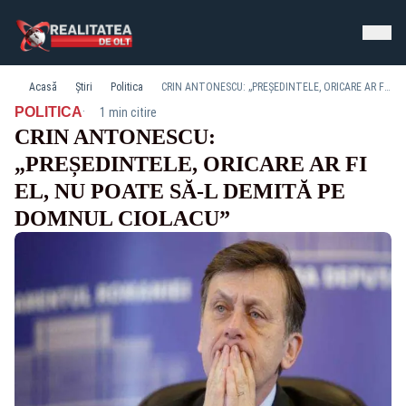
Acasă
Știri
Politica
CRIN ANTONESCU: „PREȘEDINTELE, ORICARE AR FI EL, NU POATE SĂ-L DEMITĂ PE DOMNUL CIOLACU”
·
POLITICA
1 min citire
CRIN ANTONESCU:
„PREȘEDINTELE, ORICARE AR FI
EL, NU POATE SĂ-L DEMITĂ PE
DOMNUL CIOLACU”