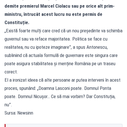
demite premierul Marcel Ciolacu sau pe orice alt prim-
ministru, întrucât acest lucru nu este permis de
Constituție.
„Există foarte mulți care cred că un nou președinte va schimba
guvernul sau va reface majoritatea. Politica se face cu
realitatea, nu cu ipoteze imaginare”, a spus Antonescu,
subliniind că actuala formulă de guvernare este singura care
poate asigura stabilitatea și menține România pe un traseu
corect.
El a ironizat ideea că alte persoane ar putea interveni în acest
proces, spunând: „Doamna Lasconi poate. Domnul Ponta
poate. Domnul Nicușor… Ce să mai vorbim? Dar Constituția,
nu”.
Sursa: Newsinn