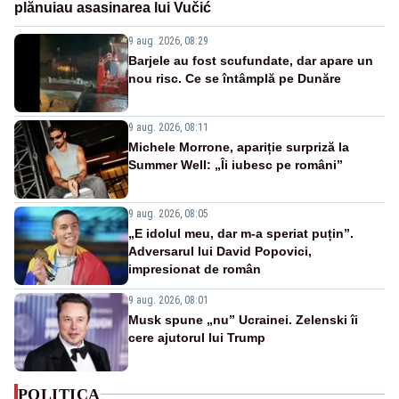
plănuiau asasinarea lui Vučić
9 aug. 2026, 08:29
Barjele au fost scufundate, dar apare un
nou risc. Ce se întâmplă pe Dunăre
9 aug. 2026, 08:11
Michele Morrone, apariție surpriză la
Summer Well: „Îi iubesc pe români”
9 aug. 2026, 08:05
„E idolul meu, dar m-a speriat puțin”.
Adversarul lui David Popovici,
impresionat de român
9 aug. 2026, 08:01
Musk spune „nu” Ucrainei. Zelenski îi
cere ajutorul lui Trump
POLITICA