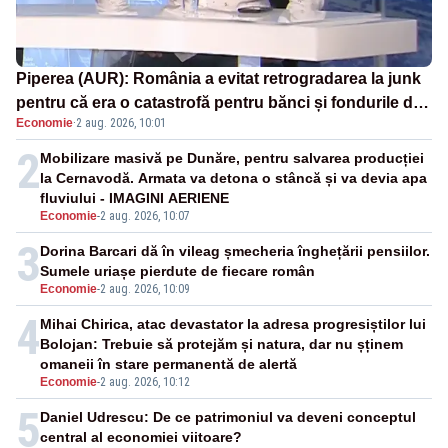
Piperea (AUR): România a evitat retrogradarea la junk
pentru că era o catastrofă pentru bănci și fondurile de
Economie
·
2 aug. 2026, 10:01
pensii
2
Mobilizare masivă pe Dunăre, pentru salvarea producției
la Cernavodă. Armata va detona o stâncă și va devia apa
fluviului - IMAGINI AERIENE
Economie
-
2 aug. 2026, 10:07
3
Dorina Barcari dă în vileag șmecheria înghețării pensiilor.
Sumele uriașe pierdute de fiecare român
Economie
-
2 aug. 2026, 10:09
4
Mihai Chirica, atac devastator la adresa progresiștilor lui
Bolojan: Trebuie să protejăm și natura, dar nu șținem
omaneii în stare permanentă de alertă
Economie
-
2 aug. 2026, 10:12
5
Daniel Udrescu: De ce patrimoniul va deveni conceptul
central al economiei viitoare?