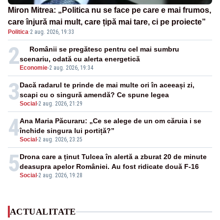
Miron Mitrea: „Politica nu se face pe care e mai frumos,
care înjură mai mult, care țipă mai tare, ci pe proiecte”
Politica
·
2 aug. 2026, 19:33
2
Românii se pregătesc pentru cel mai sumbru
scenariu, odată cu alerta energetică
Economie
-
2 aug. 2026, 19:34
3
Dacă radarul te prinde de mai multe ori în aceeași zi,
scapi cu o singură amendă? Ce spune legea
Social
-
2 aug. 2026, 21:29
4
Ana Maria Păcuraru: „Ce se alege de un om căruia i se
închide singura lui portiță?”
Social
-
2 aug. 2026, 23:25
5
Drona care a ținut Tulcea în alertă a zburat 20 de minute
deasupra apelor României. Au fost ridicate două F-16
Social
-
2 aug. 2026, 19:28
ACTUALITATE