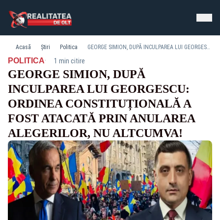
Acasă
Știri
Politica
GEORGE SIMION, DUPĂ INCULPAREA LUI GEORGESCU: ORDINEA CONSTITUȚIONALĂ A FOST ATACATĂ PRIN ANULAREA ALEGERILOR, NU ALTCUMVA!
·
POLITICA
1 min citire
GEORGE SIMION, DUPĂ
INCULPAREA LUI GEORGESCU:
ORDINEA CONSTITUȚIONALĂ A
FOST ATACATĂ PRIN ANULAREA
ALEGERILOR, NU ALTCUMVA!