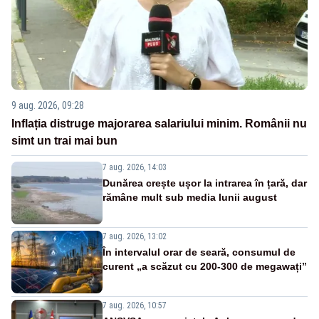
9 aug. 2026, 09:28
Inflația distruge majorarea salariului minim. Românii nu
simt un trai mai bun
7 aug. 2026, 14:03
Dunărea crește ușor la intrarea în țară, dar
rămâne mult sub media lunii august
7 aug. 2026, 13:02
În intervalul orar de seară, consumul de
curent „a scăzut cu 200-300 de megawați”
7 aug. 2026, 10:57