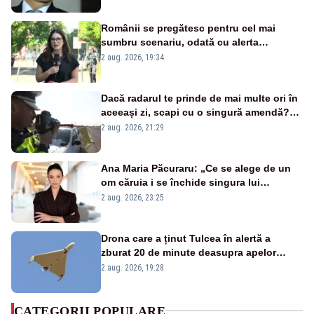
Românii se pregătesc pentru cel mai
sumbru scenariu, odată cu alerta
energetică
2 aug. 2026, 19:34
Dacă radarul te prinde de mai multe ori în
aceeași zi, scapi cu o singură amendă?
Ce spune legea
2 aug. 2026, 21:29
Ana Maria Păcuraru: „Ce se alege de un
om căruia i se închide singura lui
portiță?”
2 aug. 2026, 23:25
Drona care a ținut Tulcea în alertă a
zburat 20 de minute deasupra apelor
României. Au fost ridicate două F-16
2 aug. 2026, 19:28
CATEGORII POPULARE