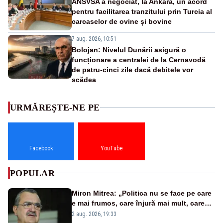
ANSVSA a negociat, la Ankara, un acord
pentru facilitarea tranzitului prin Turcia al
carcaselor de ovine și bovine
7 aug. 2026, 10:51
Bolojan: Nivelul Dunării asigură o
funcționare a centralei de la Cernavodă
de patru-cinci zile dacă debitele vor
scădea
URMĂREȘTE-NE PE
Facebook
YouTube
POPULAR
Miron Mitrea: „Politica nu se face pe care
e mai frumos, care înjură mai mult, care
țipă mai tare, ci pe proiecte”
2 aug. 2026, 19:33