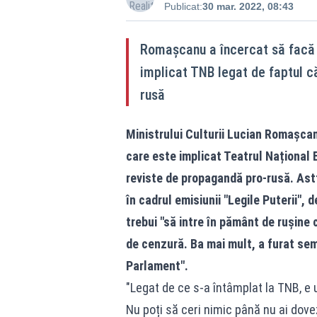
Publicat:
30 mar. 2022, 08:43
Romașcanu a încercat să facă 
implicat TNB legat de faptul că
rusă
Ministrului Culturii Lucian Romașca
care este implicat Teatrul Național B
reviste de propagandă pro-rusă. Astf
în cadrul emisiunii "
Legile Puterii
", d
trebui "să intre în pământ de rușine 
de cenzură. Ba mai mult, a furat semn
Parlament".
"Legat de ce s-a întâmplat la TNB, e u
Nu poți să ceri nimic până nu ai dovez