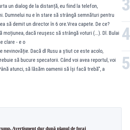
ta un dialog de la distanță, eu fiind la telefon,
ni. Dumnelui nu e în stare să strângă semnături pentru
vrea să demit un director în 6 ore.Vrea capete. De ce?
ă moțiunea, dacă reușesc să strângă voturi (...). Dl. Bulai
e clare - e o
 nevinovăție. Dacă dl Rusu a știut ce este acolo,
rebuie să bucure specatorii. Când voi avea reportul, voi
Până atunci, să lăsăm oamenii să își facă trebă", a
Trump. Avertisment dur după planul de foraj