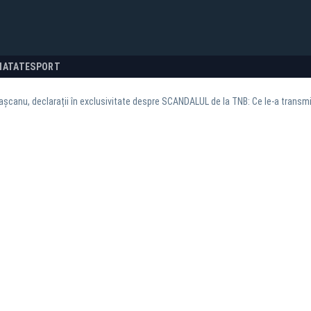
NATATE
SPORT
canu, declarații în exclusivitate despre SCANDALUL de la TNB: Ce le-a transmis l