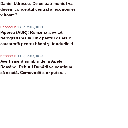
3
Daniel Udrescu: De ce patrimoniul va
deveni conceptul central al economiei
viitoare?
4
Economie
-
2 aug. 2026, 10:01
Piperea (AUR): România a evitat
retrogradarea la junk pentru că era o
catastrofă pentru bănci și fondurile de
pensii
5
Economie
-
1 aug. 2026, 18:08
Avertisment sumbru de la Apele
Române: Debitul Dunării va continua
să scadă. Cernavodă s-ar putea
închide în 4 zile