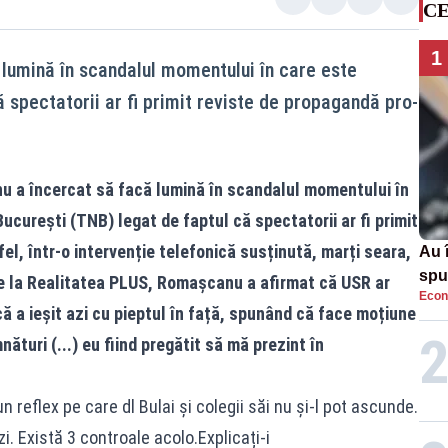
CE
1
lumină în scandalul momentului în care este
 spectatorii ar fi primit reviste de propagandă pro-
nu a încercat să facă lumină în scandalul momentului în
ucurești (TNB) legat de faptul că spectatorii ar fi primit
el, într-o intervenție telefonică susținută, marți seara,
Au 
spu
e la
Realitatea
PLUS, Romașcanu a afirmat că USR ar
Econ
pas
că a ieșit azi cu pieptul în față, spunând că face moțiune
ături (...) eu fiind pregătit să mă prezint în
n reflex pe care dl Bulai și colegii săi nu și-l pot ascunde.
i. Există 3 controale acolo.Explicați-i