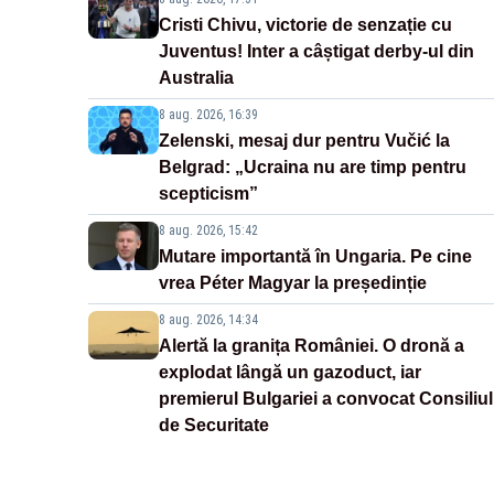
Cristi Chivu, victorie de senzație cu
Juventus! Inter a câștigat derby-ul din
Australia
8 aug. 2026, 16:39
Zelenski, mesaj dur pentru Vučić la
Belgrad: „Ucraina nu are timp pentru
scepticism”
8 aug. 2026, 15:42
Mutare importantă în Ungaria. Pe cine
vrea Péter Magyar la președinție
8 aug. 2026, 14:34
Alertă la granița României. O dronă a
explodat lângă un gazoduct, iar
premierul Bulgariei a convocat Consiliul
de Securitate