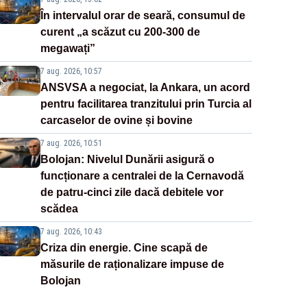
În intervalul orar de seară, consumul de
curent „a scăzut cu 200-300 de
megawați”
7 aug. 2026, 10:57
ANSVSA a negociat, la Ankara, un acord
pentru facilitarea tranzitului prin Turcia al
carcaselor de ovine și bovine
7 aug. 2026, 10:51
Bolojan: Nivelul Dunării asigură o
funcționare a centralei de la Cernavodă
de patru-cinci zile dacă debitele vor
scădea
7 aug. 2026, 10:43
Criza din energie. Cine scapă de
măsurile de raționalizare impuse de
Bolojan