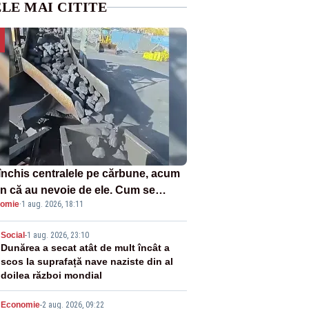
LE MAI CITITE
închis centralele pe cărbune, acum
n că au nevoie de ele. Cum se
omie
·
1 aug. 2026, 18:11
ează vina în plină criză energetică
2
Social
-
1 aug. 2026, 23:10
Dunărea a secat atât de mult încât a
scos la suprafață nave naziste din al
doilea război mondial
Economie
-
2 aug. 2026, 09:22