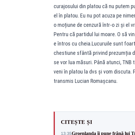
curajosului din platou că nu putem pur
el în platou. Eu nu pot acuza pe nime
o moțiune de cenzură într-o zi și el 
Pentru că partidul lui moare. O să vin
e întros cu cheia.Lucuruile sunt foart
chestiune sfântă privind prezumția de
se vor lua măsuri. Până atunci, TNB t
veni în platou la dvs și vom discuta. 
transmis Lucian Romașcanu.
CITEȘTE ȘI
Groenlanda îi pune frână lui 
13:35