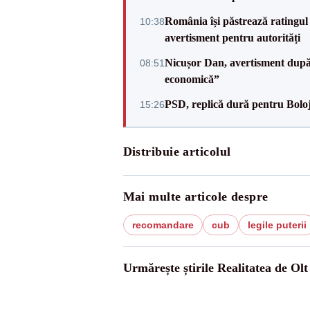
România își păstrează ratingul 
10:38
avertisment pentru autorități
Nicușor Dan, avertisment după 
08:51
economică”
PSD, replică dură pentru Boloj
15:26
Distribuie articolul
Mai multe articole despre
recomandare
cub
legile puterii
Urmărește știrile Realitatea de Olt