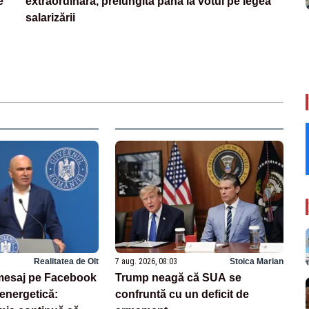
e
extraordinară, prelungită până la votul pe legea
salarizării
Realitatea de Olt
7 aug. 2026, 08:03
Stoica Marian
, mesaj pe Facebook
Trump neagă că SUA se
 energetică:
confruntă cu un deficit de