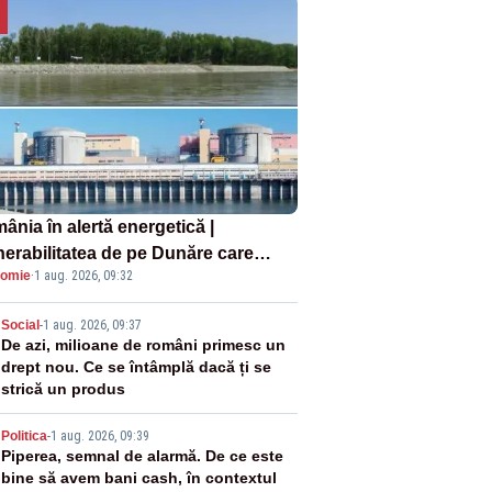
ânia în alertă energetică |
nerabilitatea de pe Dunăre care
omie
·
1 aug. 2026, 09:32
e în pericol Centrala Cernavodă era
oscută de pe vremea lui Ceaușescu
2
Social
-
1 aug. 2026, 09:37
De azi, milioane de români primesc un
drept nou. Ce se întâmplă dacă ți se
strică un produs
3
Politica
-
1 aug. 2026, 09:39
Piperea, semnal de alarmă. De ce este
bine să avem bani cash, în contextul