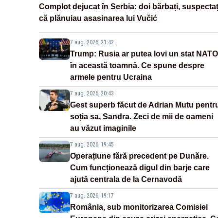
Complot dejucat în Serbia: doi bărbați, suspectaț
că plănuiau asasinarea lui Vučić
7 aug. 2026, 21:42
Trump: Rusia ar putea lovi un stat NATO
în această toamnă. Ce spune despre
armele pentru Ucraina
7 aug. 2026, 20:43
Gest superb făcut de Adrian Mutu pentr
soția sa, Sandra. Zeci de mii de oameni
au văzut imaginile
7 aug. 2026, 19:45
Operațiune fără precedent pe Dunăre.
Cum funcționează digul din barje care
ajută centrala de la Cernavodă
7 aug. 2026, 19:17
România, sub monitorizarea Comisiei