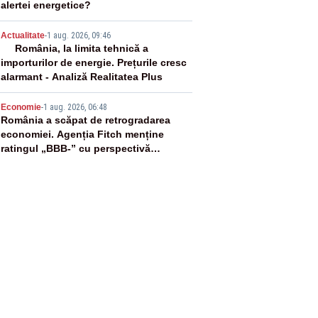
alertei energetice?
4
Actualitate
-
1 aug. 2026, 09:46
România, la limita tehnică a
importurilor de energie. Prețurile cresc
alarmant - Analiză Realitatea Plus
5
Economie
-
1 aug. 2026, 06:48
România a scăpat de retrogradarea
economiei. Agenția Fitch menține
ratingul „BBB-” cu perspectivă
negativă