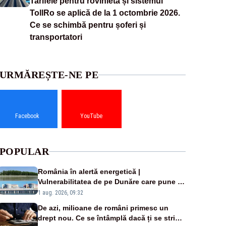
Tarifele pentru rovinietă și sistemul
TollRo se aplică de la 1 octombrie 2026.
Ce se schimbă pentru șoferi și
transportatori
URMĂREȘTE-NE PE
Facebook
YouTube
POPULAR
România în alertă energetică |
Vulnerabilitatea de pe Dunăre care pune în
pericol Centrala Cernavodă era cunoscută
1 aug. 2026, 09:32
de pe vremea lui Ceaușescu
De azi, milioane de români primesc un
drept nou. Ce se întâmplă dacă ți se strică