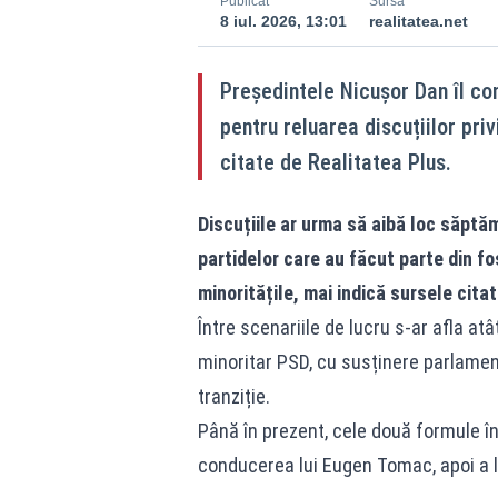
Publicat
Sursă
8 iul. 2026, 13:01
realitatea.net
Președintele Nicușor Dan îI con
pentru reluarea discuțiilor priv
citate de Realitatea Plus.
Discuțiile ar urma să aibă loc săptămân
partidelor care au făcut parte din 
minoritățile, mai indică sursele citat
Între scenariile de lucru s-ar afla atâ
minoritar PSD, cu susținere parlament
tranziție.
Până în prezent, cele două formule î
conducerea lui Eugen Tomac, apoi a l