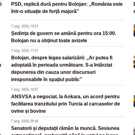
i
PSD, replică dură pentru Bolojan: „România este
într-o situație de forță majoră”
7 aug. 2026, 14:51
Ședința de guvern se amână pentru ora 15:00.
Bolojan nu a obținut toate avizele
7 aug. 2026, 11:51
Bolojan, despre legea salarizării: „Ar putea fi
u
adoptată în perioada următoare. S-a întârziat
depunerea din cauza unor discursuri
iresponsabile în spaţiul public”
7 aug. 2026, 10:57
ANSVSA a negociat, la Ankara, un acord pentru
facilitarea tranzitului prin Turcia al carcaselor de
ovine și bovine
7 aug. 2026, 09:49
Senatorii și deputații rămân la muncă. Sesiunea