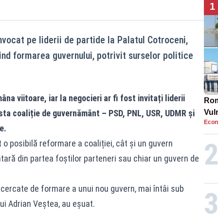
1
vocat pe liderii de partide la Palatul Cotroceni,
ind formarea guvernului, potrivit surselor politice
a viitoare, iar la negocieri ar fi fost invitați liderii
Rom
fosta coaliție de guvernământ – PSD, PNL, USR, UDMR și
Vul
Econ
pun
e.
cun
t o posibilă reformare a coaliției, cât și un guvern
ară din partea foștilor parteneri sau chiar un guvern de
ncercate de formare a unui nou guvern, mai întâi sub
ui Adrian Veștea, au eșuat.