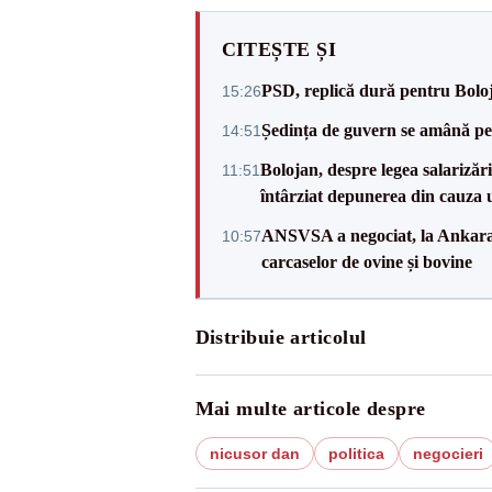
CITEȘTE ȘI
PSD, replică dură pentru Boloj
15:26
Ședința de guvern se amână pen
14:51
Bolojan, despre legea salarizăr
11:51
întârziat depunerea din cauza u
ANSVSA a negociat, la Ankara, 
10:57
carcaselor de ovine și bovine
Distribuie articolul
Mai multe articole despre
nicusor dan
politica
negocieri