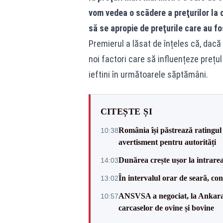
vom vedea o scădere a preţurilor la c
să se apropie de preţurile care au fo
Premierul a lăsat de înțeles că, dacă
noi factori care să influențeze prețul
ieftini în următoarele săptămâni.
CITEȘTE ȘI
România își păstrează ratingul 
10:38
avertisment pentru autorități
Dunărea crește ușor la intrare
14:03
În intervalul orar de seară, c
13:02
ANSVSA a negociat, la Ankara, 
10:57
carcaselor de ovine și bovine