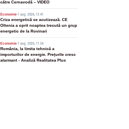
către Cernavodă – VIDEO
4
Economie
-
1 aug. 2026, 13:41
Criza energetică se acutizează. CE
Oltenia a oprit noaptea trecută un grup
energetic de la Rovinari
5
Economie
-
1 aug. 2026, 11:36
România, la limita tehnică a
importurilor de energie. Prețurile cresc
alarmant - Analiză Realitatea Plus