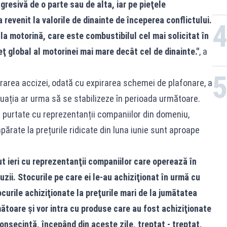
gresivă de o parte sau de alta, iar pe pieţele
 a revenit la valorile de dinainte de începerea conflictului.
la motorină, care este combustibilul cel mai solicitat în
ţ global al motorinei mai mare decât cel de dinainte."
, a
orarea accizei, odată cu expirarea schemei de plafonare, a
ituația ar urma să se stabilizeze în perioada următoare.
lor purtate cu reprezentanții companiilor din domeniu,
ărate la prețurile ridicate din luna iunie sunt aproape
ut ieri cu reprezentanţii companiilor care operează în
ii. Stocurile pe care ei le-au achiziţionat în urmă cu
curile achiziţionate la preţurile mari de la jumătatea
rmătoare şi vor intra cu produse care au fost achiziţionate
consecinţă, începând din aceste zile, treptat - treptat,