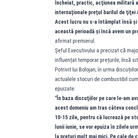
încheiat, practic, acţiunea militară a
internaţionale preţul barilul de ţiţei
Acest lucru nu s-a întâmplat însă şi 
această perioadă şi încă avem un pre
afirmat premierul.
Șeful Executivului a precizat că maj
influențat temporar prețurile, însă s
Potrivit lui Bolojan, în urma discuții
actualele stocuri de combustibil cump
epuizate.
"În baza discuţiilor pe care le-am av
acest domeniu am tras câteva concluz
10-15 zile, pentru că lucrează pe sto
lunii iunie, se vor epuiza în zilele u
la preţuri mult mai mici. Pe cale de 