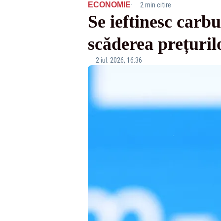
·
ECONOMIE
2 min citire
Se ieftinesc carb
scăderea prețuril
2 iul. 2026, 16:36