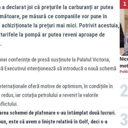
1
 a declarat joi că prețurile la carburanți ar putea
rmătoare, pe măsură ce companiile vor pune în
achiziționate la prețuri mai mici. Potrivit acestuia,
e, tarifele la pompă ar putea reveni aproape de
.
unei conferințe de presă susținute la Palatul Victoria,
Nic
mot
acă Executivul intenționează să introducă o nouă schemă
Polit
de ț
Guv
internaționale oferă motive de optimism, în condițiile în
redus, iar cotația petrolului a revenit la valorile
lictului.
area schemei de plafonare s-au întâmplat două lucruri.
un, este că avem o linişte relativă în Golf, deci s-a