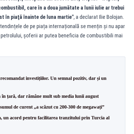
ombustibil, care în a doua jumătate a lunii iulie ar trebui
st în piaţă înainte de luna martie"
, a declarat Ilie Bolojan.
 tendințele de pe piața internațională se mențin și nu apar
 petrolului, șoferii ar putea beneficia de combustibili mai
recomandat investițiilor. Un semnal pozitiv, dar și un
a în țară, dar rămâne mult sub media lunii august
onsumul de curent „a scăzut cu 200-300 de megawați”
un acord pentru facilitarea tranzitului prin Turcia al