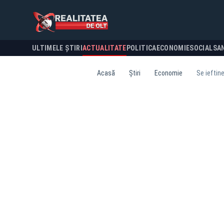
ULTIMELE ȘTIRI
ACTUALITATE
POLITICA
ECONOMIE
SOCIAL
SA
Acasă
Știri
Economie
Se ieftin