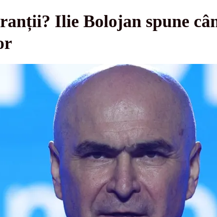
uranții? Ilie Bolojan spune câ
or