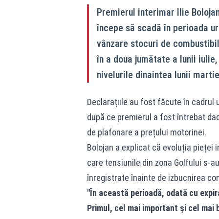
Premierul interimar Ilie Bolojan
începe să scadă în perioada u
vânzare stocuri de combustibil 
în a doua jumătate a lunii iuli
nivelurile dinaintea lunii martie
Declarațiile au fost făcute în cadrul 
după ce premierul a fost întrebat d
de plafonare a prețului motorinei.
Bolojan a explicat că evoluția pieței 
care tensiunile din zona Golfului s-au 
înregistrate înainte de izbucnirea conf
"În această perioadă, odată cu expir
Primul, cel mai important şi cel mai b