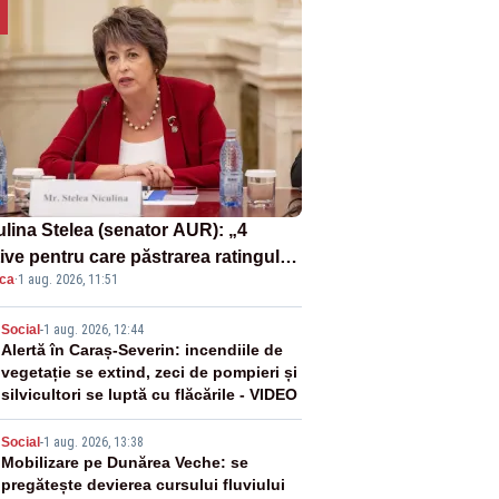
ulina Stelea (senator AUR): „4
ive pentru care păstrarea ratingului
ica
·
1 aug. 2026, 11:51
ară nu este o reușită pentru
ernul Bolojan”
2
Social
-
1 aug. 2026, 12:44
Alertă în Caraș-Severin: incendiile de
vegetație se extind, zeci de pompieri și
silvicultori se luptă cu flăcările - VIDEO
3
Social
-
1 aug. 2026, 13:38
Mobilizare pe Dunărea Veche: se
pregătește devierea cursului fluviului