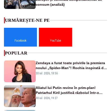
consum (analiză)
URMĂREȘTE-NE PE
Facebook
YouTube
POPULAR
Zendaya a furat toate privirile la premiera
noului „Spider-Man”! Rochia inspirată de
pânza de păianjen a făcut senzație
30 iul. 2026, 18:56
Aliatul lui Putin revine în prim-plan!
Patriarhul Kiril justifică războiul într-o
nouă carte
30 iul. 2026, 19:27