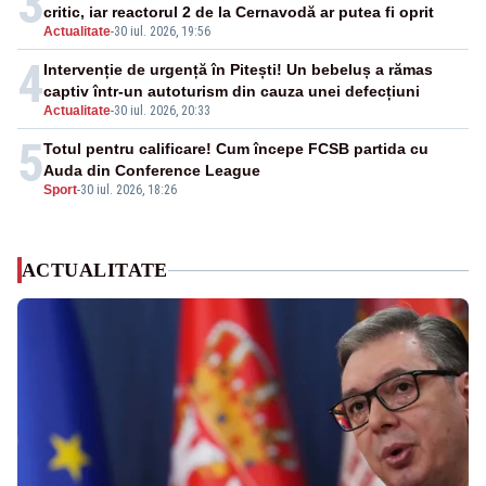
3
critic, iar reactorul 2 de la Cernavodă ar putea fi oprit
Actualitate
-
30 iul. 2026, 19:56
4
Intervenție de urgență în Pitești! Un bebeluș a rămas
captiv într-un autoturism din cauza unei defecțiuni
Actualitate
-
30 iul. 2026, 20:33
5
Totul pentru calificare! Cum începe FCSB partida cu
Auda din Conference League
Sport
-
30 iul. 2026, 18:26
ACTUALITATE