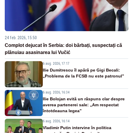
24 feb. 2026, 15:50
Complot dejucat în Serbia: doi bărbați, suspectați că
plănuiau asasinarea lui Vučić
6 aug. 2026, 17:17
Ilie Dumitrescu îl apără pe Gigi Becali:
„Problema de la FCSB nu este patronul”
6 aug. 2026, 16:34
Ilie Bolojan evită un răspuns clar despre
averea partenerei sale: „Am respectat
întotdeauna legea”
6 aug. 2026, 16:14
Vladimir Putin intervine în politica