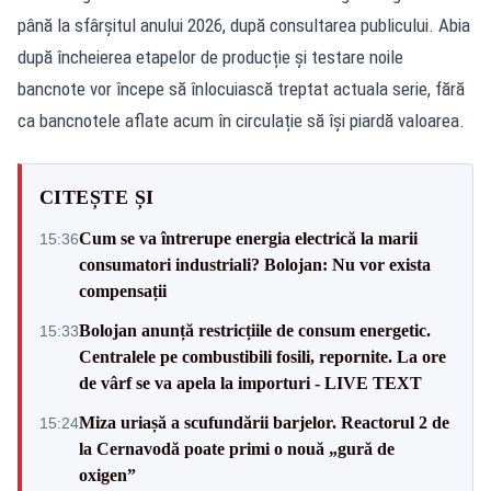
până la sfârșitul anului 2026, după consultarea publicului. Abia
după încheierea etapelor de producție și testare noile
bancnote vor începe să înlocuiască treptat actuala serie, fără
ca bancnotele aflate acum în circulație să își piardă valoarea.
CITEȘTE ȘI
Cum se va întrerupe energia electrică la marii
15:36
consumatori industriali? Bolojan: Nu vor exista
compensații
Bolojan anunță restricțiile de consum energetic.
15:33
Centralele pe combustibili fosili, repornite. La ore
de vârf se va apela la importuri - LIVE TEXT
Miza uriașă a scufundării barjelor. Reactorul 2 de
15:24
la Cernavodă poate primi o nouă „gură de
oxigen”