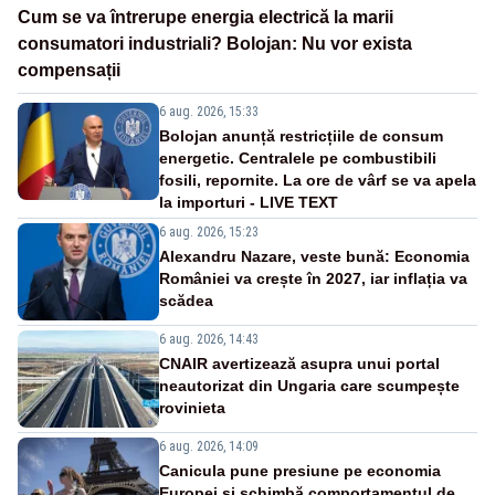
Cum se va întrerupe energia electrică la marii
consumatori industriali? Bolojan: Nu vor exista
compensații
6 aug. 2026, 15:33
Bolojan anunță restricțiile de consum
energetic. Centralele pe combustibili
fosili, repornite. La ore de vârf se va apela
la importuri - LIVE TEXT
6 aug. 2026, 15:23
Alexandru Nazare, veste bună: Economia
României va crește în 2027, iar inflația va
scădea
6 aug. 2026, 14:43
CNAIR avertizează asupra unui portal
neautorizat din Ungaria care scumpește
rovinieta
6 aug. 2026, 14:09
Canicula pune presiune pe economia
Europei și schimbă comportamentul de