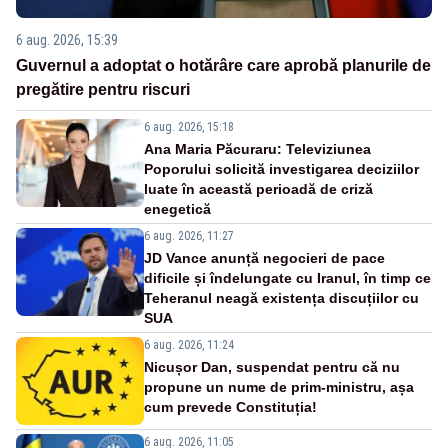
6 aug. 2026, 15:39
Guvernul a adoptat o hotărâre care aprobă planurile de
pregătire pentru riscuri
6 aug. 2026, 15:18
Ana Maria Păcuraru: Televiziunea
Poporului solicită investigarea deciziilor
luate în această perioadă de criză
enegetică
6 aug. 2026, 11:27
JD Vance anunță negocieri de pace
dificile și îndelungate cu Iranul, în timp ce
Teheranul neagă existența discuțiilor cu
SUA
6 aug. 2026, 11:24
Nicușor Dan, suspendat pentru că nu
propune un nume de prim-ministru, așa
cum prevede Constituția!
6 aug. 2026, 11:05