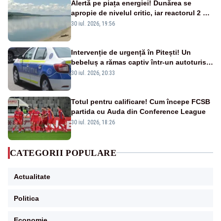
Alertă pe piața energiei! Dunărea se
apropie de nivelul critic, iar reactorul 2 de
la Cernavodă ar putea fi oprit
30 iul. 2026, 19:56
Intervenție de urgență în Pitești! Un
bebeluș a rămas captiv într-un autoturism
din cauza unei defecțiuni
30 iul. 2026, 20:33
Totul pentru calificare! Cum începe FCSB
partida cu Auda din Conference League
30 iul. 2026, 18:26
CATEGORII POPULARE
Actualitate
Politica
Economie