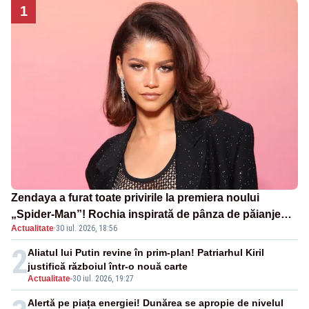
1
Zendaya a furat toate privirile la premiera noului
„Spider-Man”! Rochia inspirată de pânza de păianjen a
Actualitate
·
30 iul. 2026, 18:56
făcut senzație
2
Aliatul lui Putin revine în prim-plan! Patriarhul Kiril
justifică războiul într-o nouă carte
Actualitate
-
30 iul. 2026, 19:27
Alertă pe piața energiei! Dunărea se apropie de nivelul