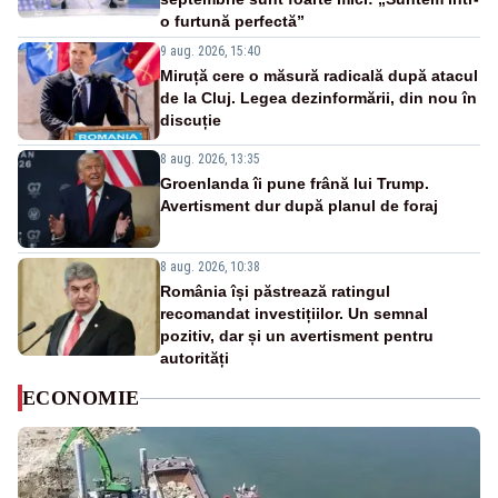
o furtună perfectă”
9 aug. 2026, 15:40
Miruță cere o măsură radicală după atacul
de la Cluj. Legea dezinformării, din nou în
discuție
8 aug. 2026, 13:35
Groenlanda îi pune frână lui Trump.
Avertisment dur după planul de foraj
8 aug. 2026, 10:38
România își păstrează ratingul
recomandat investițiilor. Un semnal
pozitiv, dar și un avertisment pentru
autorități
ECONOMIE