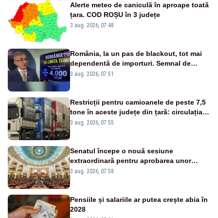
Alerte meteo de caniculă în aproape toată
țara. COD ROȘU în 3 județe
3 aug. 2026, 07:48
România, la un pas de blackout, tot mai
dependentă de importuri. Semnal de
alarmă tras de un expert în energie
3 aug. 2026, 07:51
Restricții pentru camioanele de peste 7,5
tone în aceste județe din țară: circulația
este interzisă luni, între orele 12:00 și
3 aug. 2026, 07:55
20:00
Senatul începe o nouă sesiune
extraordinară pentru aprobarea unor
jaloane din PNRR
3 aug. 2026, 07:58
Pensiile și salariile ar putea crește abia în
2028