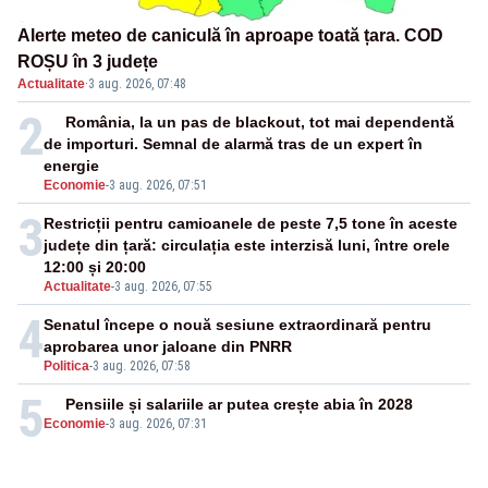
Alerte meteo de caniculă în aproape toată țara. COD
ROȘU în 3 județe
Actualitate
·
3 aug. 2026, 07:48
2
România, la un pas de blackout, tot mai dependentă
de importuri. Semnal de alarmă tras de un expert în
energie
Economie
-
3 aug. 2026, 07:51
3
Restricții pentru camioanele de peste 7,5 tone în aceste
județe din țară: circulația este interzisă luni, între orele
12:00 și 20:00
Actualitate
-
3 aug. 2026, 07:55
4
Senatul începe o nouă sesiune extraordinară pentru
aprobarea unor jaloane din PNRR
Politica
-
3 aug. 2026, 07:58
5
Pensiile și salariile ar putea crește abia în 2028
Economie
-
3 aug. 2026, 07:31