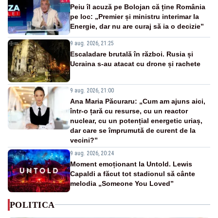
Peiu îl acuză pe Bolojan că ține România
pe loc: „Premier și ministru interimar la
Energie, dar nu are curaj să ia o decizie”
9 aug. 2026, 21:25
Escaladare brutală în război. Rusia și
Ucraina s-au atacat cu drone și rachete
9 aug. 2026, 21:00
Ana Maria Păcuraru: „Cum am ajuns aici,
într-o țară cu resurse, cu un reactor
nuclear, cu un potențial energetic uriaș,
dar care se împrumută de curent de la
vecini?”
9 aug. 2026, 20:24
Moment emoționant la Untold. Lewis
Capaldi a făcut tot stadionul să cânte
melodia „Someone You Loved”
POLITICA