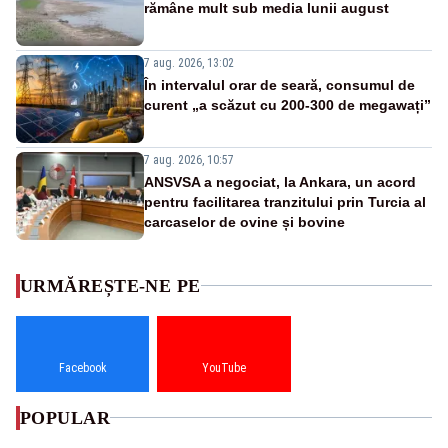
rămâne mult sub media lunii august
7 aug. 2026, 13:02
În intervalul orar de seară, consumul de
curent „a scăzut cu 200-300 de megawați”
7 aug. 2026, 10:57
ANSVSA a negociat, la Ankara, un acord
pentru facilitarea tranzitului prin Turcia al
carcaselor de ovine și bovine
URMĂREȘTE-NE PE
Facebook
YouTube
POPULAR