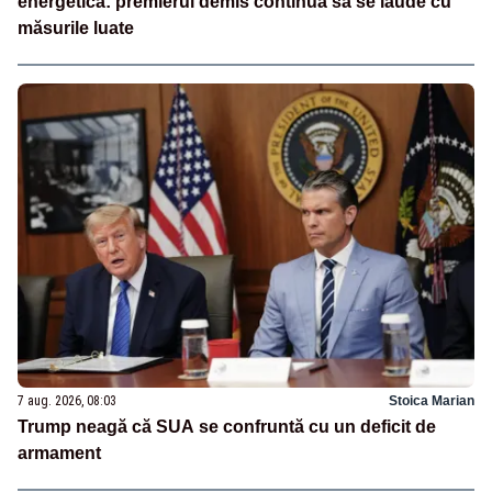
energetică: premierul demis continuă să se laude cu
măsurile luate
7 aug. 2026, 08:03
Stoica Marian
Trump neagă că SUA se confruntă cu un deficit de
armament