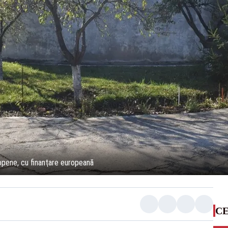
opene, cu finanţare europeană
CE