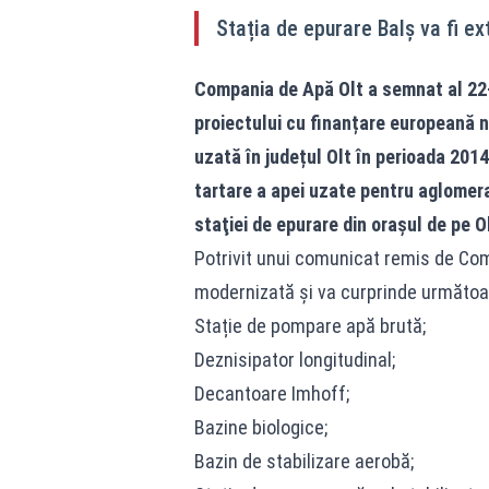
Stația de epurare Balș va fi ex
Compania de Apă Olt a semnat al 22-l
proiectului cu finanțare europeană n
uzată în județul Olt în perioada 201
tartare a apei uzate pentru aglomer
staţiei de epurare din oraşul de pe O
Potrivit unui comunicat remis de Comp
modernizată și va curprinde următoar
Stație de pompare apă brută;
Deznisipator longitudinal;
Decantoare Imhoff;
Bazine biologice;
Bazin de stabilizare aerobă;