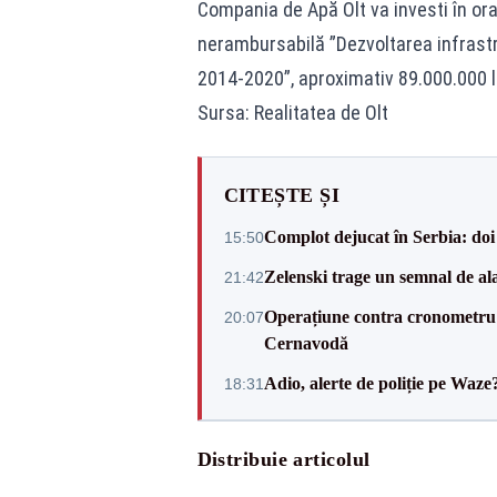
Compania de Apă Olt va investi în ora
nerambursabilă ”Dezvoltarea infrastru
2014-2020”, aproximativ 89.000.000 l
Sursa: Realitatea de Olt
CITEȘTE ȘI
Complot dejucat în Serbia: doi 
15:50
Zelenski trage un semnal de ala
21:42
Operațiune contra cronometru 
20:07
Cernavodă
Adio, alerte de poliție pe Waze
18:31
Distribuie articolul