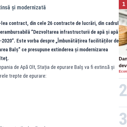
1
tinsă și modernizată
ea contract, din cele 26 contracte de lucrări, din cadrul
erambursabilă ”Dezvoltarea infrastructurii de apă și apă
4-2020”. Este vorba despre „Îmbunătățirea facilităților de
area Balș” ce presupune extinderea şi modernizarea
lteţ.
Dan
dev
ania de Apă Olt, Stația de epurare Balș va fi extinsă și
Econ
viit
ele trepte de epurare: