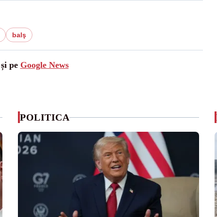
balş
 și pe
Google News
POLITICA