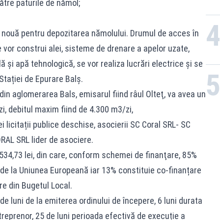
ătre paturile de nămol;
ă nouă pentru depozitarea nămolului. Drumul de acces în
e vor construi alei, sisteme de drenare a apelor uzate,
și apă tehnologică, se vor realiza lucrări electrice și se
 Stației de Epurare Balș.
din aglomerarea Bals, emisarul fiind râul Olteţ, va avea un
i, debitul maxim fiind de 4.300 m3/zi,
i licitații publice deschise, asocierii SC Coral SRL- SC
L SRL lider de asociere.
534,73 lei, din care, conform schemei de finanţare, 85%
de la Uniunea Europeană iar 13% constituie co-finanțare
re din Bugetul Local.
e luni de la emiterea ordinului de începere, 6 luni durata
treprenor, 25 de luni perioada efectivă de execuție a