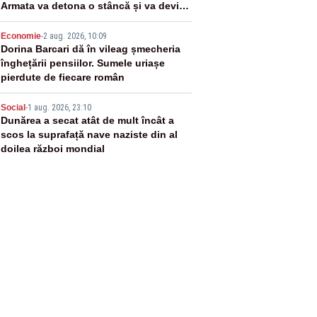
Armata va detona o stâncă și va devia
apa fluviului - IMAGINI AERIENE
4
Economie
-
2 aug. 2026, 10:09
Dorina Barcari dă în vileag șmecheria
înghețării pensiilor. Sumele uriașe
pierdute de fiecare român
5
Social
-
1 aug. 2026, 23:10
Dunărea a secat atât de mult încât a
scos la suprafață nave naziste din al
doilea război mondial