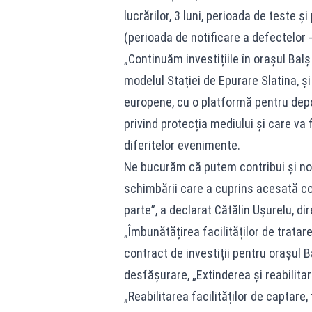
lucrărilor, 3 luni, perioada de teste ș
(perioada de notificare a defectelor 
„Continuăm investițiile în orașul Bal
modelul Stației de Epurare Slatina, ș
europene, cu o platformă pentru depo
privind protecția mediului și care va f
diferitelor evenimente.
Ne bucurăm că putem contribui și noi
schimbării care a cuprins acesată co
parte”, a declarat Cătălin Ușurelu, d
„Îmbunătățirea facilităților de tratar
contract de investiții pentru orașul B
desfășurare, „Extinderea și reabilita
„Reabilitarea facilităților de captare