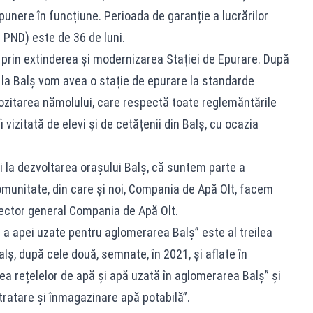
i punere în funcțiune. Perioada de garanție a lucrărilor
- PND) este de 36 de luni.
ș prin extinderea și modernizarea Stației de Epurare. După
i la Balș vom avea o stație de epurare la standarde
zitarea nămolului, care respectă toate reglemăntările
i vizitată de elevi și de cetățenii din Balș, cu ocazia
 la dezvoltarea orașului Balș, că suntem parte a
munitate, din care și noi, Compania de Apă Olt, facem
irector general Compania de Apă Olt.
e a apei uzate pentru aglomerarea Balș” este al treilea
alș, după cele două, semnate, în 2021, și aflate în
rea rețelelor de apă și apă uzată în aglomerarea Balș” și
, tratare și înmagazinare apă potabilă”.