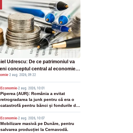
iel Udrescu: De ce patrimoniul va
eni conceptul central al economiei
omie
·
2 aug. 2026, 09:22
oare?
2
Economie
-
2 aug. 2026, 10:01
Piperea (AUR): România a evitat
retrogradarea la junk pentru că era o
catastrofă pentru bănci și fondurile de
pensii
3
Economie
-
2 aug. 2026, 10:07
Mobilizare masivă pe Dunăre, pentru
salvarea producției la Cernavodă.