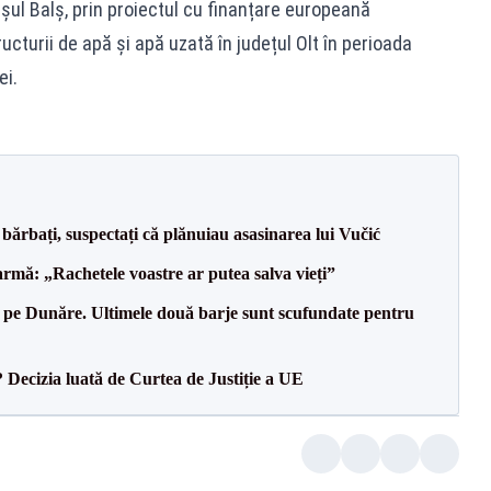
șul Balș, prin proiectul cu finanțare europeană
cturii de apă și apă uzată în județul Olt în perioada
ei.
bărbați, suspectați că plănuiau asasinarea lui Vučić
rmă: „Rachetele voastre ar putea salva vieți”
pe Dunăre. Ultimele două barje sunt scufundate pentru
? Decizia luată de Curtea de Justiție a UE