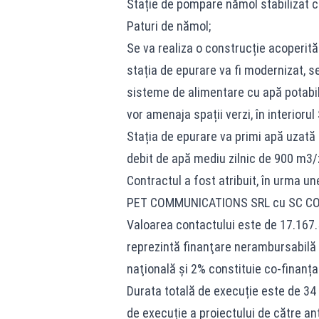
Stație de pompare nămol stabilizat c
Paturi de nămol;
Se va realiza o construcție acoperit
stația de epurare va fi modernizat, s
sisteme de alimentare cu apă potabilă 
vor amenaja spații verzi, în interiorul
Stația de epurare va primi apă uzată 
debit de apă mediu zilnic de 900 m3/z
Contractul a fost atribuit, în urma une
PET COMMUNICATIONS SRL cu SC CORA
Valoarea contactului este de 17.167.
reprezintă finanţare nerambursabilă 
naţională și 2% constituie co-finanța
Durata totală de execuție este de 34 d
de execuție a proiectului de către an