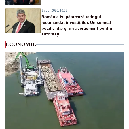
8 aug. 2026, 10:38
România își păstrează ratingul
recomandat investițiilor. Un semnal
pozitiv, dar și un avertisment pentru
autorități
ECONOMIE