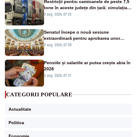
Restricții pentru camioanele de peste 7,5
tone în aceste județe din țară: circulația
este interzisă luni, între orele 12:00 și
3 aug. 2026, 07:55
20:00
Senatul începe o nouă sesiune
extraordinară pentru aprobarea unor
jaloane din PNRR
3 aug. 2026, 07:58
Pensiile și salariile ar putea crește abia în
2028
3 aug. 2026, 07:31
CATEGORII POPULARE
Actualitate
Politica
Economie