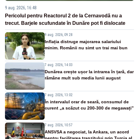
9 aug. 2026, 16:48
Pericolul pentru Reactorul 2 de la Cernavodă nu a
trecut. Barjele scufundate în Dunăre pot fi dislocate
9 aug. 2026, 09:28
Inflația distruge majorarea salariului
minim. Românii nu simt un trai mai bun
7 aug. 2026, 14:03
Dunărea crește ușor la intrarea în țară, dar
rămâne mult sub media lunii august
7 aug. 2026, 13:02
În intervalul orar de seară, consumul de
curent „a scăzut cu 200-300 de megawați”
7 aug. 2026, 10:57
ANSVSA a negociat, la Ankara, un acord
pentru facilitarea tranzitului prin Turcia al