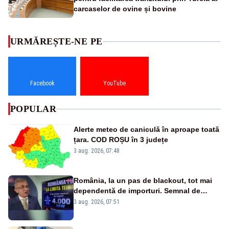
carcaselor de ovine și bovine
URMĂREȘTE-NE PE
Facebook
YouTube
POPULAR
Alerte meteo de caniculă în aproape toată
țara. COD ROȘU în 3 județe
3 aug. 2026, 07:48
România, la un pas de blackout, tot mai
dependentă de importuri. Semnal de
alarmă tras de un expert în energie
3 aug. 2026, 07:51