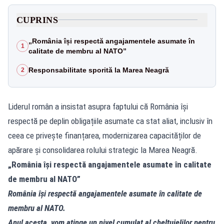
CUPRINS
„România își respectă angajamentele asumate în
1
calitate de membru al NATO”
Responsabilitate sporită la Marea Neagră
2
Liderul român a insistat asupra faptului că România își
respectă pe deplin obligațiile asumate ca stat aliat, inclusiv în
ceea ce privește finanțarea, modernizarea capacităților de
apărare și consolidarea rolului strategic la Marea Neagră.
„România își respectă angajamentele asumate în calitate
de membru al NATO”
România își respectă angajamentele asumate în calitate de
membru al NATO.
Anul acesta, vom atinge un nivel cumulat al cheltuielilor pentru