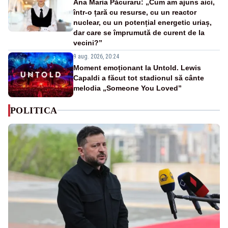
Ana Maria Păcuraru: „Cum am ajuns aici,
într-o țară cu resurse, cu un reactor
nuclear, cu un potențial energetic uriaș,
dar care se împrumută de curent de la
vecini?”
9 aug. 2026, 20:24
Moment emoționant la Untold. Lewis
Capaldi a făcut tot stadionul să cânte
melodia „Someone You Loved”
POLITICA