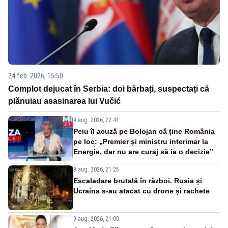
24 feb. 2026, 15:50
Complot dejucat în Serbia: doi bărbați, suspectați că
plănuiau asasinarea lui Vučić
9 aug. 2026, 22:41
Peiu îl acuză pe Bolojan că ține România
pe loc: „Premier și ministru interimar la
Energie, dar nu are curaj să ia o decizie”
9 aug. 2026, 21:25
Escaladare brutală în război. Rusia și
Ucraina s-au atacat cu drone și rachete
9 aug. 2026, 21:00