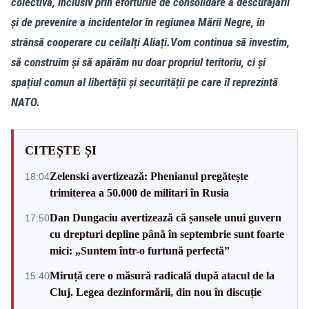
colectivă, inclusiv prin eforturile de consolidare a descurajării
și de prevenire a incidentelor în regiunea Mării Negre, în
strânsă cooperare cu ceilalți Aliați.Vom continua să investim,
să construim și să apărăm nu doar propriul teritoriu, ci și
spațiul comun al libertății și securității pe care îl reprezintă
NATO.
CITEȘTE ȘI
Zelenski avertizează: Phenianul pregătește
18:04
trimiterea a 50.000 de militari în Rusia
Dan Dungaciu avertizează că șansele unui guvern
17:50
cu drepturi depline până în septembrie sunt foarte
mici: „Suntem într-o furtună perfectă”
Miruță cere o măsură radicală după atacul de la
15:40
Cluj. Legea dezinformării, din nou în discuție