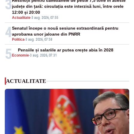
3
Restricții pentru camioanele de peste 7,5 tone în aceste
județe din țară: circulația este interzisă luni, între orele
12:00 și 20:00
Actualitate
-
3 aug. 2026, 07:55
4
Senatul începe o nouă sesiune extraordinară pentru
aprobarea unor jaloane din PNRR
Politica
-
3 aug. 2026, 07:58
5
Pensiile și salariile ar putea crește abia în 2028
Economie
-
3 aug. 2026, 07:31
ACTUALITATE