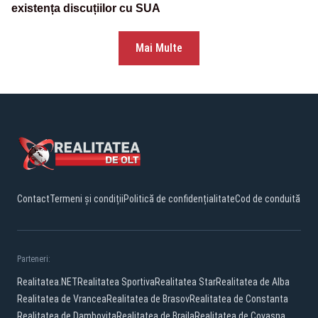
existența discuțiilor cu SUA
Mai Multe
Contact
Termeni și condiții
Politică de confidențialitate
Cod de conduită
Parteneri:
Realitatea.NET
Realitatea Sportiva
Realitatea Star
Realitatea de Alba
Realitatea de Vrancea
Realitatea de Brasov
Realitatea de Constanta
Realitatea de Dambovita
Realitatea de Braila
Realitatea de Covasna